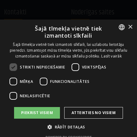
Kontakti
Noderīgas saites
×
Šajā tīmekļa vietnē tiek
A.Čaka 160, LV-1012,
Vietnes lietošanas noteikumi
izmantoti sīkfaili
Rīga, Latvija
Sīkdatņu izmantošanas politika
ENGLISH
+371 67081213
Šajā tīmekļa vietnē tiek izmantoti sīkfaili, lai uzlabotu lietotāju
pieredzi. Izmantojot mūsu tīmekļa vietni, jūs piekrītat visu sīkfailu
office.LB@amberbev.com
LATVIAN
izmantošanai saskaņā ar mūsu sīkfailu politiku.
Lasīt vairāk
STRIKTI NEPIECIEŠAMIE
VEIKTSPĒJAS
Uzņēmums no
MĒRĶA
FUNKCIONALITĀTES
NEKLASIFICĒTIE
PIEKRIST VISIEM
ATTEIKTIES NO VISIEM
RĀDĪT DETAĻAS
2026 AS AMBER LATVIJAS BALZAMS