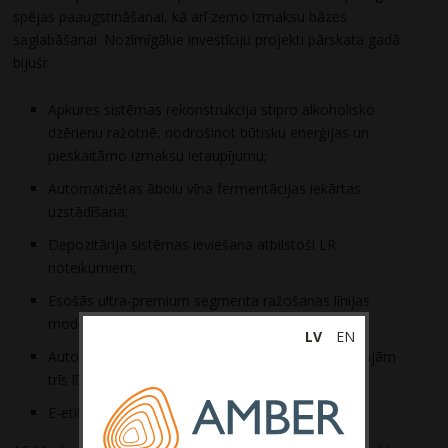
spējas paaugstināšanai, kā arī zemo izmaksu bāzes
saglabāšanai. Nozīmīgākie investīciju projekti pārskata gadā
bijuši:
Apkures sistēmas rekonstrukcija stipro alkoholisko
dzērienu ražotnē, nodrošinot būtisku enerģijas un
pieskaitāmo izmaksu ietaupījumu;
Automatizētas ābolu vīna fermentācijas iekārtas
uzstādīšana;
Depozitārija sistēmas ieviešana atbilstoši LR
noteikumiem;
Esošās ultra-premium segmenta ražošanas līnijas
modernizācija, lai palielinātu veiktspēju par 350%;
LV
EN
Automatizēts palešu veidošanas projekts nākamajām
trīs līnijām;
E-etiķetes ieviešana visā produktu klāstā.