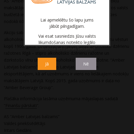
AS “Amber Latvijas balzams” ir viens no lielākajiem nodokļu
maksātājiem valstī. Pārskata periodā Sabiedrība nodokļos valsts
budžetā iemaksājusi 74,9 miljonus eiro, tajā skaitā akcīzes
Lai apmeklētu šo lapu jums
nodokli 60,9 miljonu eiro apmērā.
jābūt pilngadīgam.
Akciju sabiedrība “Amber Latvijas balzams” ir vadošais
Vai esat sasniedzis Jūsu valsts
alkoholisko dzērienu ražotājs Baltijā ar tradīcijām bagātu vēsturi
likumdošanas noteikto legālo
kopš 1900. gada. Uzņēmumam pieder divas alkoholisko dzērienu
alkohola lietošanas vecumu?
ražotnes Rīgā – stipro alkoholisko dzērienu ražotne un
dzirkstošo vīnu un vieglo alkoholisko dzērienu ražotne. “Amber
Jā
Nē
Latvijas balzams” ir viens no Latvijas vadošajiem
eksportētājiem, kā arī uzņēmums ir viens no lielākajiem nodokļu
maksātājiem Latvijā. Kopš 2015. gada uzņēmums ir daļa no
“Amber Beverage Group”.
Plašāka informācija lasāma uzņēmuma mājaslapas sadaļā
“
Finanšu pārskati
“.
AS “Amber Latvijas balzams”
Valdes priekšsēdētājs
Intars Geidāns