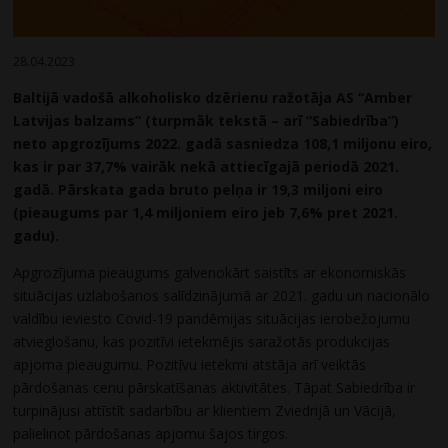
28.04.2023
Baltijā vadošā alkoholisko dzērienu ražotāja AS “Amber
Latvijas balzams” (turpmāk tekstā – arī “Sabiedrība”)
neto apgrozījums 2022. gadā sasniedza
108,1
miljonu eiro,
kas ir par 37,7
%
vairāk nekā attiecīgajā periodā 2021.
gadā. Pārskata gada bruto pelņa ir 19,3 miljoni eiro
(pieaugums par 1,4 miljoniem eiro jeb 7,6% pret 2021.
gadu).
Apgrozījuma pieaugums galvenokārt saistīts ar ekonomiskās
situācijas uzlabošanos salīdzinājumā ar 2021. gadu un nacionālo
valdību ieviesto Covid-19 pandēmijas situācijas ierobežojumu
atvieglošanu, kas pozitīvi ietekmējis saražotās produkcijas
apjoma pieaugumu. Pozitīvu ietekmi atstāja arī veiktās
pārdošanas cenu pārskatīšanas aktivitātes. Tāpat Sabiedrība ir
turpinājusi attīstīt sadarbību ar klientiem Zviedrijā un Vācijā,
palielinot pārdošanas apjomu šajos tirgos.