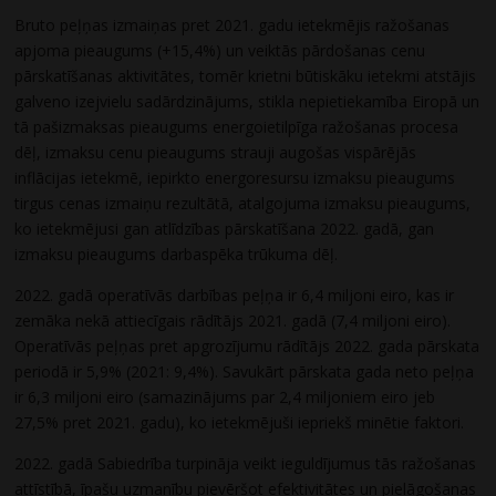
Bruto peļņas izmaiņas pret 2021. gadu ietekmējis ražošanas
apjoma pieaugums (+15,4%) un veiktās pārdošanas cenu
pārskatīšanas aktivitātes, tomēr krietni būtiskāku ietekmi atstājis
galveno izejvielu sadārdzinājums, stikla nepietiekamība Eiropā un
tā pašizmaksas pieaugums energoietilpīga ražošanas procesa
dēļ, izmaksu cenu pieaugums strauji augošas vispārējās
inflācijas ietekmē, iepirkto energoresursu izmaksu pieaugums
tirgus cenas izmaiņu rezultātā, atalgojuma izmaksu pieaugums,
ko ietekmējusi gan atlīdzības pārskatīšana 2022. gadā, gan
izmaksu pieaugums darbaspēka trūkuma dēļ.
2022. gadā operatīvās darbības peļņa ir 6,4 miljoni eiro, kas ir
zemāka nekā attiecīgais rādītājs 2021. gadā (7,4 miljoni eiro).
Operatīvās peļņas pret apgrozījumu rādītājs 2022. gada pārskata
periodā ir 5,9% (2021: 9,4%). Savukārt pārskata gada neto peļņa
ir 6,3 miljoni eiro (samazinājums par 2,4 miljoniem eiro jeb
27,5% pret 2021. gadu), ko ietekmējuši iepriekš minētie faktori.
2022. gadā Sabiedrība turpināja veikt ieguldījumus tās ražošanas
attīstībā, īpašu uzmanību pievēršot efektivitātes un pielāgošanas