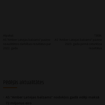
Post
Atpakaļ:
Tālāk:
AS “Amber Latvijas balzams” paziņo
AS “Amber Latvijas balzams” paziņo
navigation
neauditētos darbības rezultātus par
2023. gada pirmā ceturkšņa
2022. gadu
rezultātus
Pēdējās aktualitātes
AS “Amber Latvijas balzams” nodokļos gadā vidēji maksā
72 miljonus eiro