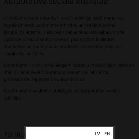
Korporatīvā sociālā atbildība
AS Amber Latvijas balzams
ir sociāli atbildīgs uzņēmums, kas
regulāri investē uzņēmuma attīstībā, un tādējādi sekmē
ilgtspējīgu attīstību, nekaitējot sabiedrības labklājībai un videi,
optimizējot ražošanas procesus, paaugstinot kvalitātes
standartus un radot jaunus produktus, kā arī rūpējoties par
darbinieku labklājību.
Uzņēmums ir viens no lielākajiem nodokļu maksātājiem valstī un
stabils darba devējs, kuram rūp darbinieku labklājība,
profesionālā izaugsme un darba drošība.
Uzņēmumā ir nozīmēts atbildīgais par korporatīvo sociālo
atbildību.
Par mums
LV
EN