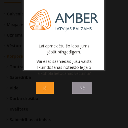
Galvenie fakti
Misija, vīzija un vērtības
Uzņēmuma pārvalde
Vēsture
Lai apmeklētu šo lapu jums
jābūt pilngadīgam.
Korporatīvā sociālā atbildība
Vai esat sasniedzis Jūsu valsts
Tautsaimniecība un tirgus
likumdošanas noteikto legālo
alkohola lietošanas vecumu?
Sabiedrība
Vide
Jā
Nē
Darba drošība
Kvalitāte
Sabiedrības atbalsts