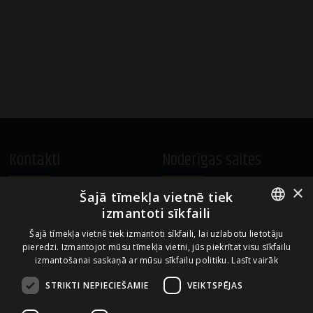
Kontakti
Noderīgas saites
×
Šajā tīmekļa vietnē tiek
A.Čaka 160, LV-1012,
Vietnes lietošanas noteikumi
izmantoti sīkfaili
Rīga, Latvija
Sīkdatņu izmantošanas politika
ENGLISH
+371 67081213
Šajā tīmekļa vietnē tiek izmantoti sīkfaili, lai uzlabotu lietotāju
pieredzi. Izmantojot mūsu tīmekļa vietni, jūs piekrītat visu sīkfailu
office.LB@amberbev.com
LATVIAN
izmantošanai saskaņā ar mūsu sīkfailu politiku.
Lasīt vairāk
STRIKTI NEPIECIEŠAMIE
VEIKTSPĒJAS
Uzņēmums no