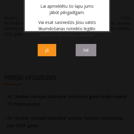
Lai apmeklētu šo lapu jums
Post
jābūt pilngadīgam.
Atpakaļ:
Tālāk:
Vai esat sasniedzis Jūsu valsts
AS “Amber Latvijas balzams” paziņo
“Amber Latvijas balzams” atjauno
navigation
likumdošanas noteikto legālo
auditētos finanšu rezultātus par
Ekskursiju centra darbību
2022. gadu
alkohola lietošanas vecumu?
Jā
Nē
Pēdējās aktualitātes
AS “Amber Latvijas balzams” nodokļos gadā vidēji maksā
72 miljonus eiro
AS “Amber Latvijas balzams” paziņo finanšu rezultātus
par 2023. gadu