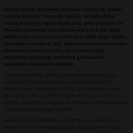
Baltijā vadošā alkoholisko dzērienu ražotāja AS “Amber
Latvijas balzams” (turpmāk tekstā – arī Sabiedrība)
neauditētais neto apgrozījums 2023. gada pirmajos trīs
mēnešos sasniedza 21,6 miljonus eiro, kas ir par 20,4%
vairāk nekā attiecīgajā periodā 2022. gadā. Apgrozījuma
pieaugums saistīts ar 2022. gada otrajā pusē ieviestajām
pārdošanas cenu izmaiņām, kā arī īstenotajām
iniciatīvām jaunu tirgu atvēršanā galvenajiem
Sabiedrības ražotajiem zīmoliem.
Pārskata periodā AS “Amber Latvijas balzams” bruto peļņa
sasniedza 1,5 miljonus eiro, kas ir samazinājums par 1,5
miljoniem eiro, salīdzinājumā ar 2022. gada attiecīgo periodu.
Bruto peļņas rādītāju ietekmēja gan pārdošanas apjoma
kritums, gan būtisks pieaugums ar ražošanu saistītajās izmaksās
un pieaugumus personāla izmaksās.
Pārskata perioda Sabiedrības neauditētie neto zaudējumi ir 1,2
miljoni eiro, kas ir samazinājums pret attiecīgo periodu 2022.