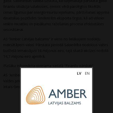
gadā. Sabiedrības vadība uzskata, ka turpmākajā pārskata gadā
finanšu situācija uzlabosies, ņemot vērā pārslēgtos fiksētās
cenas līgumus par energoresursu iepirkumu, pārdošanas apjoma
dinamikas pozitīvām tendencēm eksporta tirgos, kā arī virknei
veikto iniciatīvu un pasākumu ražošanas procesa efektivitātes
veicināšanai.
AS “Amber Latvijas balzams” ir viens no lielākajiem nodokļu
maksātājiem valstī. Pārskata periodā Sabiedrība nodokļos valsts
budžetā iemaksājusi 18 miljonus eiro, tajā skaitā akcīzes nodokli
14,7 miljonu eiro apmērā.
Plašāka informācija pieejama sadaļā “
Finanšu pārskati
“.
LV
EN
AS “Amber Latvijas balzams”
Valdes priekšsēdētājs
Intars Geidāns