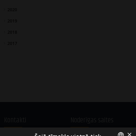
2020
2019
2018
2017
Kontakti
Noderīgas saites
×