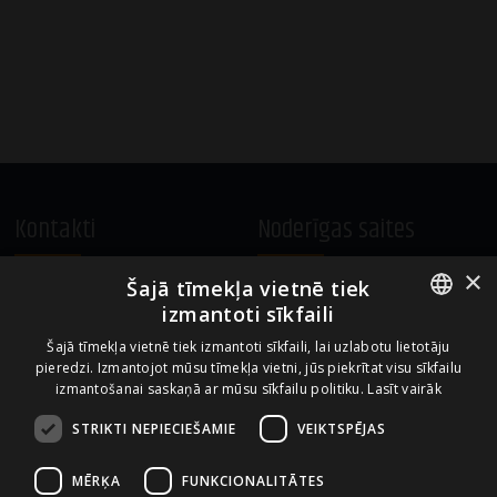
Kontakti
Noderīgas saites
×
Šajā tīmekļa vietnē tiek
A.Čaka 160, LV-1012,
Vietnes lietošanas noteikumi
izmantoti sīkfaili
Rīga, Latvija
Sīkdatņu izmantošanas politika
ENGLISH
+371 67081213
Šajā tīmekļa vietnē tiek izmantoti sīkfaili, lai uzlabotu lietotāju
pieredzi. Izmantojot mūsu tīmekļa vietni, jūs piekrītat visu sīkfailu
office.LB@amberbev.com
LATVIAN
izmantošanai saskaņā ar mūsu sīkfailu politiku.
Lasīt vairāk
STRIKTI NEPIECIEŠAMIE
VEIKTSPĒJAS
Uzņēmums no
MĒRĶA
FUNKCIONALITĀTES