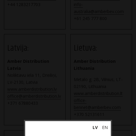
+44 1283217703
info-
australia@amberbev.com
+61 245 777 800
Latvija:
Lietuva:
Amber Distribution
Amber Distribution
Latvia
Lithuania
Noliktavu iela 11, Dreiliņi,
Metalo g. 2B, Vilnius, LT-
LV-2130, Latvia
02190, Lithuania
www.amberdistribution.lv
www.amberdistribution.lt
office@amberdistribution.lv
office-
+371 67880433
bennet@amberbev.com
+370 52131611
LV
EN