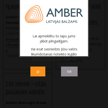
Igaunija:
Stolichnaya® and
elit® – citās
Amber Distribution
pasaules valstīs:
Estonia
Peterburi tee 46-519,
Stoli Group
11415 Tallinn, Estonia
Lai apmeklētu šo lapu jums
Valley Park F, 44 rue de la
www.amberdistribution.ee
jābūt pilngadīgam.
Vallée, L-2661 Luxembourg
office@amberdistribution.e
Vai esat sasniedzis Jūsu valsts
www.stoli-group.com
e
likumdošanas noteikto legālo
lsanchez@stoli.com
+372 6139799
alkohola lietošanas vecumu?
+352 24695131
Jā
Nē
Citi zīmoli – citās
pasaules valstīs:
Amber Beverage Group