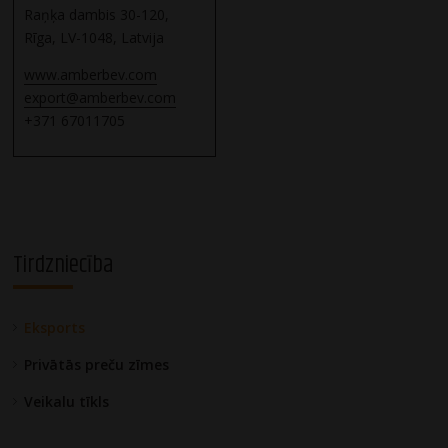
Raņķa dambis 30-120,
Rīga, LV-1048, Latvija
www.amberbev.com
export@amberbev.com
+371 67011705
Tirdzniecība
Eksports
Privātās preču zīmes
Veikalu tīkls