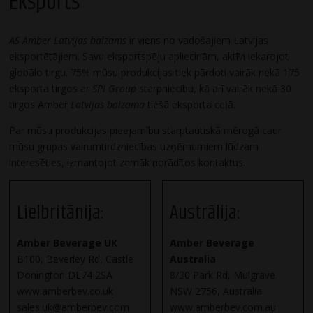
Eksports
AS Amber Latvijas balzams
ir viens no vadošajiem Latvijas
eksportētājiem. Savu eksportspēju apliecinām, aktīvi iekarojot
globālo tirgu. 75% mūsu produkcijas tiek pārdoti vairāk nekā 175
eksporta tirgos ar
SPI Group
starpniecību, kā arī vairāk nekā 30
tirgos Amber
Latvijas balzama
tiešā eksporta ceļā.
Par mūsu produkcijas pieejamību starptautiskā mērogā caur
mūsu grupas vairumtirdzniecības uzņēmumiem lūdzam
interesēties, izmantojot zemāk norādītos kontaktus.
Lielbritānija:
Austrālija:
Amber Beverage UK
Amber Beverage
B100, Beverley Rd, Castle
Australia
Donington DE74 2SA
8/30 Park Rd, Mulgrave
www.amberbev.co.uk
NSW 2756, Australia
sales.uk@amberbev.com
www.amberbev.com.au