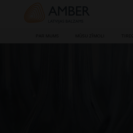
Skip
to
content
PAR MUMS
MŪSU ZĪMOLI
TIRD