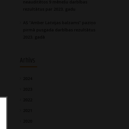
neauditētos 9 mēnešu darbības
rezultātus par 2023. gadu
AS “Amber Latvijas balzams” paziņo
pirmā pusgada darbības rezultātus
2023. gadā
Arhīvs
2024
2023
2022
2021
2020