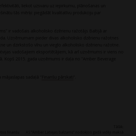
fektivitāti, liekot uzsvaru uz iepirkumu, plānošanas un
šinātu tās mērķi: piegādāt kvalitatīvu produkciju par
ms” ir vadošais alkoholisko dzērienu ražotājs Baltijā ar
gada. Uzņēmumam pieder divas alkoholisko dzērienu ražotnes
tne un dzirkstošo vīnu un vieglo alkoholisko dzērienu ražotne.
atvijas vadošajiem eksportētājiem, kā arī uzņēmums ir viens no
ijā. Kopš 2015. gada uzņēmums ir daļa no “Amber Beverage
 mājaslapas sadaļā “
Finanšu pārskati
“.
Tālāk:
tos finanšu
AS “Amber Latvijas balzams” nodokļos gadā vidēji maksā