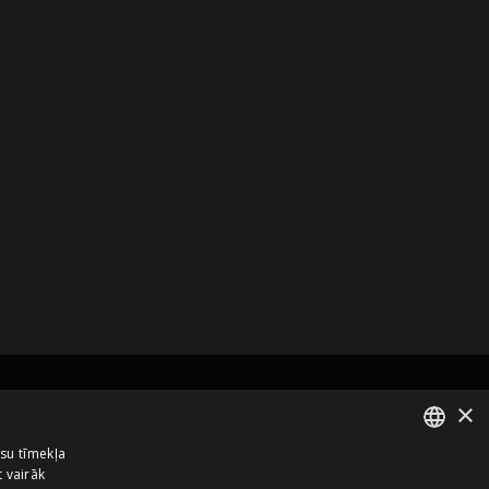
×
zņēmums no
ūsu tīmekļa
t vairāk
ENGLISH