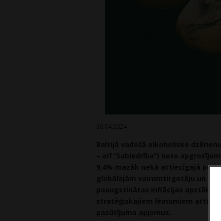
30.04.2024
Baltijā vadošā alkoholisko dzērie
– arī “Sabiedrība”) neto apgrozīju
9,4% mazāk nekā attiecīgajā perio
globālajām vairumtirgotāju un im
paaugstinātas inflācijas apstākļos
stratēģiskajiem lēmumiem attiecī
pasūtījuma apjomus.