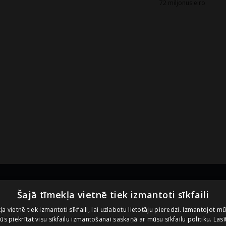
72 miljonus eiro
Noderīgas saites
U
Šajā tīmekļa vietnē tiek izmantoti sīkfaili
ļa vietnē tiek izmantoti sīkfaili, lai uzlabotu lietotāju pieredzi. Izmantojot m
 jūs piekrītat visu sīkfailu izmantošanai saskaņā ar mūsu sīkfailu politiku.
Lasī
Vietnes lietošanas noteikumi