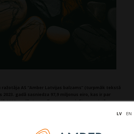
nu ražotāja AS “Amber Latvijas balzams” (turpmāk tekstā
ms
2023. gadā sasniedza 97,9 miljonus eiro, kas ir par
dā 2022. gadā. Apgrozījuma samazinājums saistīts ar
portētāju darba kapitāla samazināšanās tendencēm
LV
EN
, kā arī Sabiedrības lielāko klientu pieņemtajiem
bā uz sava produkta zīmola maiņu, ietekmējot