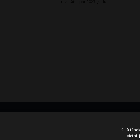
navigation
rezultātus par 2023. gadu
Kontakti
Šajā tīmek
vietni,
A.Čaka 160, LV-1012,