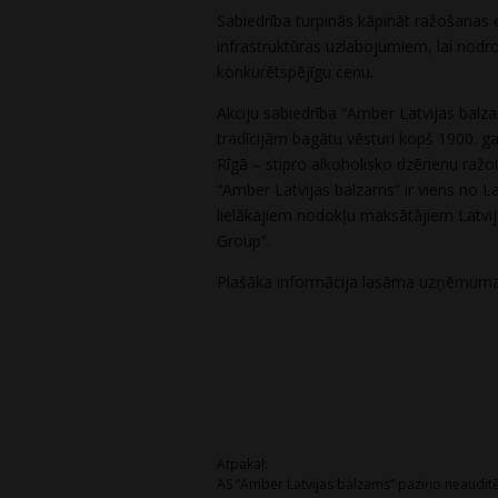
Sabiedrība turpinās kāpināt ražošanas e
infrastruktūras uzlabojumiem, lai nodro
konkurētspējīgu cenu.
Akciju sabiedrība “Amber Latvijas balza
tradīcijām bagātu vēsturi kopš 1900. 
Rīgā – stipro alkoholisko dzērienu ražo
“Amber Latvijas balzams” ir viens no L
lielākajiem nodokļu maksātājiem Latv
Group”.
Plašāka informācija lasāma uzņēmuma
Post
Atpakaļ:
AS “Amber Latvijas balzams” paziņo neauditē