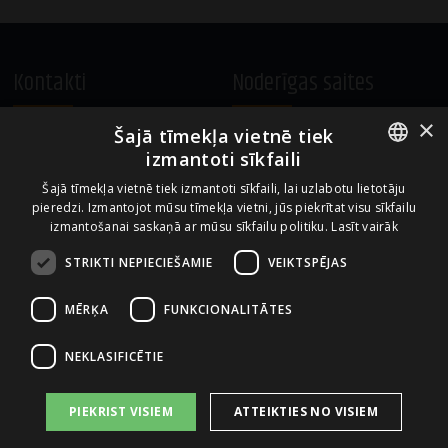
Kontakti
Noderīgas saites
×
Šajā tīmekļa vietnē tiek
A.Čaka 160, LV-1012,
Vietnes lietošanas noteikumi
izmantoti sīkfaili
Rīga, Latvija
Sīkdatņu izmantošanas politika
ENGLISH
+371 67081213
Šajā tīmekļa vietnē tiek izmantoti sīkfaili, lai uzlabotu lietotāju
pieredzi. Izmantojot mūsu tīmekļa vietni, jūs piekrītat visu sīkfailu
office.LB@amberbev.com
LATVIAN
izmantošanai saskaņā ar mūsu sīkfailu politiku.
Lasīt vairāk
STRIKTI NEPIECIEŠAMIE
VEIKTSPĒJAS
Uzņēmums no
MĒRĶA
FUNKCIONALITĀTES
NEKLASIFICĒTIE
PIEKRIST VISIEM
ATTEIKTIES NO VISIEM