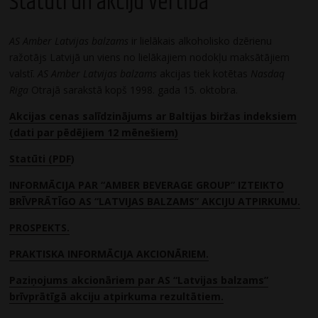
Statūti un akciju vērtība
AS Amber Latvijas balzams
ir lielākais alkoholisko dzērienu
ražotājs Latvijā un viens no lielākajiem nodokļu maksātājiem
valstī.
AS Amber Latvijas balzams
akcijas tiek kotētas
Nasdaq
Riga
Otrajā sarakstā kopš 1998. gada 15. oktobra.
Akcijas cenas salīdzinājums ar Baltijas biržas indeksiem
(dati par pēdējiem 12 mēnešiem)
Statūti (
PDF
)
INFORMĀCIJA PAR “AMBER BEVERAGE GROUP” IZTEIKTO
BRĪVPRĀTĪGO AS “LATVIJAS BALZAMS” AKCIJU ATPIRKUMU.
PROSPEKTS.
PRAKTISKA INFORMĀCIJA AKCIONĀRIEM.
Paziņojums akcionāriem par AS “Latvijas balzams”
brīvprātīgā akciju atpirkuma rezultātiem.