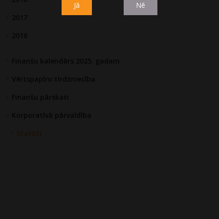
Jā
Nē
2017
2016
Finanšu kalendārs 2025. gadam
Vērtspapīru tirdzniecība
Finanšu pārskati
Korporatīvā pārvaldība
Statūti