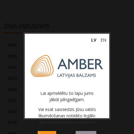
Ziņas investoriem
LV
EN
2026
2025
2024
2023
2022
Lai apmeklētu šo lapu jums
jābūt pilngadīgam.
2021
Vai esat sasniedzis Jūsu valsts
2020
likumdošanas noteikto legālo
alkohola lietošanas vecumu?
2019
2018