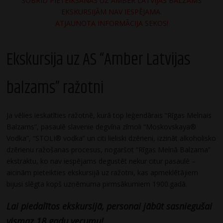
ŠOBRĪD PIETEIKŠANĀS UZ AMBER LATVIJAS BALZAMS
EKSKURSIJĀM NAV IESPĒJAMA.
ATJAUNOTA INFORMĀCIJA SEKOS!
Ekskursija uz AS “Amber Latvijas
balzams” ražotni
Ja vēlies ieskatīties ražotnē, kurā top leģendārais “Rīgas Melnais
Balzams”, pasaulē slavenie degvīna zīmoli “Moskovskaya®
Vodka”, “STOLI® vodka” un citi lieliski dzērieni, izzināt alkoholisko
dzērienu ražošanas procesus, nogaršot “Rīgas Melnā Balzama”
ekstraktu, ko nav iespējams degustēt nekur citur pasaulē –
aicinām pieteikties ekskursijā uz ražotni, kas apmeklētājiem
bijusi slēgta kopš uzņēmuma pirmsākumiem 1900.gadā.
Lai piedalītos ekskursijā, personai jābūt sasniegušai
vismaz 18 gadu vecumu!