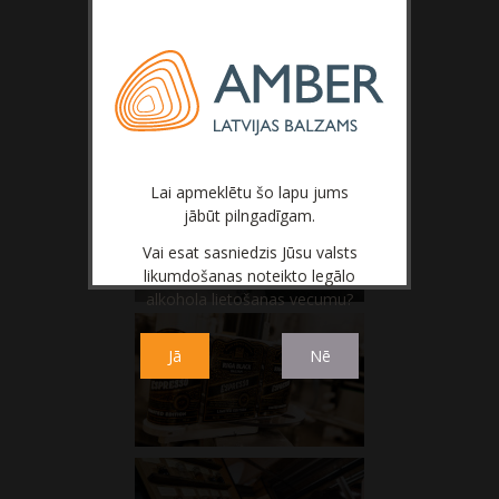
Lai apmeklētu šo lapu jums
jābūt pilngadīgam.
Vai esat sasniedzis Jūsu valsts
likumdošanas noteikto legālo
alkohola lietošanas vecumu?
Jā
Nē