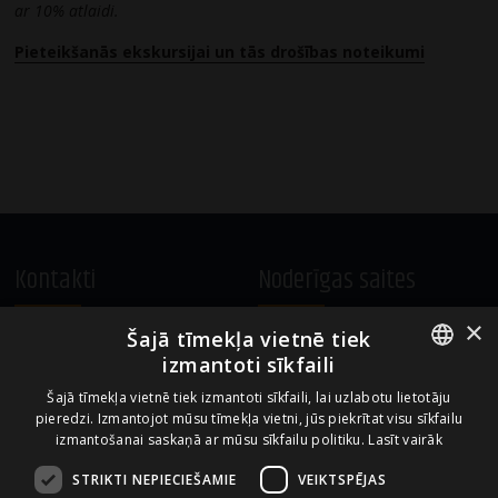
ar 10% atlaidi.
Pieteikšanās ekskursijai un tās drošības noteikumi
Kontakti
Noderīgas saites
×
Šajā tīmekļa vietnē tiek
A.Čaka 160, LV-1012,
Vietnes lietošanas noteikumi
izmantoti sīkfaili
Rīga, Latvija
Sīkdatņu izmantošanas politika
ENGLISH
+371 67081213
Šajā tīmekļa vietnē tiek izmantoti sīkfaili, lai uzlabotu lietotāju
pieredzi. Izmantojot mūsu tīmekļa vietni, jūs piekrītat visu sīkfailu
office.LB@amberbev.com
LATVIAN
izmantošanai saskaņā ar mūsu sīkfailu politiku.
Lasīt vairāk
STRIKTI NEPIECIEŠAMIE
VEIKTSPĒJAS