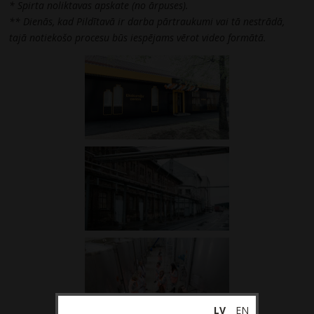
* Spirta noliktavas apskate (no ārpuses).
** Dienās, kad Pildītavā ir darba pārtraukumi vai tā nestrādā,
tajā notiekošo procesu būs iespējams vērot video formātā.
LV
EN