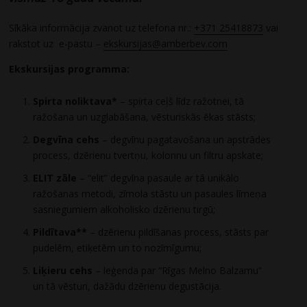
Sīkāka informācija zvanot uz telefona nr.:
+371 25418873
vai
rakstot uz e-pastu –
ekskursijas@amberbev.com
Ekskursijas programma:
Spirta noliktava*
– spirta ceļš līdz ražotnei, tā
ražošana un uzglabāšana, vēsturiskās ēkas stāsts;
Degvīna cehs
– degvīnu pagatavošana un apstrādes
process, dzērienu tvertņu, kolonnu un filtru apskate;
ELIT zāle
– “elit” degvīna pasaule ar tā unikālo
ražošanas metodi, zīmola stāstu un pasaules līmeņa
sasniegumiem alkoholisko dzērienu tirgū;
Pildītava**
– dzērienu pildīšanas process, stāsts par
pudelēm, etiķetēm un to nozīmīgumu;
Liķieru cehs
– leģenda par “Rīgas Melno Balzamu”
un tā vēsturi, dažādu dzērienu degustācija.