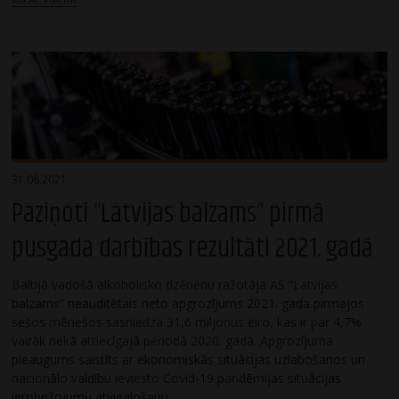
31.08.2021
Paziņoti “Latvijas balzams” pirmā
pusgada darbības rezultāti 2021. gadā
Baltijā vadošā alkoholisko dzērienu ražotāja AS “Latvijas
balzams” neauditētais neto apgrozījums 2021. gada pirmajos
sešos mēnešos sasniedza 31,6 miljonus eiro, kas ir par 4,7%
vairāk nekā attiecīgajā periodā 2020. gadā. Apgrozījuma
pieaugums saistīts ar ekonomiskās situācijas uzlabošanos un
nacionālo valdību ieviesto Covid-19 pandēmijas situācijas
ierobežojumu atvieglošanu.