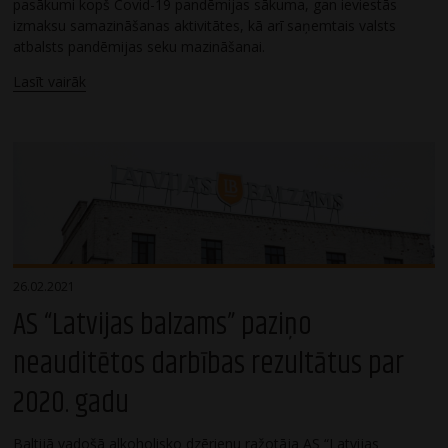
pasākumi kopš Covid-19 pandēmijas sākuma, gan ieviestās
izmaksu samazināšanas aktivitātes, kā arī saņemtais valsts
atbalsts pandēmijas seku mazināšanai.
Lasīt vairāk
26.02.2021
AS “Latvijas balzams” paziņo
neauditētos darbības rezultātus par
2020. gadu
Baltijā vadošā alkoholisko dzērienu ražotāja AS “Latvijas