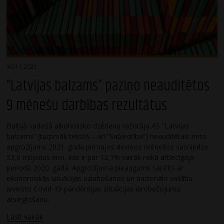
30.11.2021
“Latvijas balzams” paziņo neauditētos
9 mēnešu darbības rezultātus
Baltijā vadošā alkoholisko dzērienu ražotāja AS “Latvijas
balzams” (turpmāk tekstā – arī “Sabiedrība”) neauditētais neto
apgrozījums 2021. gada pirmajos deviņos mēnešos sasniedza
53,0 miljonus eiro, kas ir par 12,1% vairāk nekā attiecīgajā
periodā 2020. gadā. Apgrozījuma pieaugums saistīts ar
ekonomiskās situācijas uzlabošanos un nacionālo valdību
ieviesto Covid-19 pandēmijas situācijas ierobežojumu
atvieglošanu.
Lasīt vairāk