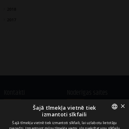
2018
2017
Kontakti
Noderīgas saites
×
Šajā tīmekļa vietnē tiek
A.Čaka 160, LV-1012,
Vietnes lietošanas noteikumi
izmantoti sīkfaili
Rīga, Latvija
Sīkdatņu izmantošanas politika
ENGLISH
+371 67081213
Šajā tīmekļa vietnē tiek izmantoti sīkfaili, lai uzlabotu lietotāju
pieredzi. Izmantojot mūsu tīmekļa vietni, jūs piekrītat visu sīkfailu