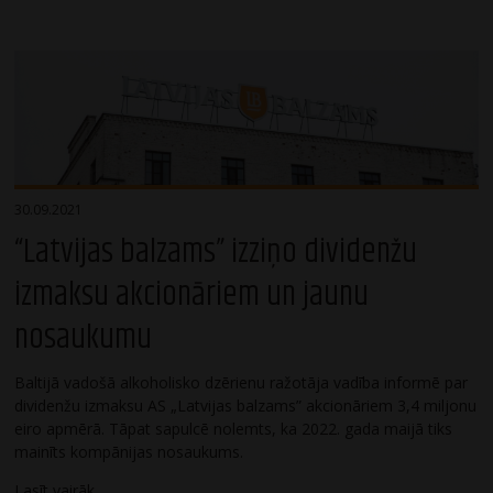
30.09.2021
“Latvijas balzams” izziņo dividenžu
izmaksu akcionāriem un jaunu
nosaukumu
Baltijā vadošā alkoholisko dzērienu ražotāja vadība informē par
dividenžu izmaksu AS „Latvijas balzams” akcionāriem 3,4 miljonu
eiro apmērā. Tāpat sapulcē nolemts, ka 2022. gada maijā tiks
mainīts kompānijas nosaukums.
Lasīt vairāk