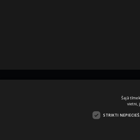
Kontakti
Šajā tīmek
vietni,
A.Čaka 160, LV-1012,
Rīga, Latvija
STRIKTI NEPIECIE
+371 67081213
office.LB@amberbev.com