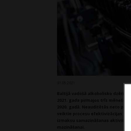
31.05.2021
Baltijā vadošā alkoholisko dzērienu
2021. gada pirmajos trīs mēnešos ir 
2020. gadā. Neauditētās neto peļņ
veiktie procesu efektivizācijas p
izmaksu samazināšanas aktivitātes
mazināšanai.