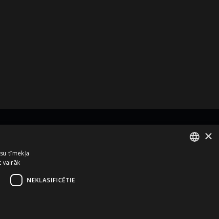
×
zņēmums no
ūsu tīmekļa
t vairāk
ENGLISH
LATVIAN
NEKLASIFICĒTIE