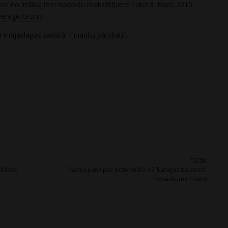
iens no lielākajiem nodokļu maksātājiem Latvijā. Kopš 2015.
erage Group
”.
 mājaslapas sadaļā “
Finanšu pārskati
“.
Tālāk:
rbības
Paziņojums par potenciālo AS “Latvijas balzams”
nosaukuma maiņu