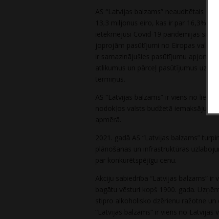
AS “Latvijas balzams” neauditētais ne
13,3 miljonus eiro, kas ir par 16,3% m
ietekmējusi Covid-19 pandēmijas situāc
joprojām pasūtījumi no Eiropas valstīm
ir samazinājušies pasūtījumu apjomi no 
atlikumus un pārceļ pasūtījumus uz vēl
termiņus.
AS “Latvijas balzams” ir viens no lielā
nodokļos valsts budžetā iemaksājusi 11,
apmērā.
2021. gadā AS “Latvijas balzams” turpinā
plānošanas un infrastruktūras uzlabojum
par konkurētspējīgu cenu.
Akciju sabiedrība “Latvijas balzams” ir 
bagātu vēsturi kopš 1900. gada. Uzņēm
stipro alkoholisko dzērienu ražotne un 
“Latvijas balzams” ir viens no Latvija