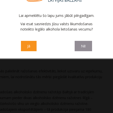
to apgrozījums 2021. gada pirmajos trīs mēnešos sasniedza
azāk nekā attiecīgajā periodā 2020. gadā, ko galvenokārt
Lai apmeklētu šo lapu jums jābūt pilngadīgam.
ija. Tā jūtami ietekmējusi AS “Latvijas balzams” darbību:
 ar smagāko vīrusa izplatību ir mazāki nekā pirms pandēmijas;
Vai esat sasniedzis Jūsu valsts likumdošanas
noteikto legālo alkohola lietošanas vecumu?
lielākā pasūtītāja – Stoli Group; klienti uztur zemus noliktavas
āku laiku; klienti kavē maksājumus vai lūdz atlikt maksājumu
Jā
Nē
kajiem nodokļu maksātājiem valstī. Pārskata periodā Sabiedrība
96 miljonus eiro, tajā skaitā akcīzes nodokli 9,9 miljonu eiro
s palielināt ražošanas efektivitāti, liekot uzsvaru uz iepirkumu,
iem, lai nodrošinātu tās mērķi: piegādāt kvalitatīvu produkciju
vadošais alkoholisko dzērienu ražotājs Baltijā ar tradīcijām
umam pieder divas alkoholisko dzērienu ražotnes Rīgā –
dzirkstošo vīnu un vieglo alkoholisko dzērienu ražotne.
s vadošajiem eksportētājiem – tā produkcija pieejama 180