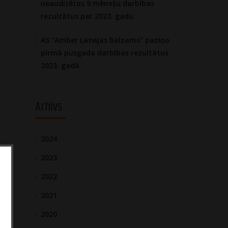
neauditētos 9 mēnešu darbības
rezultātus par 2023. gadu
AS “Amber Latvijas balzams” paziņo
pirmā pusgada darbības rezultātus
2023. gadā
Arhīvs
2024
2023
2022
2021
2020