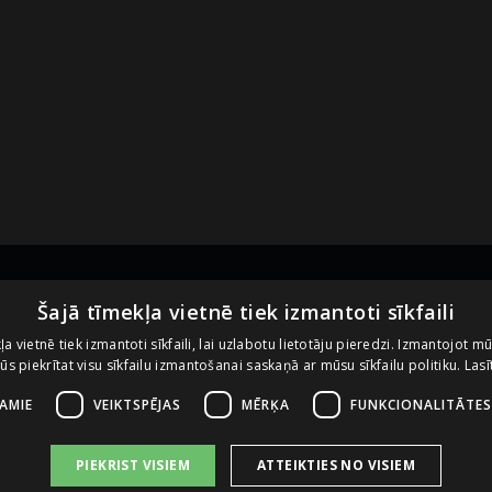
Noderīgas saites
U
Šajā tīmekļa vietnē tiek izmantoti sīkfaili
ļa vietnē tiek izmantoti sīkfaili, lai uzlabotu lietotāju pieredzi. Izmantojot m
 jūs piekrītat visu sīkfailu izmantošanai saskaņā ar mūsu sīkfailu politiku.
Lasī
Vietnes lietošanas noteikumi
Sīkdatņu izmantošanas politika
ŠAMIE
VEIKTSPĒJAS
MĒRĶA
FUNKCIONALITĀTES
PIEKRIST VISIEM
ATTEIKTIES NO VISIEM