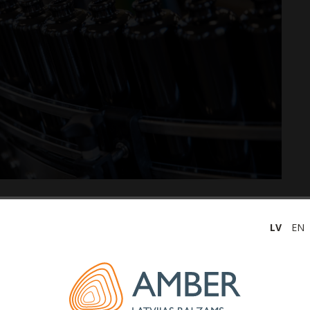
 ražotāja AS “
Latvijas balzams
” neauditētā neto peļņa
LV
EN
1,1 miljons eiro, kas ir lielāka nekā attiecīgajā periodā
as pieaugumu pozitīvi ietekmējuši gan Sabiedrības
asākumi kopš Covid-19 pandēmijas sākuma, gan ieviestās
, kā arī saņemtais valsts atbalsts pandēmijas seku