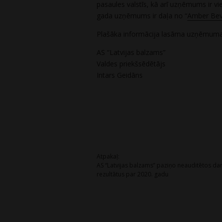
pasaules valstīs, kā arī uzņēmums ir v
gada uzņēmums ir daļa no “
Amber Bev
Plašāka informācija lasāma uzņēmuma
AS “Latvijas balzams”
Valdes priekšsēdētājs
Intars Geidāns
Post
Atpakaļ:
AS “Latvijas balzams” paziņo neauditētos da
navigation
rezultātus par 2020. gadu