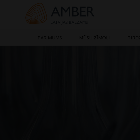
Skip
to
content
PAR MUMS
MŪSU ZĪMOLI
TIRD