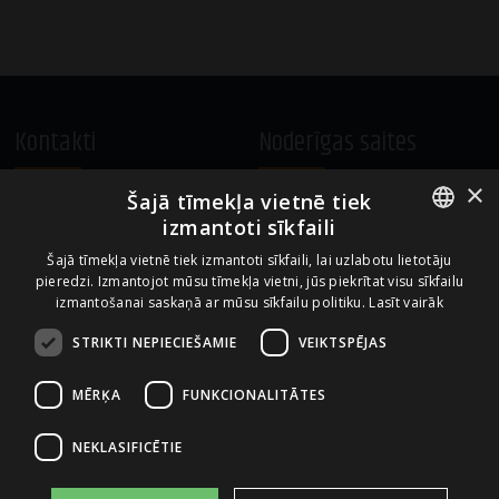
Kontakti
Noderīgas saites
×
Šajā tīmekļa vietnē tiek
A.Čaka 160, LV-1012,
Vietnes lietošanas noteikumi
izmantoti sīkfaili
Rīga, Latvija
Sīkdatņu izmantošanas politika
ENGLISH
+371 67081213
Šajā tīmekļa vietnē tiek izmantoti sīkfaili, lai uzlabotu lietotāju
pieredzi. Izmantojot mūsu tīmekļa vietni, jūs piekrītat visu sīkfailu
office.LB@amberbev.com
LATVIAN
izmantošanai saskaņā ar mūsu sīkfailu politiku.
Lasīt vairāk
STRIKTI NEPIECIEŠAMIE
VEIKTSPĒJAS
Uzņēmums no
MĒRĶA
FUNKCIONALITĀTES
NEKLASIFICĒTIE