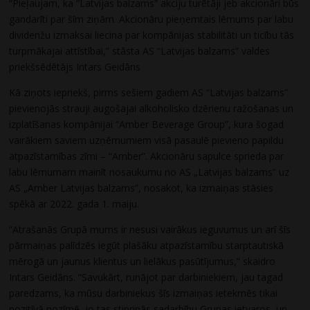
“Pieļaujam, ka “Latvijas balzams” akciju turētāji jeb akcionāri būs
gandarīti par šīm ziņām. Akcionāru pieņemtais lēmums par labu
dividenžu izmaksai liecina par kompānijas stabilitāti un ticību tās
turpmākajai attīstībai,” stāsta AS “Latvijas balzams” valdes
priekšsēdētājs Intars Geidāns
Kā ziņots iepriekš, pirms sešiem gadiem AS “Latvijas balzams”
pievienojās strauji augošajai alkoholisko dzērienu ražošanas un
izplatīšanas kompānijai “Amber Beverage Group”, kura šogad
vairākiem saviem uzņēmumiem visā pasaulē pievieno papildu
atpazīstamības zīmi – “Amber”. Akcionāru sapulce sprieda par
labu lēmumam mainīt nosaukumu no AS „Latvijas balzams” uz
AS „Amber Latvijas balzams”, nosakot, ka izmaiņas stāsies
spēkā ar 2022. gada 1. maiju.
“Atrašanās Grupā mums ir nesusi vairākus ieguvumus un arī šīs
pārmaiņas palīdzēs iegūt plašāku atpazīstamību starptautiskā
mērogā un jaunus klientus un lielākus pasūtījumus,” skaidro
Intars Geidāns. “Savukārt, runājot par darbiniekiem, jau tagad
paredzams, ka mūsu darbiniekus šīs izmaiņas ietekmēs tikai
pozitīvā nozīmē, jo tas stiprinās sadarbību Grupas ietvaros, un,