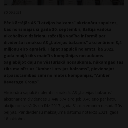
30.09.2021
Pēc kārtējās AS “Latvijas balzams” akcionāru sapulces,
kas norisinājās šī gada 30. septembrī, Baltijā vadošā
alkoholisko dzērienu ražotāja vadība informē par
dividenžu izmaksu AS „Latvijas balzams” akcionāriem 3,4
miljonu eiro apmērā. Tāpat sapulcē nolemts, ka 2022.
gada maijā tiks mainīts kompānijas nosaukums.
Saglabājot daļu no vēsturiskā nosaukuma, nākamgad tas
tiks mainīts uz “Amber Latvijas balzams”, pievienojot
atpazīstamības zīmi no mātes kompānijas, “Amber
Beverage Group”.
Akcionāru sapulcē nolemts izmaksāt AS „Latvijas balzams”
akcionāriem dividendēs 3 448 574 eiro jeb 0,46 eiro par katru
akciju no uzkrātās un līdz 2017. gada 31. decembrim nesadalītās
peļņas. Par dividenžu maksājuma datumu noteikts 2021. gada
18. oktobris.