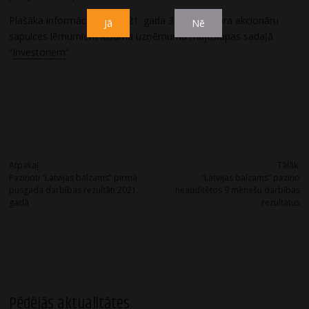
Plašāka informācija par 2021. gada 30. septembra akcionāru
Jā
Nē
sapulces lēmumiem lasāma uzņēmuma mājaslapas sadaļā
“
Investoriem
“.
Post
Atpakaļ:
Tālāk:
Paziņoti “Latvijas balzams” pirmā
“Latvijas balzams” paziņo
navigation
pusgada darbības rezultāti 2021.
neauditētos 9 mēnešu darbības
gadā
rezultātus
Pēdējās aktualitātes