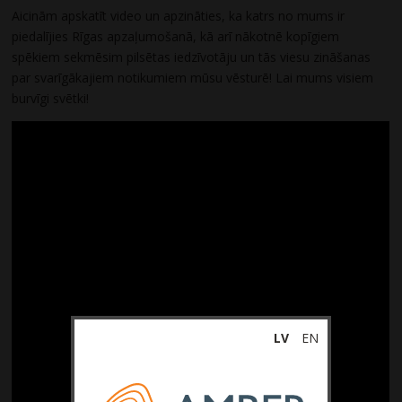
Aicinām apskatīt video un apzināties, ka katrs no mums ir
piedalījies Rīgas apzaļumošanā, kā arī nākotnē kopīgiem
spēkiem sekmēsim pilsētas iedzīvotāju un tās viesu zināšanas
par svarīgākajiem notikumiem mūsu vēsturē! Lai mums visiem
burvīgi svētki!
LV
EN