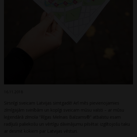
16.11.2018
Sirsnīgi sveicam Latvijas simtgadē! Arī mēs pievienojamies
zīmīgajām svinībām un kopīgi sveicam mūsu valsti – ar mūsu
leģendārā zīmola “Rīgas Melnais Balzams®” atbalstu esam
radījuši paliekošu un vērtīgu dāvinājumu pilsētai: izglītojošu taku
ar desmit kokiem par Latvijas vēsturi.