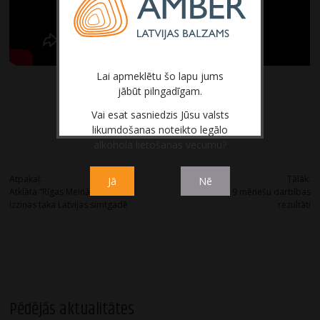
Lai apmeklētu šo lapu jums
jābūt pilngadīgam.
Vai esat sasniedzis Jūsu valsts
likumdošanas noteikto legālo
alkohola lietošanas vecumu?
Post
Atpakaļ:
Tālāk:
Jā
Nē
Atklāta “Rīgas Melnā Balzama”
Neauditētie 9 mēnešu darbības
navigation
izziņas taka Latvijas simtgadē
rezultāti
Pēdējās aktualitātes