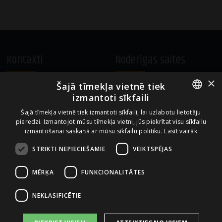
Kontakti
Noderīgas saites
×
Šajā tīmekļa vietnē tiek
A.Čaka 160, LV-1012,
Vietnes lietošanas noteikumi
izmantoti sīkfaili
Rīga, Latvija
Sīkdatņu izmantošanas politika
ENGLISH
+371 67081213
Šajā tīmekļa vietnē tiek izmantoti sīkfaili, lai uzlabotu lietotāju
pieredzi. Izmantojot mūsu tīmekļa vietni, jūs piekrītat visu sīkfailu
office.LB@amberbev.com
LATVIAN
izmantošanai saskaņā ar mūsu sīkfailu politiku.
Lasīt vairāk
STRIKTI NEPIECIEŠAMIE
VEIKTSPĒJAS
Uzņēmums no
MĒRĶA
FUNKCIONALITĀTES
NEKLASIFICĒTIE