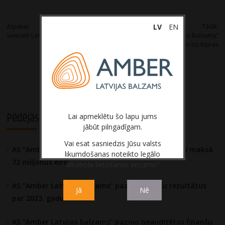
Post
Atpakaļ:
Tālāk:
LV
EN
Sveicam Latvijas simtgadē!
Labāko “Rīgas Melnā Balzama”
navigation
kokteili uzjauc bārmenis no Kipras
Pēdējās aktualitātes
Lai apmeklētu šo lapu jums
jābūt pilngadīgam.
Vai esat sasniedzis Jūsu valsts
AS “Amber Latvijas balzams” nodokļos gadā vidēji maksā
likumdošanas noteikto legālo
72 miljonus eiro
alkohola lietošanas vecumu?
AS “Amber Latvijas balzams” paziņo finanšu rezultātus
Jā
Nē
par 2023. gadu
AS “Amber Latvijas balzams” paziņo neauditētos finanšu