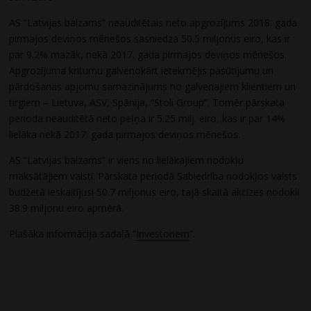
AS “Latvijas balzams” neauditētais neto apgrozījums 2018. gada
pirmajos deviņos mēnešos sasniedza 50.5 miljonus eiro, kas ir
par 9.2% mazāk, nekā 2017. gada pirmajos deviņos mēnešos.
Apgrozījuma kritumu galvenokārt ietekmējis pasūtījumu un
pārdošanas apjomu samazinājums no galvenajiem klientiem un
tirgiem – Lietuva, ASV, Spānija, “Stoli Group”. Tomēr pārskata
perioda neauditētā neto peļņa ir 5.25 milj. eiro, kas ir par 14%
lielāka nekā 2017. gada pirmajos deviņos mēnešos.
AS “Latvijas balzams” ir viens no lielākajiem nodokļu
maksātājiem valstī. Pārskata periodā Sabiedrība nodokļos valsts
budžetā ieskaitījusi 50.7 miljonus eiro, tajā skaitā akcīzes nodokli
38.9 miljonu eiro apmērā.
Plašāka informācija sadaļā “
Investoriem
“.