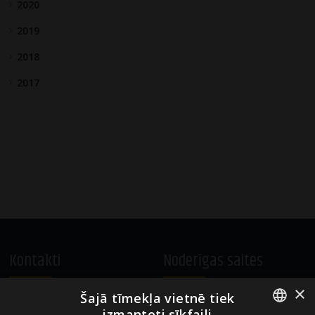
2020
2019
2018
2017
Kontakti
Noderīgas saites
×
Šajā tīmekļa vietnē tiek
A.Čaka 160, LV-1012,
Vietnes lietošanas noteikumi
izmantoti sīkfaili