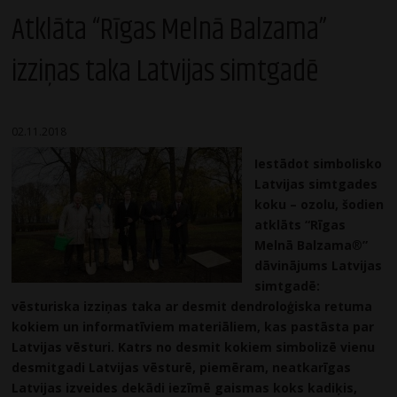
Atklāta “Rīgas Melnā Balzama”
izziņas taka Latvijas simtgadē
02.11.2018
Iestādot simbolisko
Latvijas simtgades
koku – ozolu, šodien
atklāts “Rīgas
Melnā Balzama
®
”
dāvinājums Latvijas
simtgadē:
vēsturiska izziņas taka ar desmit dendroloģiska retuma
kokiem un informatīviem materiāliem, kas pastāsta par
Latvijas vēsturi. Katrs no desmit kokiem simbolizē vienu
desmitgadi Latvijas vēsturē, piemēram, neatkarīgas
Latvijas izveides dekādi iezīmē gaismas koks kadiķis,