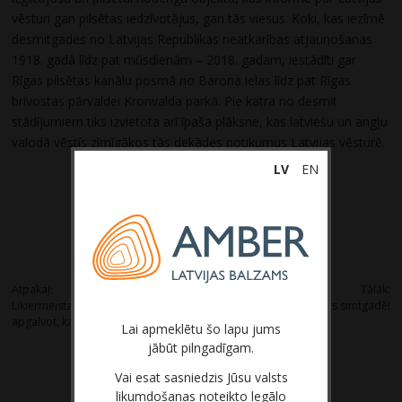
vēsturi gan pilsētas iedzīvotājus, gan tās viesus. Koki, kas iezīmē
desmitgades no Latvijas Republikas neatkarības atjaunošanas
1918. gadā līdz pat mūsdienām – 2018. gadam, iestādīti gar
Rīgas pilsētas kanālu posmā no Barona ielas līdz pat Rīgas
brīvostas pārvaldei Kronvalda parkā. Pie katra no desmit
stādījumiem tiks izvietota arī īpaša plāksne, kas latviešu un angļu
valodā vēstīs zīmīgākos tās dekādes notikumus Latvijas vēsturē.
LV
EN
Post
Atpakaļ:
Tālāk:
Liķiermeistars Jānis Mažis: Varu droši
Sveicam Latvijas simtgadē!
navigation
apgalvot, ka daru to, kas man patīk!
Lai apmeklētu šo lapu jums
jābūt pilngadīgam.
Vai esat sasniedzis Jūsu valsts
likumdošanas noteikto legālo