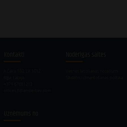
Kontakti
Noderīgas saites
A.Čaka 160, LV-1012,
Vietnes lietošanas noteikumi
Rīga, Latvija
Sīkdatņu izmantošanas politika
+371 67081213
office.LB@amberbev.com
Uzņēmums no