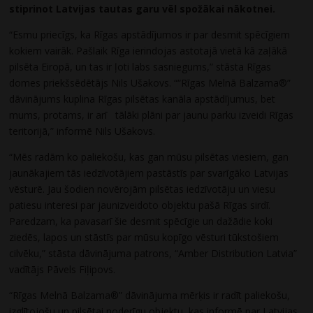
stiprinot Latvijas tautas garu vēl spožākai nākotnei.
“Esmu priecīgs, ka Rīgas apstādījumos ir par desmit spēcīgiem
kokiem vairāk. Pašlaik Rīga ierindojas astotajā vietā kā zaļākā
pilsēta Eiropā, un tas ir ļoti labs sasniegums,” stāsta Rīgas
domes priekšsēdētājs Nils Ušakovs. ““Rīgas Melnā Balzama®”
dāvinājums kuplina Rīgas pilsētas kanāla apstādījumus, bet
mums, protams, ir arī tālāki plāni par jaunu parku izveidi Rīgas
teritorijā,” informē Nils Ušakovs.
“Mēs radām ko paliekošu, kas gan mūsu pilsētas viesiem, gan
jaunākajiem tās iedzīvotājiem pastāstīs par svarīgāko Latvijas
vēsturē. Jau šodien novērojām pilsētas iedzīvotāju un viesu
patiesu interesi par jaunizveidoto objektu pašā Rīgas sirdī.
Paredzam, ka pavasarī šie desmit spēcīgie un dažādie koki
ziedēs, lapos un stāstīs par mūsu kopīgo vēsturi tūkstošiem
cilvēku,” stāsta dāvinājuma patrons, “Amber Distribution Latvia”
vadītājs Pāvels Fiļipovs.
“Rīgas Melnā Balzama®” dāvinājuma mērķis ir radīt paliekošu,
izglītojošu un pilsētai noderīgu objektu, kas informē par Latvijas