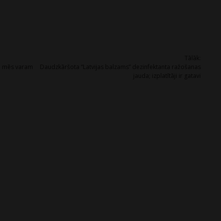
Tālāk:
s, mēs varam
Daudzkāršota “Latvijas balzams” dezinfektanta ražošanas
jauda; izplatītāji ir gatavi