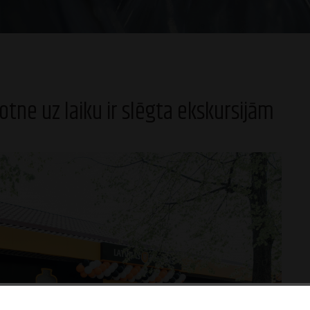
otne uz laiku ir slēgta ekskursijām