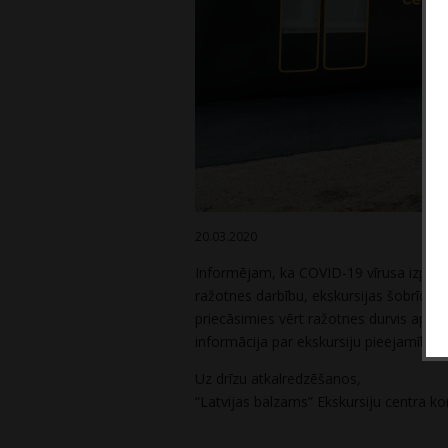
20.03.2020
Informējam, ka COVID-19 vīrusa izplatī
ražotnes darbību, ekskursijas šobrīd n
priecāsimies vērt ražotnes durvis apmekl
informācija par ekskursiju pieejamību, 
Uz drīzu atkalredzēšanos,
“Latvijas balzams” Ekskursiju centra 