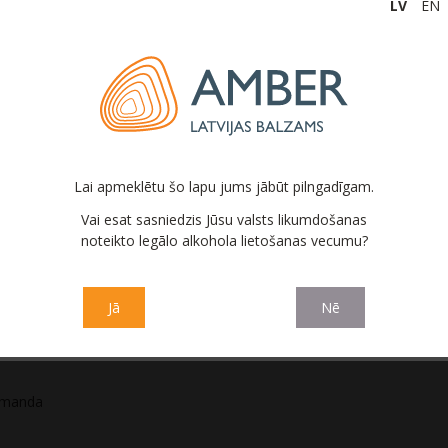
LV
EN
Lai apmeklētu šo lapu jums jābūt pilngadīgam.
Vai esat sasniedzis Jūsu valsts likumdošanas
noteikto legālo alkohola lietošanas vecumu?
bas rezultātā, lai nodrošinātu netraucētu “Latvijas balzams”
etiek organizētas. Ceram uz interesentu sapratni un
Jā
Nē
ētājiem tad, kad situācija būs stabilizējusies. Sīkāka
rakstot uz:
ekskursijas@amberlb.lv
.
komanda