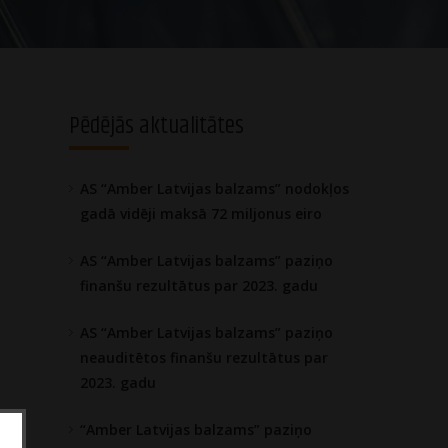
Pēdējās aktualitātes
AS “Amber Latvijas balzams” nodokļos
gadā vidēji maksā 72 miljonus eiro
AS “Amber Latvijas balzams” paziņo
finanšu rezultātus par 2023. gadu
AS “Amber Latvijas balzams” paziņo
neauditētos finanšu rezultātus par
2023. gadu
“Amber Latvijas balzams” paziņo