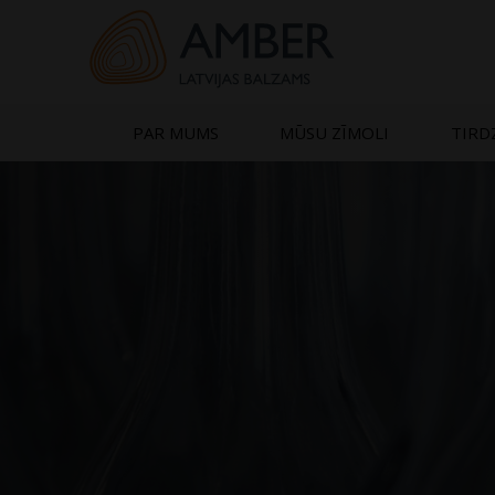
Skip
to
content
PAR MUMS
MŪSU ZĪMOLI
TIRD