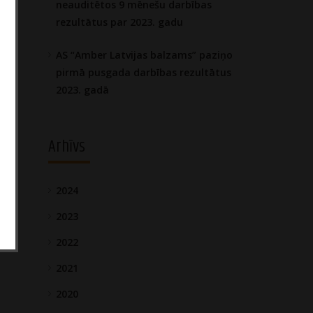
neauditētos 9 mēnešu darbības
rezultātus par 2023. gadu
AS “Amber Latvijas balzams” paziņo
pirmā pusgada darbības rezultātus
2023. gadā
Arhīvs
2024
2023
2022
2021
2020