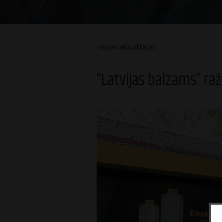
Visas aktualitātes
“Latvijas balzams” raž