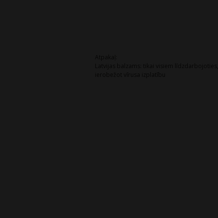
Post
Atpakaļ:
Latvijas balzams: tikai visiem līdzdarbojotie
navigation
ierobežot vīrusa izplatību