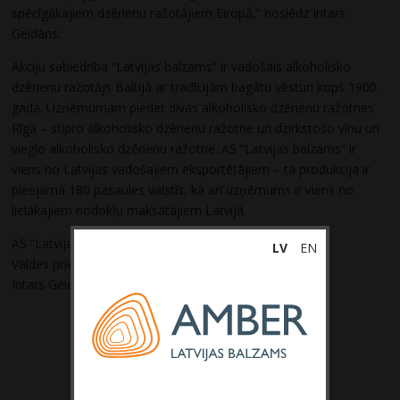
spēcīgākajiem dzērienu ražotājiem Eiropā,” noslēdz Intars
Geidāns.
Akciju sabiedrība “Latvijas balzams” ir vadošais alkoholisko
dzērienu ražotājs Baltijā ar tradīcijām bagātu vēsturi kopš 1900.
gada. Uzņēmumam pieder divas alkoholisko dzērienu ražotnes
Rīgā – stipro alkoholisko dzērienu ražotne un dzirkstošo vīnu un
vieglo alkoholisko dzērienu ražotne. AS “Latvijas balzams” ir
viens no Latvijas vadošajiem eksportētājiem – tā produkcija ir
pieejama 180 pasaules valstīs, kā arī uzņēmums ir viens no
lielākajiem nodokļu maksātājiem Latvijā.
AS “Latvijas balzams”
LV
EN
Valdes priekšsēdētājs
Intars Geidāns