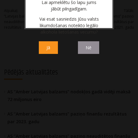
Post
Lai apmeklētu šo lapu jums
jābūt pilngadīgam.
Atpakaļ:
Tālāk:
“Latvijas balzams” paziņo
AS “Latvijas balzams” paziņo
navigation
Vai esat sasniedzis Jūsu valsts
neauditētos 9 mēnešu darbības
neauditētos darbības rezultātus par
likumdošanas noteikto legālo
rezultātus
2021. gadu
alkohola lietošanas vecumu?
Jā
Nē
Pēdējās aktualitātes
AS “Amber Latvijas balzams” nodokļos gadā vidēji maksā
72 miljonus eiro
AS “Amber Latvijas balzams” paziņo finanšu rezultātus
par 2023. gadu
AS “Amber Latvijas balzams” paziņo neauditētos finanšu