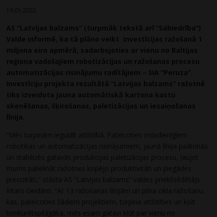
19.01.2022
AS “Latvijas balzams” (turpmāk tekstā arī “Sabiedrība”)
Valde informē, ka tā plāno veikt investīcijas ražošanā 1
miljona eiro apmērā, sadarbojoties ar vienu no Baltijas
reģiona vadošajiem robotizācijas un ražošanas procesu
automatizācijas risinājumu radītājiem – SIA “Peruza”.
Investīciju projekta rezultātā “Latvijas balzams” ražotnē
tiks izveidota jauna automātiskā kartona kastu
skenēšanas, šķirošanas, paletizācijas un iesaiņošanas
līnija.
“Mēs turpinām ieguldīt attīstībā. Pateicoties mūsdienīgiem
robotikas un automatizācijas risinājumiem, jaunā līnija paātrinās
un stabilizēs gatavās produkcijas paletizācijas procesu, ļaujot
mums palielināt ražotnes kopējo produktivitāti un piegādes
precizitāti,” stāsta AS “Latvijas balzams” valdes priekšsēdētājs
Intars Geidāns. “Ar 13 ražošanas līnijām un pilna cikla ražošanu,
kas, pateicoties šādiem projektiem, turpina attīstīties un kļūt
konkurētspējīgāka, mēs esam gatavi kļūt par vienu no