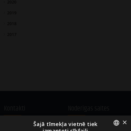
2020
2019
2018
2017
Kontakti
Noderīgas saites
×
Šajā tīmekļa vietnē tiek
A.Čaka 160, LV-1012,
Vietnes lietošanas noteikumi
izmantoti sīkfaili