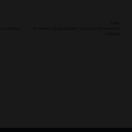
Tālāk:
u rezultātus
AS “Amber Latvijas balzams” paziņo pirmā ceturkšņa
rezultātus