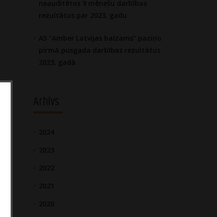
neauditētos 9 mēnešu darbības
rezultātus par 2023. gadu
AS “Amber Latvijas balzams” paziņo
pirmā pusgada darbības rezultātus
2023. gadā
Arhīvs
2024
2023
2022
2021
2020