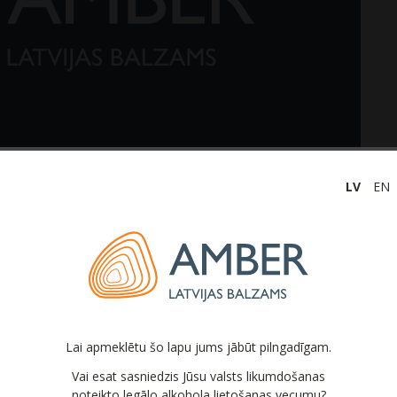
LV
EN
 AS “Latvijas balzams” pievienojās strauji augošai
 izplatīšanas kompānijai “Amber Beverage Group”.
Līdz
s balzams” Akcionāru sapulce pērnā gada 30.
urpmākais uzņēmuma nosaukums būs AS “Amber Latvijas
Lai apmeklētu šo lapu jums jābūt pilngadīgam.
lisko dzērienu ražotājs pievienojās alkoholisko dzērienu
“Amber Beverage Group” (ABG), toreiz netika mainīts
Vai esat sasniedzis Jūsu valsts likumdošanas
noteikto legālo alkohola lietošanas vecumu?
urisko nosaukumu un ļaujot ABG turpmākajos gados iegūt