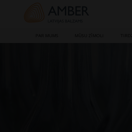
Skip
to
content
PAR MUMS
MŪSU ZĪMOLI
TIRD