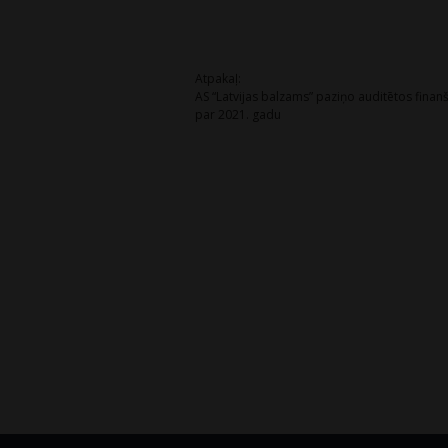
Post
Atpakaļ:
AS “Latvijas balzams” paziņo auditētos finanš
navigation
par 2021. gadu