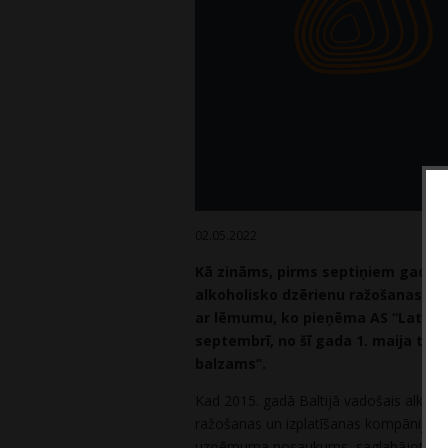
02.05.2022
Kā zināms, pirms septiņiem gadiem
alkoholisko dzērienu ražošanas un
ar lēmumu, ko pieņēma AS “Latvija
septembrī, no šī gada 1. maija t
balzams”.
Kad 2015. gadā Baltijā vadošais alkoho
ražošanas un izplatīšanas kompānijai 
uzņēmuma nosaukums, saglabājot vēst