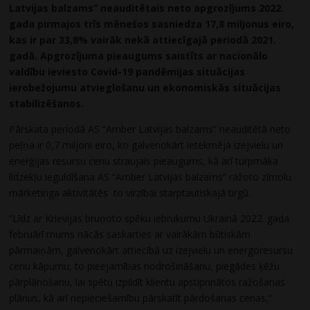
Latvijas balzams” neauditētais neto apgrozījums 2022.
gada pirmajos trīs mēnešos sasniedza 17,8 miljonus eiro,
kas ir par 33,8% vairāk nekā attiecīgajā periodā 2021.
gadā. Apgrozījuma pieaugums saistīts ar nacionālo
valdību ieviesto Covid-19 pandēmijas situācijas
ierobežojumu atvieglošanu un ekonomiskās situācijas
stabilizēšanos.
Pārskata periodā AS “Amber Latvijas balzams” neauditētā neto
peļņa ir 0,7 miljoni eiro, ko galvenokārt ietekmēja izejvielu un
enerģijas resursu cenu straujais pieaugums, kā arī turpmāka
līdzekļu ieguldīšana AS “Amber Latvijas balzams” ražoto zīmolu
mārketinga aktivitātēs to virzībai starptautiskajā tirgū.
“Līdz ar Krievijas bruņoto spēku iebrukumu Ukrainā 2022. gada
februārī mums nācās saskarties ar vairākām būtiskām
pārmaiņām, galvenokārt attiecībā uz izejvielu un energoresursu
cenu kāpumu, to pieejamības nodrošināšanu, piegādes ķēžu
pārplānošanu, lai spētu izpildīt klientu apstiprinātos ražošanas
plānus, kā arī nepieciešamību pārskatīt pārdošanas cenas,”