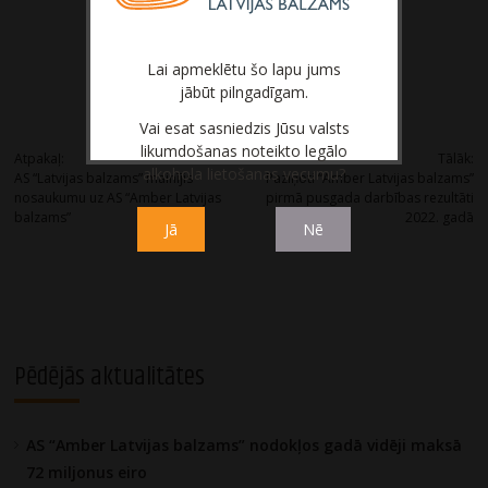
Lai apmeklētu šo lapu jums
jābūt pilngadīgam.
Post
Vai esat sasniedzis Jūsu valsts
likumdošanas noteikto legālo
Atpakaļ:
Tālāk:
alkohola lietošanas vecumu?
AS “Latvijas balzams” mainījis
Paziņoti “Amber Latvijas balzams”
navigation
nosaukumu uz AS “Amber Latvijas
pirmā pusgada darbības rezultāti
balzams”
2022. gadā
Jā
Nē
Pēdējās aktualitātes
AS “Amber Latvijas balzams” nodokļos gadā vidēji maksā
72 miljonus eiro