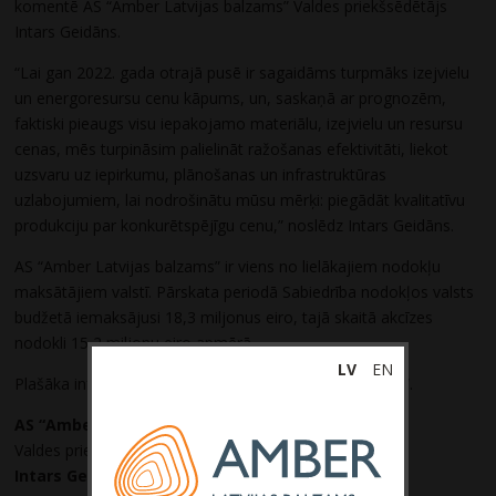
komentē AS “Amber Latvijas balzams” Valdes priekšsēdētājs
Intars Geidāns.
“Lai gan 2022. gada otrajā pusē ir sagaidāms turpmāks izejvielu
un energoresursu cenu kāpums, un, saskaņā ar prognozēm,
faktiski pieaugs visu iepakojamo materiālu, izejvielu un resursu
cenas, mēs turpināsim palielināt ražošanas efektivitāti, liekot
uzsvaru uz iepirkumu, plānošanas un infrastruktūras
uzlabojumiem, lai nodrošinātu mūsu mērķi: piegādāt kvalitatīvu
produkciju par konkurētspējīgu cenu,” noslēdz Intars Geidāns.
AS “Amber Latvijas balzams” ir viens no lielākajiem nodokļu
maksātājiem valstī. Pārskata periodā Sabiedrība nodokļos valsts
budžetā iemaksājusi 18,3 miljonus eiro, tajā skaitā akcīzes
nodokli 15,2 miljonu eiro apmērā.
LV
EN
Plašāka informācija pieejama sadaļā “
Finanšu pārskati
“.
AS “Amber Latvijas balzams”
Valdes priekšsēdētājs
Intars Geidāns