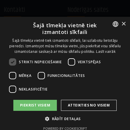
Kontakti
Noderīgas saites
×
Šajā tīmekļa vietnē tiek
A.Čaka 160, LV-1012,
Vietnes lietošanas noteikumi
izmantoti sīkfaili
Rīga, Latvija
Sīkdatņu izmantošanas politika
ENGLISH
+371 67081213
Šajā tīmekļa vietnē tiek izmantoti sīkfaili, lai uzlabotu lietotāju
pieredzi. Izmantojot mūsu tīmekļa vietni, jūs piekrītat visu sīkfailu
office.LB@amberbev.com
LATVIAN
izmantošanai saskaņā ar mūsu sīkfailu politiku.
Lasīt vairāk
STRIKTI NEPIECIEŠAMIE
VEIKTSPĒJAS
Uzņēmums no
MĒRĶA
FUNKCIONALITĀTES
NEKLASIFICĒTIE
PIEKRIST VISIEM
ATTEIKTIES NO VISIEM
RĀDĪT DETAĻAS
2026 AS AMBER LATVIJAS BALZAMS
POWERED BY COOKIESCRIPT