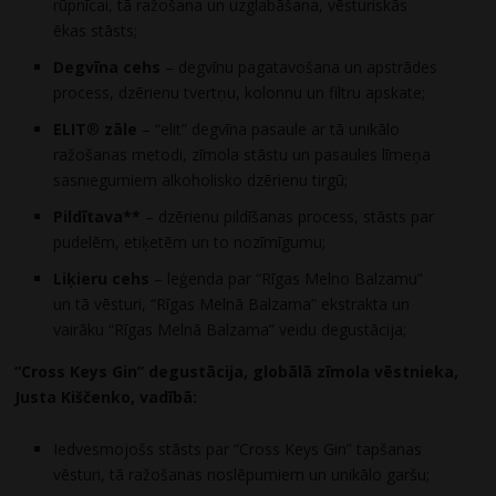
rūpnīcai, tā ražošana un uzglabāšana, vēsturiskās
ēkas stāsts;
Degvīna cehs
– degvīnu pagatavošana un apstrādes
process, dzērienu tvertņu, kolonnu un filtru apskate;
ELIT
®
zāle
– “elit” degvīna pasaule ar tā unikālo
ražošanas metodi, zīmola stāstu un pasaules līmeņa
sasniegumiem alkoholisko dzērienu tirgū;
Pildītava**
– dzērienu pildīšanas process, stāsts par
pudelēm, etiķetēm un to nozīmīgumu;
Liķieru cehs
– leģenda par “Rīgas Melno Balzamu”
un tā vēsturi, “Rīgas Melnā Balzama” ekstrakta un
vairāku “Rīgas Melnā Balzama” veidu degustācija;
“Cross Keys Gin”
degustācija,
globālā zīmola vēstnieka,
Justa Kiščenko, vadībā:
Iedvesmojošs stāsts par “Cross Keys Gin” tapšanas
vēsturi, tā ražošanas noslēpumiem un unikālo garšu;