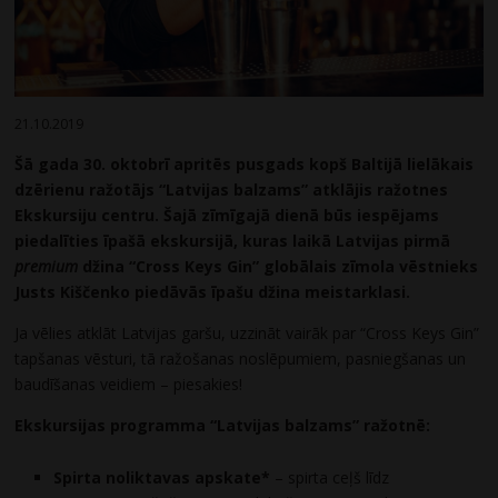
21.10.2019
Šā gada 30. oktobrī apritēs pusgads kopš Baltijā lielākais
dzērienu ražotājs “Latvijas balzams” atklājis ražotnes
Ekskursiju centru. Šajā zīmīgajā dienā būs iespējams
piedalīties īpašā ekskursijā, kuras laikā Latvijas pirmā
premium
džina “Cross Keys Gin” globālais zīmola vēstnieks
Justs Kiščenko piedāvās īpašu džina meistarklasi.
Ja vēlies atklāt Latvijas garšu, uzzināt vairāk par “Cross Keys Gin”
tapšanas vēsturi, tā ražošanas noslēpumiem, pasniegšanas un
baudīšanas veidiem – piesakies!
Ekskursijas programma “Latvijas balzams” ražotnē:
Spirta noliktava
s apskate*
– spirta ceļš līdz