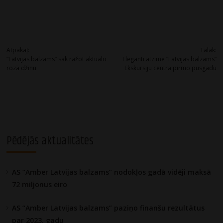
Post
Atpakaļ:
Tālāk:
“Latvijas balzams” sāk ražot aktuālo
Eleganti atzīmē “Latvijas balzams”
navigation
rozā džinu
Ekskursiju centra pirmo pusgadu
Pēdējās aktualitātes
AS “Amber Latvijas balzams” nodokļos gadā vidēji maksā
72 miljonus eiro
AS “Amber Latvijas balzams” paziņo finanšu rezultātus
par 2023. gadu