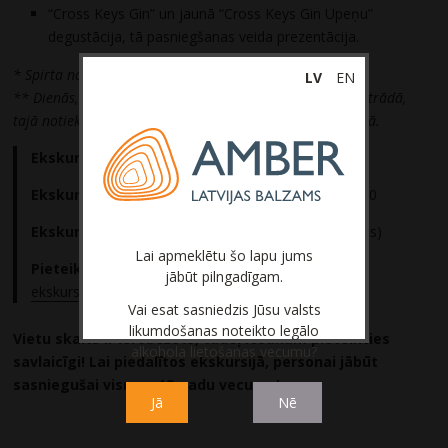
“Cross Keys Gin” un jaunā “Cross Keys Gin Upeņu”
degustācija, tā pasniegšanas veida prezentācija.
* Spirta noliktavas apskate (no ārpuses).
LV
EN
** Dienās, kad Pildītavā ir darba pārtraukumi vai tā nestrādā,
tajā notiekošo procesu būs iespējams vērot video formātā.
Ekskursijas valoda:
latviešu
Ekskursijas laiks:
30.10.2019 no plkst. 17:00 – 19:00
Ekskursijas cena:
19 eiro par personu (PVN iekļauts)
Lai apmeklētu šo lapu jums
Pieteikšanās un sīkāka informācija:
jābūt pilngadīgam.
ekskursijas@amberlb.lv
, 67081300
Vai esat sasniedzis Jūsu valsts
likumdošanas noteikto legālo
Vietu skaits ir ierobežots, tādēļ iesakām pieteikties
alkohola lietošanas vecumu?
savlaicīgi! Lai piedalītos ekskursijā, personai jābūt
sasniegušai vismaz 18 gadu vecumu!
Jā
Nē