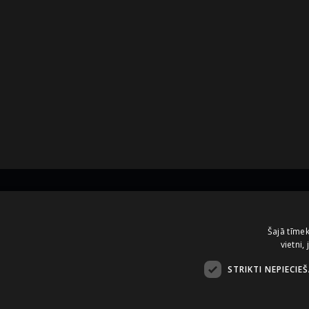
Kontakti
Šajā tīmek
vietni,
A.Čaka 160, LV-1012,
Rīga, Latvija
STRIKTI NEPIECIE
+371 67081213
office.LB@amberbev.com