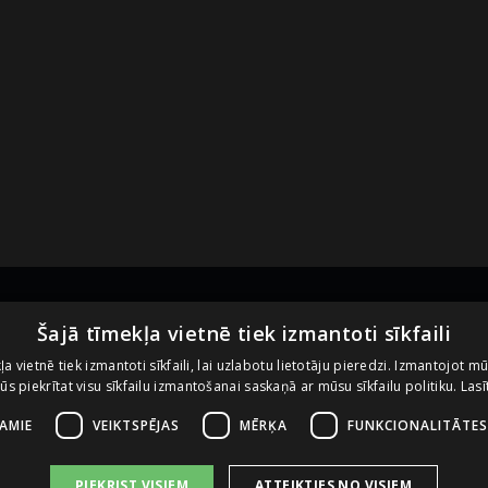
Noderīgas saites
U
Šajā tīmekļa vietnē tiek izmantoti sīkfaili
ļa vietnē tiek izmantoti sīkfaili, lai uzlabotu lietotāju pieredzi. Izmantojot m
 jūs piekrītat visu sīkfailu izmantošanai saskaņā ar mūsu sīkfailu politiku.
Lasī
Vietnes lietošanas noteikumi
Sīkdatņu izmantošanas politika
ŠAMIE
VEIKTSPĒJAS
MĒRĶA
FUNKCIONALITĀTES
PIEKRIST VISIEM
ATTEIKTIES NO VISIEM