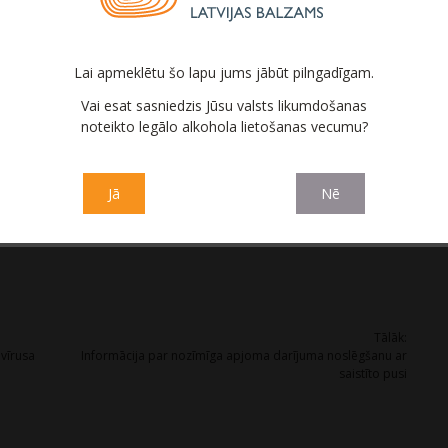
kšsēdētājs Intars Geidāns un valdes locekle Jekaterina Stuģe.
 valdes loceklis Sergejs Ļimarenko, kurš AS “Latvijas balzams”
ā 18 gadus.
Lai apmeklētu šo lapu jums jābūt pilngadīgam.
 no valdes locekļiem nepieder.
Vai esat sasniedzis Jūsu valsts likumdošanas
noteikto legālo alkohola lietošanas vecumu?
Jā
Nē
Tālāk:
avīrusa
Informācija par nozīmīga apjoma darījuma noslēgšanu ar
saistīto pusi