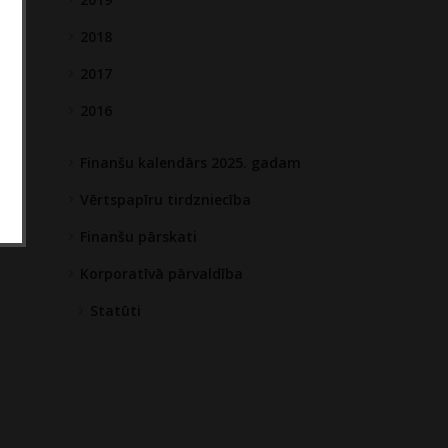
2018
2017
2016
Finanšu kalendārs 2025. gadam
Vērtspapīru tirdzniecība
Finanšu pārskati
Korporatīvā pārvaldība
Statūti