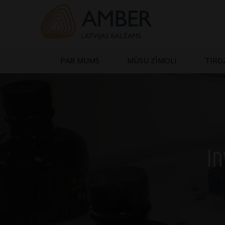
Skip
to
content
PAR MUMS
MŪSU ZĪMOLI
TIRD
In