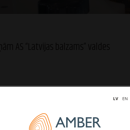
ņām AS “Latvijas balzams” valdes
s” paziņo, ka 2020. gada 9. aprīlī tiek mainīts uzņēmuma
tāja vietnieka amatu atstājot Ronaldam Žarinovam.
LV
EN
dus kā ražošanas direktors ir veidojis un vadījis uzņēmuma
Latvijas balzams” ražotnēs ir veikta virkne uzlabošanas darbu,
jekti, uzlabojot vairākus procesus un darbinieku vidi kopumā.