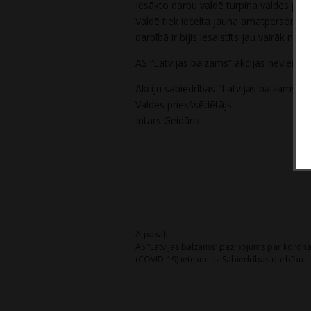
Iesākto darbu valdē turpina valdes prie
Valdē tiek iecelta jauna amatpersona –
darbībā ir bijis iesaistīts jau vairāk nek
AS “Latvijas balzams” akcijas nevienam
Akciju sabiedrības “Latvijas balzams”
Valdes priekšsēdētājs
Intars Geidāns
Post
Atpakaļ:
AS “Latvijas balzams” paziņojums par koron
navigation
(COVID-19) ietekmi uz Sabiedrības darbību