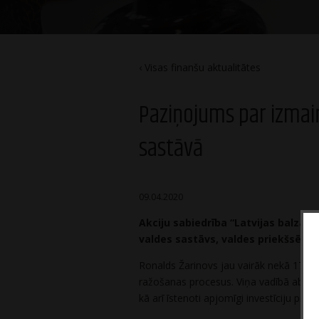
Visas finanšu aktualitātes
Paziņojums par izmai
sastāvā
09.04.2020
Akciju sabiedrība “Latvijas balzam
valdes sastāvs, valdes priekšsēdē
Ronalds Žarinovs jau vairāk nekā 17 ga
ražošanas procesus. Viņa vadībā abās “
kā arī īstenoti apjomīgi investīciju pro