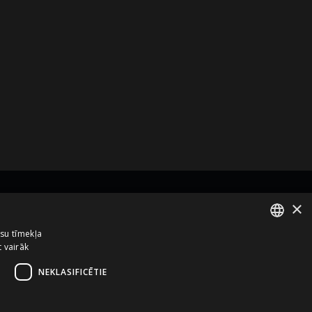
×
zņēmums no
ūsu tīmekļa
t vairāk
ENGLISH
LATVIAN
NEKLASIFICĒTIE