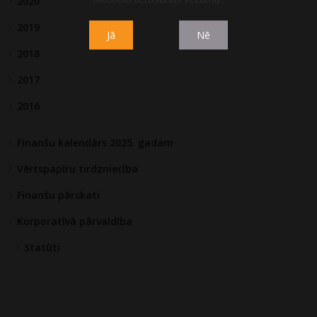
2020
2019
Jā
Nē
2018
2017
2016
Finanšu kalendārs 2025. gadam
Vērtspapīru tirdzniecība
Finanšu pārskati
Korporatīvā pārvaldība
Statūti