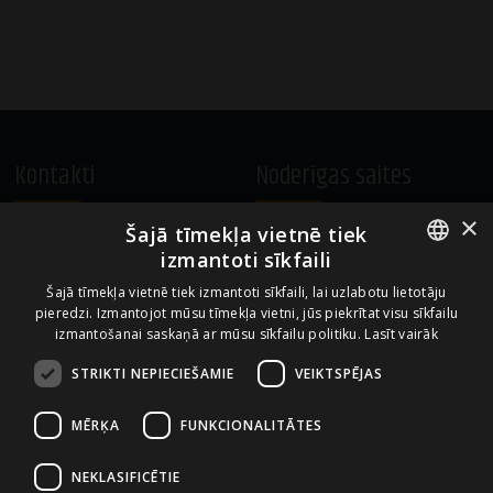
Kontakti
Noderīgas saites
×
Šajā tīmekļa vietnē tiek
A.Čaka 160, LV-1012,
Vietnes lietošanas noteikumi
izmantoti sīkfaili
Rīga, Latvija
Sīkdatņu izmantošanas politika
ENGLISH
+371 67081213
Šajā tīmekļa vietnē tiek izmantoti sīkfaili, lai uzlabotu lietotāju
pieredzi. Izmantojot mūsu tīmekļa vietni, jūs piekrītat visu sīkfailu
office.LB@amberbev.com
LATVIAN
izmantošanai saskaņā ar mūsu sīkfailu politiku.
Lasīt vairāk
STRIKTI NEPIECIEŠAMIE
VEIKTSPĒJAS
Uzņēmums no
MĒRĶA
FUNKCIONALITĀTES
NEKLASIFICĒTIE