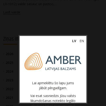
LV-1012) valde sasauc un paziņo,…
Lasīt vairāk
Ziņas investoriem
LV
EN
2026
2025
2024
2023
Lai apmeklētu šo lapu jums
jābūt pilngadīgam.
2022
Vai esat sasniedzis Jūsu valsts
2021
likumdošanas noteikto legālo
alkohola lietošanas vecumu?