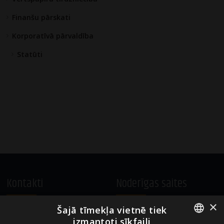
Finanšu pārskati
Korporatīvā pārvaldība
Statūti
Kontakti
Noderīgas saites
×
Šajā tīmekļa vietnē tiek
A.Čaka 160, LV-1012,
Vietnes lietošanas noteikumi
izmantoti sīkfaili
Rīga, Latvija
Sīkdatņu izmantošanas politika