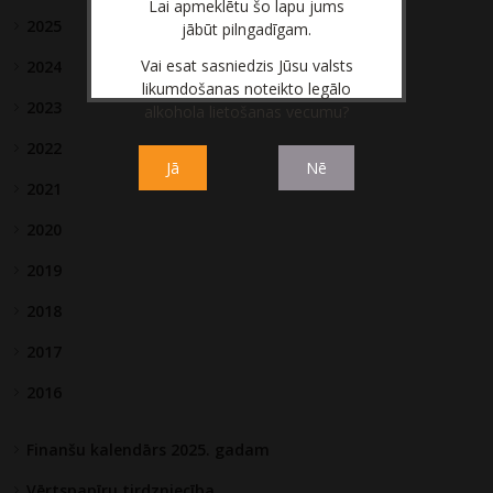
Lai apmeklētu šo lapu jums
2025
jābūt pilngadīgam.
Vai esat sasniedzis Jūsu valsts
2024
likumdošanas noteikto legālo
2023
alkohola lietošanas vecumu?
2022
Jā
Nē
2021
2020
2019
2018
2017
2016
Finanšu kalendārs 2025. gadam
Vērtspapīru tirdzniecība