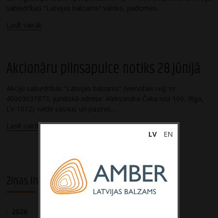
sabiedrības “Latvijas balzams” valdes, padomes…
Lasīt vairāk
Akcionāru pilnsapulce notiks 28.jūnijā
Akciju sabiedrības “Latvijas balzams” (vienotais reģ. nr.
40003031873, juridiskā adrese: Aleksandra Čaka iela 160, Rīga,
LV-1012) valde sasauc un paziņo,…
Lasīt vairāk
LV
EN
Ziņas investoriem
2026