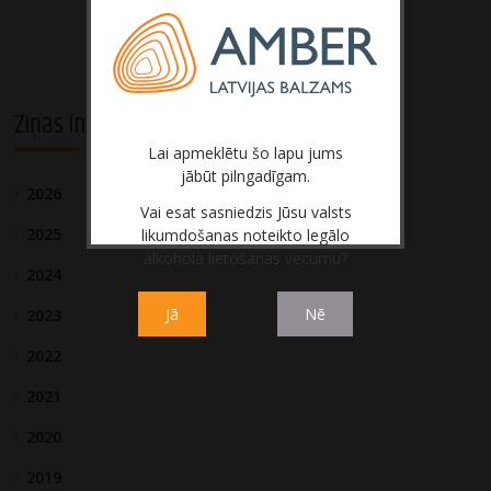
Ziņas investoriem
Lai apmeklētu šo lapu jums
jābūt pilngadīgam.
2026
Vai esat sasniedzis Jūsu valsts
2025
likumdošanas noteikto legālo
alkohola lietošanas vecumu?
2024
Jā
Nē
2023
2022
2021
2020
2019