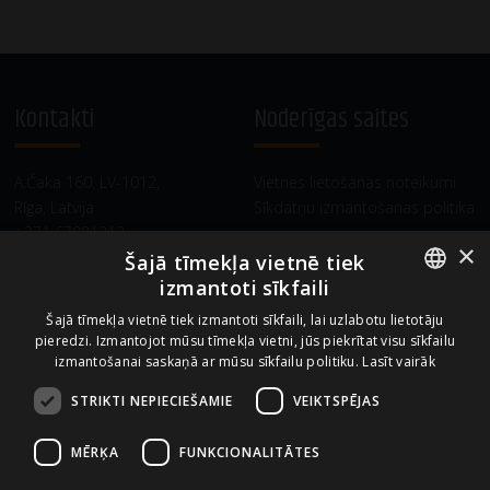
Kontakti
Noderīgas saites
A.Čaka 160, LV-1012,
Vietnes lietošanas noteikumi
Rīga, Latvija
Sīkdatņu izmantošanas politika
+371 67081213
×
office.LB@amberbev.com
Šajā tīmekļa vietnē tiek
izmantoti sīkfaili
ENGLISH
Šajā tīmekļa vietnē tiek izmantoti sīkfaili, lai uzlabotu lietotāju
Uzņēmums no
pieredzi. Izmantojot mūsu tīmekļa vietni, jūs piekrītat visu sīkfailu
LATVIAN
izmantošanai saskaņā ar mūsu sīkfailu politiku.
Lasīt vairāk
STRIKTI NEPIECIEŠAMIE
VEIKTSPĒJAS
MĒRĶA
FUNKCIONALITĀTES