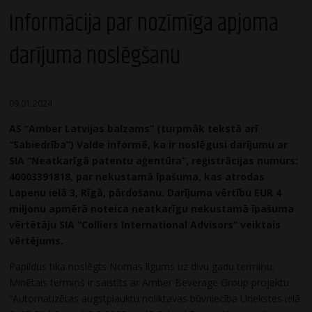
Informācija par nozīmīga apjoma
darījuma noslēgšanu
09.01.2024
AS “Amber Latvijas balzams” (turpmāk tekstā arī
“Sabiedrība”) Valde informē, ka ir noslēgusi darījumu ar
SIA “Neatkarīgā patentu aģentūra”, reģistrācijas numurs:
40003391818, par nekustamā īpašuma, kas atrodas
Lapeņu ielā 3, Rīgā, pārdošanu. Darījuma vērtību EUR 4
miljonu apmērā noteica neatkarīgu nekustamā īpašuma
vērtētāju SIA “Colliers International Advisors” veiktais
vērtējums.
Papildus tika noslēgts Nomas līgums uz divu gadu termiņu.
Minētais termiņš ir saistīts ar Amber Beverage Group projektu
“Automatizētas augstplauktu noliktavas būvniecība Uriekstes ielā