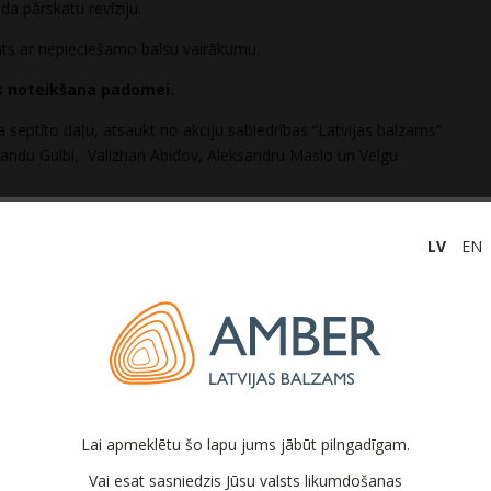
da pārskatu revīziju.
mts ar nepieciešamo balsu vairākumu.
s noteikšana padomei.
septīto daļu, atsaukt no akciju sabiedrības “Latvijas balzams”
andu Gulbi, Valizhan Abidov, Aleksandru Maslo un Velgu
mts ar nepieciešamo balsu vairākumu.
LV
EN
s balzams” padomes locekļa amatā uz 5 (pieciem) gadiem,
mu 2020. gada 7. jūlijā:
Lai apmeklētu šo lapu jums jābūt pilngadīgam.
Vai esat sasniedzis Jūsu valsts likumdošanas