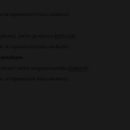
mts ar nepieciešamo balsu vairākumu.
s balzams” statūtu grozījumus (
pielikumā
).
mts ar nepieciešamo balsu vairākumu.
tiprināšana.
 balzams” valdes atalgojuma politiku (
pielikumā
).
mts ar nepieciešamo balsu vairākumu.