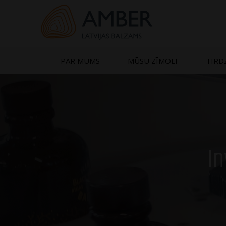
Skip
to
content
PAR MUMS
MŪSU ZĪMOLI
TIRD
In