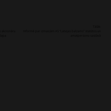
Tālāk:
ās akcionāru
Informē par izmaiņām AS “Latvijas balzams” statūtos un
dlapa
amatpersonu sastāvā