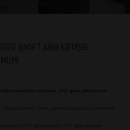
020. gada 7. jūlija kārtējās
LĒMUMI
ērināta revidenta atzinums, 2019. gada pārskata un
.
as “Latvijas balzams” valdes, padomes ziņojumus un zvērināta
ijas balzams” 2019. gada pārskatu, 2019. gada atkarības