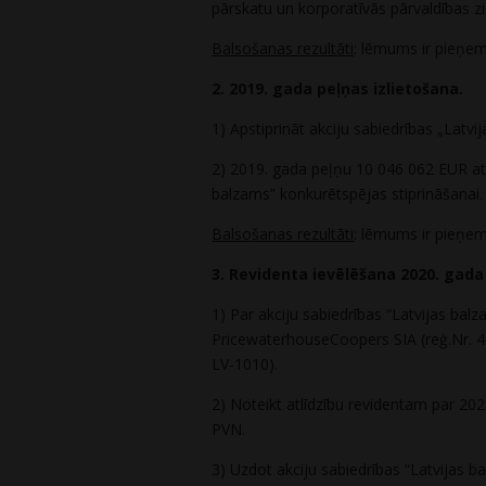
pārskatu un korporatīvās pārvaldības 
Balsošanas rezultāti
: lēmums ir pieņe
2. 2019. gada peļņas izlietošana.
1) Apstiprināt akciju sabiedrības „Lat
2) 2019. gada peļņu 10 046 062 EUR ats
balzams” konkurētspējas stiprināšanai.
Balsošanas rezultāti
: lēmums ir pieņe
3. Revidenta ievēlēšana 2020. gada
1) Par akciju sabiedrības “Latvijas balz
PricewaterhouseCoopers SIA (reģ.Nr. 40
LV-1010).
2) Noteikt atlīdzību revidentam par 202
PVN.
3) Uzdot akciju sabiedrības “Latvijas b