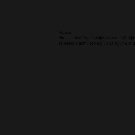
Post
Atpakaļ:
Akciju sabiedrības “Latvijas balzams” kārtēj
navigation
sapulces lēmumu projekti un balsojuma vei