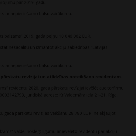
ziņojumu par 2019. gadu.
mts ar nepieciešamo balsu vairākumu.
vijas balzams” 2019. gada peļņu 10 046 062 EUR.
tāt nesadalītu un izmantot akciju sabiedrības “Latvijas
mts ar nepieciešamo balsu vairākumu.
 pārskatu revīzijai un atlīdzības noteikšana revidentam.
ams” revidentu 2020. gada pārskatu revīzijai ievēlēt auditorfirmu
003142793, juridiskā adrese: Kr.Valdemāra iela 21-21, Rīga,
0. gada pārskatu revīzijas veikšanu 28 780 EUR, neiekļaujot
alzams” valdei noslēgt līgumu ar ievēlēto revidentu par akciju