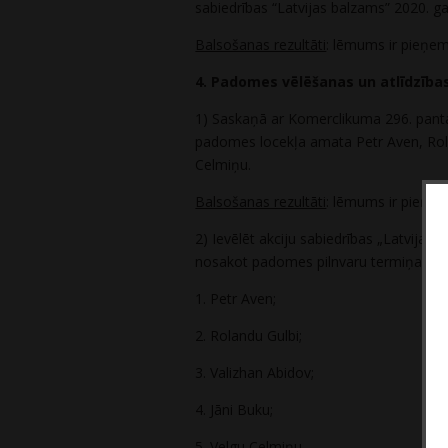
sabiedrības “Latvijas balzams” 2020. ga
Balsošanas rezultāti
: lēmums ir pieņe
4. Padomes vēlēšanas un atlīdzība
1) Saskaņā ar Komerclikuma 296. panta 
padomes locekļa amata Petr Aven, Rol
Celmiņu.
Balsošanas rezultāti
: lēmums ir pieņe
2) Ievēlēt akciju sabiedrības „Latvija
nosakot padomes pilnvaru termiņa sāku
1. Petr Aven;
2. Rolandu Gulbi;
3. Valizhan Abidov;
4. Jāni Buku;
5. Velgu Celmiņu.