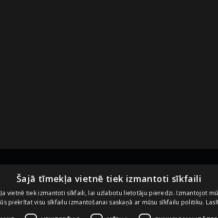
Noderīgas saites
U
Šajā tīmekļa vietnē tiek izmantoti sīkfaili
ļa vietnē tiek izmantoti sīkfaili, lai uzlabotu lietotāju pieredzi. Izmantojot m
 jūs piekrītat visu sīkfailu izmantošanai saskaņā ar mūsu sīkfailu politiku.
Lasī
Vietnes lietošanas noteikumi
Sīkdatņu izmantošanas politika