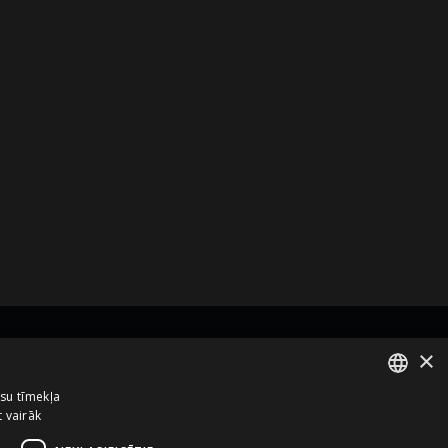
×
zņēmums no
ūsu tīmekļa
t vairāk
ENGLISH