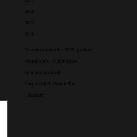
2018
2017
2016
Finanšu kalendārs 2025. gadam
Vērtspapīru tirdzniecība
Finanšu pārskati
Korporatīvā pārvaldība
Statūti