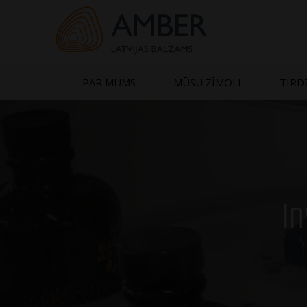
Skip
to
content
PAR MUMS
MŪSU ZĪMOLI
TIRD
In