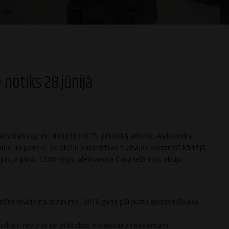
notiks 28.jūnijā
vienotais reģ. nr. 40003031873, juridiskā adrese: Aleksandra
auc un paziņo, ka akciju sabiedrības “Latvijas balzams” kārtējā
ūnijā plkst. 12.00 Rīgā, Aleksandra Čaka ielā 160, akciju
āta revidenta atzinums, 2016.gada pārskatu apstiprināšana.
katu revīzijai un atlīdzības noteikšana revidentam.