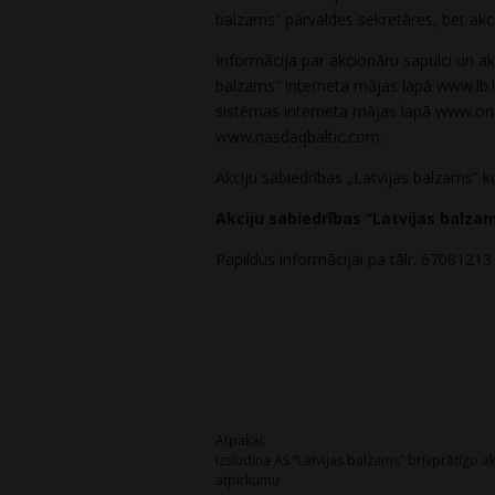
balzams” pārvaldes sekretāres, bet akci
Informācija par akcionāru sapulci un ak
balzams” interneta mājas lapā www.lb.l
sistēmas interneta mājas lapā www.oric
www.nasdaqbaltic.com.
Akciju sabiedrības „Latvijas balzams” ko
Akciju sabiedrības “Latvijas balza
Papildus informācijai pa tālr. 67081213
Post
Atpakaļ:
Izsludina AS “Latvijas balzams” brīvprātīgo ak
navigation
atpirkumu