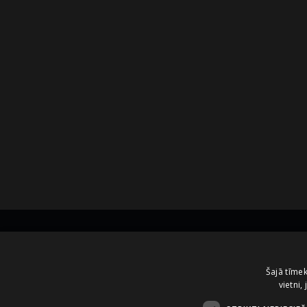
Kontakti
Šajā tīmek
vietni,
A.Čaka 160, LV-1012,
Rīga, Latvija