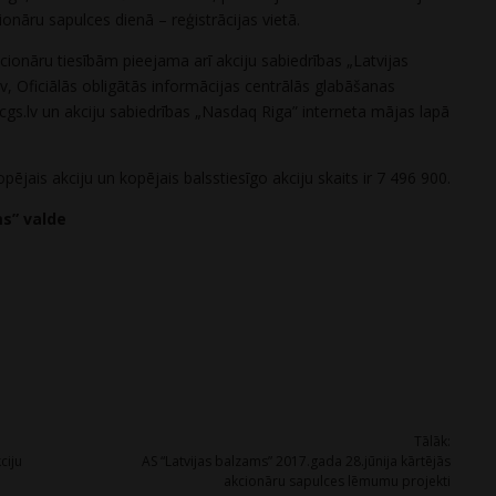
onāru sapulces dienā – reģistrācijas vietā.
cionāru tiesībām pieejama arī akciju sabiedrības „Latvijas
v, Oficiālās obligātās informācijas centrālās glabāšanas
gs.lv un akciju sabiedrības „Nasdaq Riga” interneta mājas lapā
pējais akciju un kopējais balsstiesīgo akciju skaits ir 7 496 900.
ms” valde
Tālāk:
ciju
AS “Latvijas balzams” 2017.gada 28.jūnija kārtējās
akcionāru sapulces lēmumu projekti