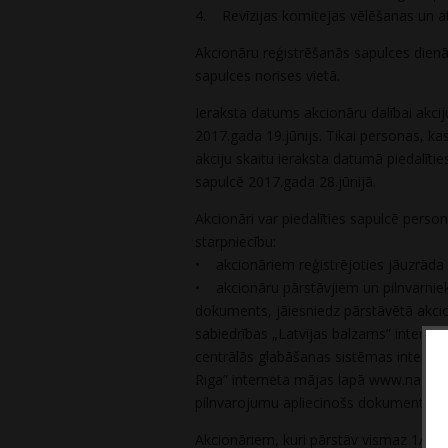
4. Revīzijas komitejas vēlēšanas un atl
Akcionāru reģistrēšanās sapulces dienā 
sapulces norises vietā.
Ieraksta datums akcionāru dalībai akcij
2017.gada 19.jūnijs. Tikai personas, kas
akciju skaitu ieraksta datumā piedalīti
sapulcē 2017.gada 28.jūnijā.
Akcionāri var piedalīties sapulcē person
starpniecību:
• akcionāriem reģistrējoties jāuzrāda 
• akcionāru pārstāvjiem un pilnvarniek
dokuments, jāiesniedz pārstāvētā akcio
sabiedrības „Latvijas balzams” internet
centrālās glabāšanas sistēmas interne
Riga” interneta mājas lapā www.nasdaq
pilnvarojumu apliecinošs dokuments.
Akcionāriem, kuri pārstāv vismaz 1/20 n