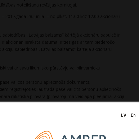
īdzības noteikšana revīzijas komitejai.
– 2017.gada 28.jūnijā – no plkst. 11.00 līdz 12.00 akcionāru
u sabiedrības „Latvijas balzams” kārtējā akcionāru sapulcē ir
 ir akcionāri ieraksta datumā, ir tiesīgas ar tām piederošo
es akciju sabiedrības „Latvijas balzams” kārtējā akcionāru
iski vai ar savu likumisko pārstāvju vai pilnvarnieku
pase vai cits personu apliecinošs dokuments;
iem reģistrējoties jāuzrāda pase vai cits personu apliecinošs
nāra rakstiska pilnvara (pilnvarojuma veidlapa pieejama akciju
a mājas lapā www.lb.lv, Oficiālās obligātās informācijas
ta mājas lapā www.oricgs.lv un akciju sabiedrības „Nasdaq
LV
EN
baltic.com) vai likumiskajiem pārstāvjiem jāuzrāda
o akciju sabiedrības pamatkapitāla, ir tiesības 7 dienu laikā no