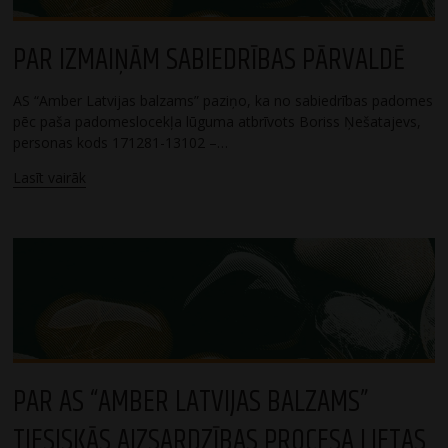
PAR IZMAIŅĀM SABIEDRĪBAS PĀRVALDĒ
AS “Amber Latvijas balzams” paziņo, ka no sabiedrības padomes
pēc paša padomeslocekļa lūguma atbrīvots Boriss Ņešatajevs,
personas kods 171281-13102 –…
Lasīt vairāk
PAR AS “AMBER LATVIJAS BALZAMS”
TIESISKĀS AIZSARDZĪBAS PROCESA LIETAS