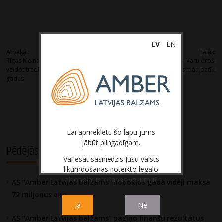
Post
LV
EN
Atpakaļ:
Tālāk:
Rīgas Melnais Balzams® gatavs
Liķiermeistars Jānis Mažis: Varu droši
navigation
veidot tradīcijas arī nākamos 100
apgalvot, ka daru to, kas man patīk!
gadus
Lai apmeklētu šo lapu jums
jābūt pilngadīgam.
Pēdējās aktualitātes
Vai esat sasniedzis Jūsu valsts
likumdošanas noteikto legālo
alkohola lietošanas vecumu?
AS “Amber Latvijas balzams” nodokļos gadā vidēji maksā
72 miljonus eiro
Jā
Nē
AS “Amber Latvijas balzams” paziņo finanšu rezultātus