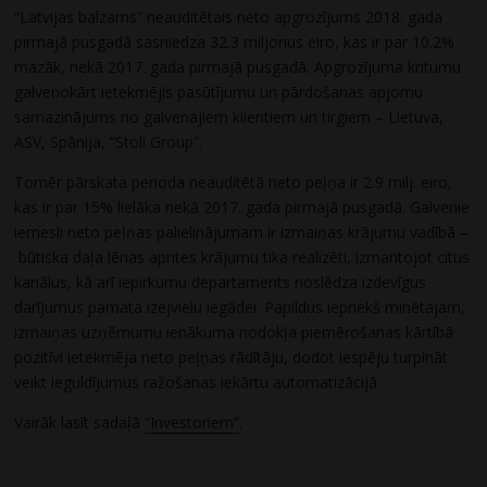
“Latvijas balzams” neauditētais neto apgrozījums 2018. gada
pirmajā pusgadā sasniedza 32.3 miljonus eiro, kas ir par 10.2%
mazāk, nekā 2017. gada pirmajā pusgadā. Apgrozījuma kritumu
galvenokārt ietekmējis pasūtījumu un pārdošanas apjomu
samazinājums no galvenajiem klientiem un tirgiem – Lietuva,
ASV, Spānija, “Stoli Group”.
Tomēr pārskata perioda neauditētā neto peļņa ir 2.9 milj. eiro,
kas ir par 15% lielāka nekā 2017. gada pirmajā pusgadā. Galvenie
iemesli neto peļņas palielinājumam ir izmaiņas krājumu vadībā –
būtiska daļa lēnas aprites krājumu tika realizēti, izmantojot citus
kanālus, kā arī iepirkumu departaments noslēdza izdevīgus
darījumus pamata izejvielu iegādei. Papildus iepriekš minētajam,
izmaiņas uzņēmumu ienākuma nodokļa piemērošanas kārtībā
pozitīvi ietekmēja neto peļņas rādītāju, dodot iespēju turpināt
veikt ieguldījumus ražošanas iekārtu automatizācijā.
Vairāk lasīt sadaļā
“Investoriem”
.