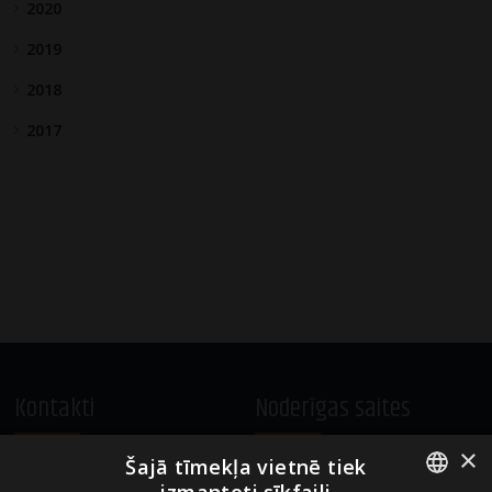
2020
2019
2018
2017
Kontakti
Noderīgas saites
×
Šajā tīmekļa vietnē tiek
A.Čaka 160, LV-1012,
Vietnes lietošanas noteikumi