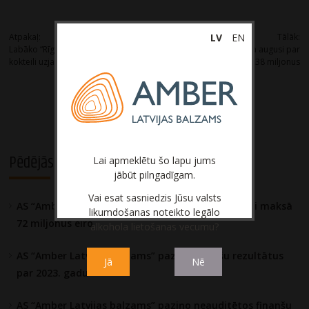
Post
LV
EN
Atpakaļ:
Tālāk:
Labāko “Rīgas Melnā Balzama”
“Latvijas balzams” peļņa augusi par
navigation
kokteili uzjauc bārmenis no Kipras
9%, sasniedzot 9,38 miljonus
Pēdējās aktualitātes
Lai apmeklētu šo lapu jums
jābūt pilngadīgam.
Vai esat sasniedzis Jūsu valsts
AS “Amber Latvijas balzams” nodokļos gadā vidēji maksā
likumdošanas noteikto legālo
72 miljonus eiro
alkohola lietošanas vecumu?
AS “Amber Latvijas balzams” paziņo finanšu rezultātus
Jā
Nē
par 2023. gadu
AS “Amber Latvijas balzams” paziņo neauditētos finanšu