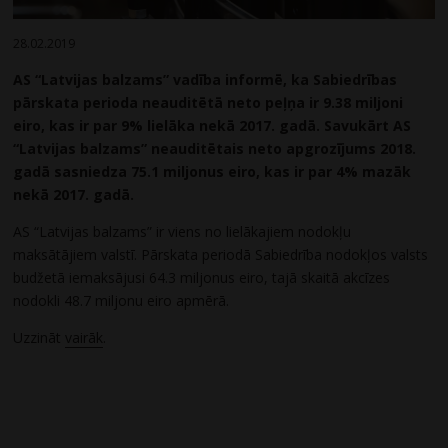
28.02.2019
AS “Latvijas balzams” vadība informē, ka Sabiedrības
pārskata perioda neauditētā neto peļņa ir 9.38 miljoni
eiro, kas ir par 9% lielāka nekā 2017. gadā. Savukārt AS
“Latvijas balzams” neauditētais neto apgrozījums 2018.
gadā sasniedza 75.1 miljonus eiro, kas ir par 4% mazāk
nekā 2017. gadā.
AS “Latvijas balzams” ir viens no lielākajiem nodokļu
maksātājiem valstī. Pārskata periodā Sabiedrība nodokļos valsts
budžetā iemaksājusi 64.3 miljonus eiro, tajā skaitā akcīzes
nodokli 48.7 miljonu eiro apmērā.
Uzzināt
vairāk
.