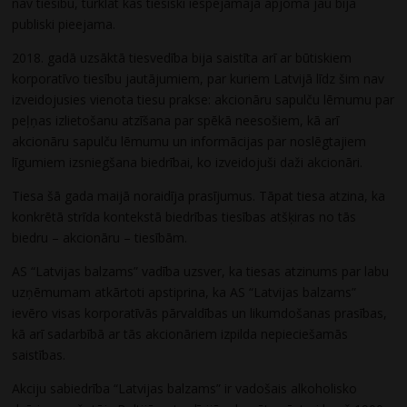
nav tiesību, turklāt kas tiesiski iespējamajā apjomā jau bija
publiski pieejama.
2018. gadā uzsāktā tiesvedība bija saistīta arī ar būtiskiem
korporatīvo tiesību jautājumiem, par kuriem Latvijā līdz šim nav
izveidojusies vienota tiesu prakse: akcionāru sapulču lēmumu par
peļņas izlietošanu atzīšana par spēkā neesošiem, kā arī
akcionāru sapulču lēmumu un informācijas par noslēgtajiem
līgumiem izsniegšana biedrībai, ko izveidojuši daži akcionāri.
Tiesa šā gada maijā noraidīja prasījumus. Tāpat tiesa atzina, ka
konkrētā strīda kontekstā biedrības tiesības atšķiras no tās
biedru – akcionāru – tiesībām.
AS “Latvijas balzams” vadība uzsver, ka tiesas atzinums par labu
uzņēmumam atkārtoti apstiprina, ka AS “Latvijas balzams”
ievēro visas korporatīvās pārvaldības un likumdošanas prasības,
kā arī sadarbībā ar tās akcionāriem izpilda nepieciešamās
saistības.
Akciju sabiedrība “Latvijas balzams” ir vadošais alkoholisko