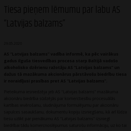
Tiesa pieņem lēmumu par labu AS
“Latvijas balzams”
29.05.2020
AS “Latvijas balzams” vadība informē, ka pēc
vairākus
gadus ilguša tiesvedības procesa starp Baltijā vadošo
alkoholisko dzērienu ražotāju AS “Latvijas balzams” un
dažus tā mazākuma akcionārus pārstāvošu biedrību tiesa
ir noraidījusi prasības pret AS “Latvijas balzams”.
Pieteikuma iesniedzēja jeb AS “Latvijas balzams” mazākuma
akcionāru biedrība sūdzējās par komerctiesību procesuālās
kartības ievērošanu, sludinājuma formulējumu par akcionāru
sapulces sasaukšanu, dokumentu kopiju izsniegšanu, kā arī lūdza
tiesu uzlikt par pienākumu AS “Latvijas balzams” izsniegt
biedrībai tādu komercnoslēpumus saturošu informāciju, uz ko tai