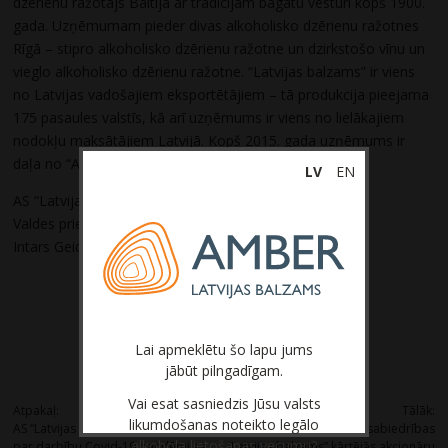
dzērienu ražotājs Baltijā ar tradīcijām bagātu vēsturi kopš 1900.
gada. Uzņēmumam pieder divas alkoholisko dzērienu ražotnes
Rīgā – stipro alkoholisko dzērienu ražotne un dzirkstošo vīnu un
vieglo alkoholisko dzērienu ražotne. “Latvijas balzams” ir viens
no Latvijas vadošajiem eksportētājiem – tā produkcija pieejama
175 pasaules valstīs, kā arī uzņēmums ir viens no lielākajiem
nodokļu maksātājiem Latvijā. Kopš 2015. gada uzņēmums ir
daļa no “Amber Beverage Group”.
LV
EN
AS “Latvijas balzams”
Valdes priekšsēdētājs
Intars Geidāns
Lai apmeklētu šo lapu jums
jābūt pilngadīgam.
Post
Vai esat sasniedzis Jūsu valsts
Atpakaļ:
Tālāk:
likumdošanas noteikto legālo
AS “Latvijas balzams” paziņojums
Paziņojums par akciju sabiedrības
navigation
alkohola lietošanas vecumu?
par darbību Covid-19 pandēmijas
“Latvijas balzams” kārtējās akcionāru