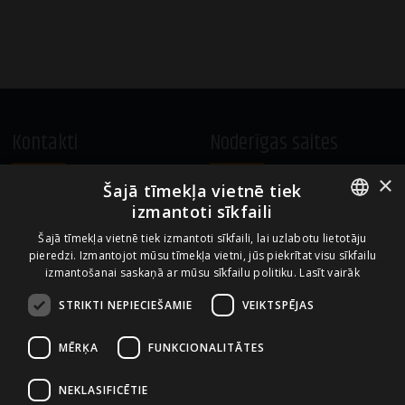
Kontakti
Noderīgas saites
×
Šajā tīmekļa vietnē tiek
A.Čaka 160, LV-1012,
Vietnes lietošanas noteikumi
izmantoti sīkfaili
Rīga, Latvija
Sīkdatņu izmantošanas politika
ENGLISH
+371 67081213
Šajā tīmekļa vietnē tiek izmantoti sīkfaili, lai uzlabotu lietotāju
pieredzi. Izmantojot mūsu tīmekļa vietni, jūs piekrītat visu sīkfailu
office.LB@amberbev.com
LATVIAN
izmantošanai saskaņā ar mūsu sīkfailu politiku.
Lasīt vairāk
STRIKTI NEPIECIEŠAMIE
VEIKTSPĒJAS
Uzņēmums no
MĒRĶA
FUNKCIONALITĀTES
NEKLASIFICĒTIE