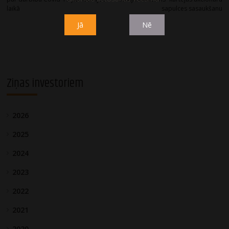
laikā
sapulces sasaukšanu
Jā
Nē
Ziņas investoriem
2026
2025
2024
2023
2022
2021
2020