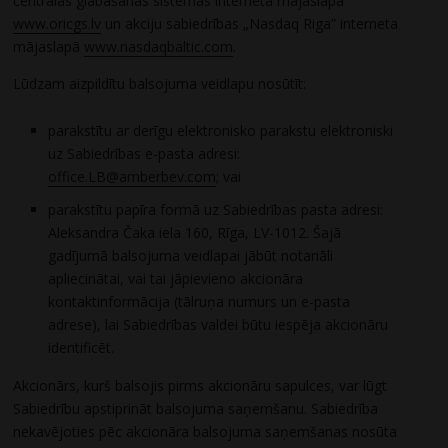
centrālās glabāšanas sistēmas interneta mājaslapā
www.oricgs.lv
un akciju sabiedrības „Nasdaq Riga” interneta
mājaslapā
www.nasdaqbaltic.com
.
Lūdzam aizpildītu balsojuma veidlapu nosūtīt:
parakstītu ar derīgu elektronisko parakstu elektroniski
uz Sabiedrības e-pasta adresi:
office.LB@amberbev.com
; vai
parakstītu papīra formā uz Sabiedrības pasta adresi:
Aleksandra Čaka iela 160, Rīga, LV-1012. Šajā
gadījumā balsojuma veidlapai jābūt notariāli
apliecinātai, vai tai jāpievieno akcionāra
kontaktinformācija (tālruņa numurs un e-pasta
adrese), lai Sabiedrības valdei būtu iespēja akcionāru
identificēt.
Akcionārs, kurš balsojis pirms akcionāru sapulces, var lūgt
Sabiedrību apstiprināt balsojuma saņemšanu. Sabiedrība
nekavējoties pēc akcionāra balsojuma saņemšanas nosūta