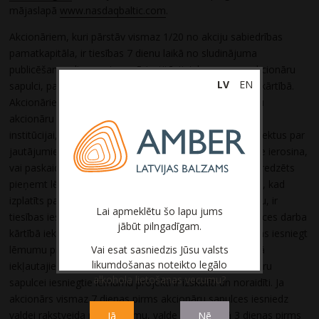
mājaslapā
www.nasdaqbaltic.com
.
Akcionāriem, kuri pārstāv vismaz 1/20 no akciju sabiedrības
pamatkapitāla, ir tiesības 7 dienu laikā no sludinājuma
publicēšanas dienas pieprasīt institūcijai, kas sasauc akcionāru
LV
EN
sapulci, papildus jautājumu iekļaušanu sapulces darba kārtībā.
Akcionāriem, kas ierosina papildu jautājumu iekļaušanu
akcionāru sapulces darba kārtībā, ir pienākums iesniegt
institūcijai, kura akcionāru sapulci sasauc, lēmumu projektus par
jautājumiem, kuru iekļaušanu sapulces darba kārtībā tie ierosina,
vai paskaidrojumu par tiem jautājumiem, kuros nav paredzēts
pieņemt lēmumus. Akcionāriem 7 dienu laikā no dienas, kad
izplatīts paziņojums par akcionāru sapulces sasaukšanu, ir
Lai apmeklētu šo lapu jums
tiesības iesniegt lēmumu projektus par akcionāru sapulces darba
jābūt pilngadīgam.
kārtībā iekļautajiem jautājumiem. Akcionāriem ir tiesības iesniegt
lēmumu projektus par akcionāru sapulces darba kārtībā
Vai esat sasniedzis Jūsu valsts
likumdošanas noteikto legālo
iekļautajiem jautājumiem sapulces laikā, ja visi akcionāru
alkohola lietošanas vecumu?
sapulcei iesniegtie lēmumu projekti ir izskatīti un noraidīti. Ja
akcionārs vismaz 7 dienas pirms akcionāru sapulces iesniedz
valdei rakstveida pieprasījumu, valde ne vēlāk kā 3 dienas pirms
Jā
Nē