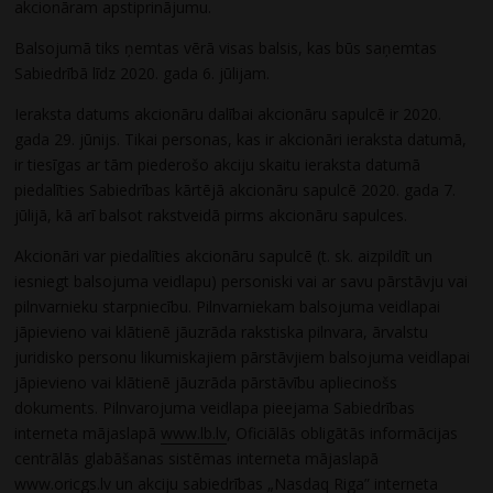
akcionāram apstiprinājumu.
Balsojumā tiks ņemtas vērā visas balsis, kas būs saņemtas
Sabiedrībā līdz 2020. gada 6. jūlijam.
Ieraksta datums akcionāru dalībai akcionāru sapulcē ir 2020.
gada 29. jūnijs. Tikai personas, kas ir akcionāri ieraksta datumā,
ir tiesīgas ar tām piederošo akciju skaitu ieraksta datumā
piedalīties Sabiedrības kārtējā akcionāru sapulcē 2020. gada 7.
jūlijā, kā arī balsot rakstveidā pirms akcionāru sapulces.
Akcionāri var piedalīties akcionāru sapulcē (t. sk. aizpildīt un
iesniegt balsojuma veidlapu) personiski vai ar savu pārstāvju vai
pilnvarnieku starpniecību. Pilnvarniekam balsojuma veidlapai
jāpievieno vai klātienē jāuzrāda rakstiska pilnvara, ārvalstu
juridisko personu likumiskajiem pārstāvjiem balsojuma veidlapai
jāpievieno vai klātienē jāuzrāda pārstāvību apliecinošs
dokuments. Pilnvarojuma veidlapa pieejama Sabiedrības
interneta mājaslapā
www.lb.lv
, Oficiālās obligātās informācijas
centrālās glabāšanas sistēmas interneta mājaslapā
www.oricgs.lv
un akciju sabiedrības „Nasdaq Riga” interneta