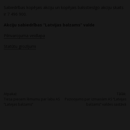
Sabiedrības kopējais akciju un kopējais balsstiesīgo akciju skaits
ir 7 496 900.
Akciju sabiedrības “Latvijas balzams” valde
Pilnvarojuma veidlapa
Statūtu grozījumi
Post
Atpakaļ:
Tālāk:
Tiesa pieņem lēmumu par labu AS
Paziņojums par izmaiņām AS “Latvijas
navigation
“Latvijas balzams”
balzams” valdes sastāvā