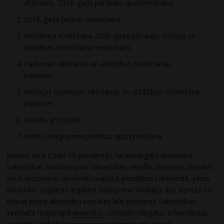
atzinums, 2019. gada pārskatu apstiprināšana;
2019. gada peļņas izlietošana;
Revidenta ievēlēšana 2020. gada pārskatu revīzijai un
atlīdzības noteikšana revidentam;
Padomes vēlēšanas un atlīdzības noteikšanas
padomei;
Revīzijas komitejas vēlēšanas un atlīdzības noteikšana
padomei;
Statūtu grozījumi;
Valdes atalgojuma politikas apstiprināšana.
Ņemot vērā Covid-19 pandēmiju, lai aizsargātu akcionāru,
Sabiedrības darbinieku un sabiedrības veselību kopumā, aicinām
visus akcionārus akcionāru sapulcē piedalīties rakstveidā, pirms
akcionāru sapulces aizpildot balsojuma veidlapu, kas vismaz 14
dienas pirms akcionāru sapulces būs pieejama Sabiedrības
interneta mājaslapā
www.lb.lv
, Oficiālās obligātās informācijas