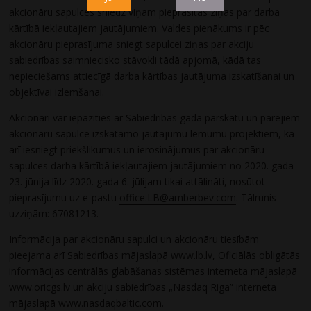
akcionāru sapulces sniedz viņam pieprasītās ziņas par darba
kārtībā iekļautajiem jautājumiem. Valdes pienākums ir pēc
akcionāru pieprasījuma sniegt sapulcei ziņas par akciju
sabiedrības saimniecisko stāvokli tādā apjomā, kādā tas
nepieciešams attiecīgā darba kārtības jautājuma izskatīšanai un
objektīvai izlemšanai.
Akcionāri var iepazīties ar Sabiedrības gada pārskatu un pārējiem
akcionāru sapulcē izskatāmo jautājumu lēmumu projektiem, kā
arī iesniegt priekšlikumus un ierosinājumus par akcionāru
sapulces darba kārtībā iekļautajiem jautājumiem no 2020. gada
23. jūnija līdz 2020. gada 6. jūlijam tikai attālināti, nosūtot
pieprasījumu uz e-pastu
office.LB@amberbev.com
. Tālrunis
uzziņām: 67081213.
Informācija par akcionāru sapulci un akcionāru tiesībām
pieejama arī Sabiedrības mājaslapā
www.lb.lv
, Oficiālās obligātās
informācijas centrālās glabāšanas sistēmas interneta mājaslapā
www.oricgs.lv
un akciju sabiedrības „Nasdaq Riga” interneta
mājaslapā
www.nasdaqbaltic.com
.