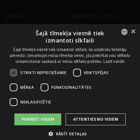
Kontakti
Noderīgas saites
×
Šajā tīmekļa vietnē tiek
A.Čaka 160, LV-1012,
Vietnes lietošanas noteikumi
izmantoti sīkfaili
Rīga, Latvija
Sīkdatņu izmantošanas politika
ENGLISH
+371 67081213
Šajā tīmekļa vietnē tiek izmantoti sīkfaili, lai uzlabotu lietotāju
pieredzi. Izmantojot mūsu tīmekļa vietni, jūs piekrītat visu sīkfailu
office.LB@amberbev.com
LATVIAN
izmantošanai saskaņā ar mūsu sīkfailu politiku.
Lasīt vairāk
STRIKTI NEPIECIEŠAMIE
VEIKTSPĒJAS
Uzņēmums no
MĒRĶA
FUNKCIONALITĀTES
NEKLASIFICĒTIE
PIEKRIST VISIEM
ATTEIKTIES NO VISIEM
RĀDĪT DETAĻAS
2026 AS AMBER LATVIJAS BALZAMS