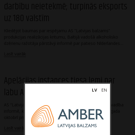
darbību neietekmē; turpinās eksports
uz 180 valstīm
Kliedējot baumas par iespējamu AS “Latvijas balzams”
produkcijas realizācijas kritumu, Baltijā vadošā alkoholisko
dzērienu ražotāja pārstāvji informē par patieso Nīderlandes…
Lasīt vairāk
Apelācijas instances tiesa lemj par
labu AS “Latvijas balzams”
LV
EN
AS “Latvijas balzams” (turpmāk tekstā arī “Sabiedrība”) vadība
informē, ka apelācijas instances tiesa ir skatījusi 2018. gada
oktobrī privātpersonu iesniegto…
Lasīt vairāk