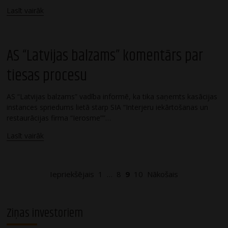
Lasīt vairāk
AS “Latvijas balzams” komentārs par
tiesas procesu
AS “Latvijas balzams” vadība informē, ka tika saņemts kasācijas
instances spriedums lietā starp SIA “Interjeru iekārtošanas un
restaurācijas firma “Ierosme””…
Lasīt vairāk
Posts
Iepriekšējais
1
…
8
9
10
Nākošais
navigation
Ziņas investoriem