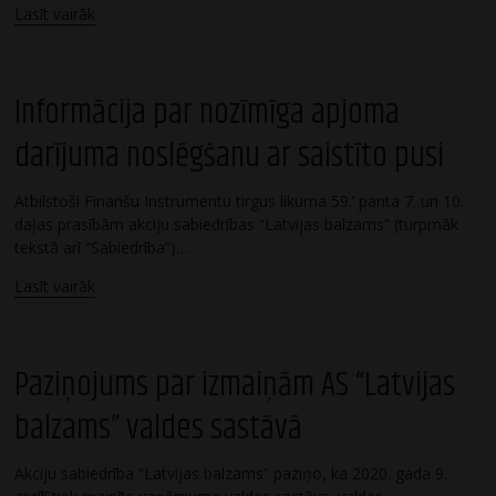
Lasīt vairāk
Informācija par nozīmīga apjoma
darījuma noslēgšanu ar saistīto pusi
Atbilstoši Finanšu Instrumentu tirgus likuma 59.’ panta 7. un 10.
daļas prasībām akciju sabiedrības “Latvijas balzams” (turpmāk
tekstā arī “Sabiedrība”)…
Lasīt vairāk
Paziņojums par izmaiņām AS “Latvijas
balzams” valdes sastāvā
Akciju sabiedrība “Latvijas balzams” paziņo, ka 2020. gada 9.