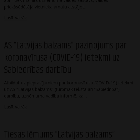
aprīlī tiek mainīts uzņēmuma valdes sastāvs, valdes
priekšsēdētāja vietnieka amatu atstājot…
Lasīt vairāk
AS “Latvijas balzams” paziņojums par
koronavīrusa (COVID-19) ietekmi uz
Sabiedrības darbību
Atbildot uz pieprasījumiem par koronavīrusa (COVID-19) ietekmi
uz AS “Latvijas balzams” (turpmāk tekstā arī “Sabiedrība”)
darbību, uzņēmuma vadība informē, ka…
Lasīt vairāk
Tiesas lēmums “Latvijas balzams”