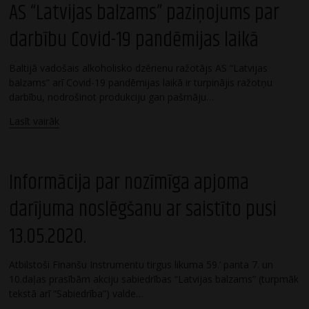
AS “Latvijas balzams” paziņojums par
darbību Covid-19 pandēmijas laikā
Baltijā vadošais alkoholisko dzērienu ražotājs AS “Latvijas
balzams” arī Covid-19 pandēmijas laikā ir turpinājis ražotņu
darbību, nodrošinot produkciju gan pašmāju…
Lasīt vairāk
Informācija par nozīmīga apjoma
darījuma noslēgšanu ar saistīto pusi
13.05.2020.
Atbilstoši Finanšu Instrumentu tirgus likuma 59.’ panta 7. un
10.daļas prasībām akciju sabiedrības “Latvijas balzams” (turpmāk
tekstā arī “Sabiedrība”) valde…