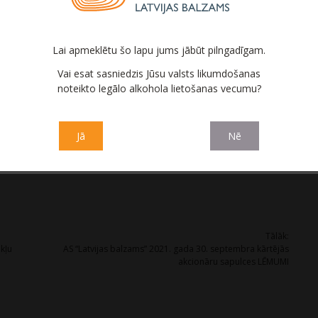
mazinot kredītrisku.
tekmēs arī AS “Latvijas balzams” akcionārus, kas minētajā
 pusēm. Par darījumu ir saņemts pozitīvs Revīzijas komitejas
Lai apmeklētu šo lapu jums jābūt pilngadīgam.
Vai esat sasniedzis Jūsu valsts likumdošanas
noteikto legālo alkohola lietošanas vecumu?
Jā
Nē
Tālāk:
kļu
AS “Latvijas balzams” 2021. gada 30. septembra kārtējās
akcionāru sapulces LĒMUMI