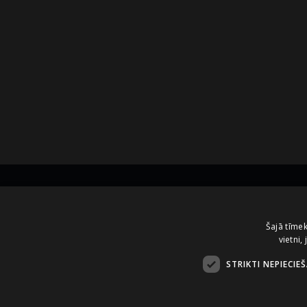
Kontakti
Šajā tīmek
vietni,
A.Čaka 160, LV-1012,
Rīga, Latvija
STRIKTI NEPIECIE
+371 67081213
office.LB@amberbev.com