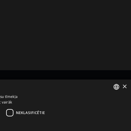
×
zņēmums no
ūsu tīmekļa
t vairāk
ENGLISH
LATVIAN
NEKLASIFICĒTIE