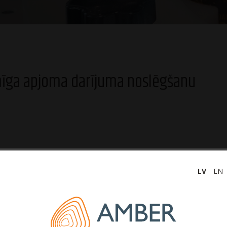
mīga apjoma darījuma noslēgšanu
1
9.
panta 7. un 10. daļas prasībām, akciju sabiedrības “Latvijas
ba”) Valde informē, ka ir noslēgusi nozīmīga apjoma darījumu
LV
EN
135 720,91 apmērā vienā grupā ar Sabiedrību ietilpstošam
g S.à r.l. Prasījuma tiesības nodotas par iepriekš izziņotā
u Rīgā, Daugavgrīvas ielā 7, Raņķa dambī 28 un
 uz Sabiedrības komercdarbību ir vērtējama pozitīvi,