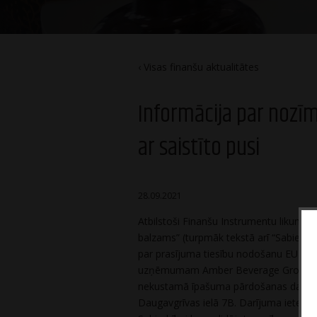
Visas finanšu aktualitātes
Informācija par nozī
ar saistīto pusi
28.09.2021
Atbilstoši Finanšu Instrumentu likuma 5
balzams” (turpmāk tekstā arī “Sabiedrī
par prasījuma tiesību nodošanu EUR 2 
uzņēmumam Amber Beverage Group Holdin
nekustamā īpašuma pārdošanas darījum
Daugavgrīvas ielā 7B. Darījuma ietekme