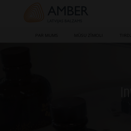
Skip
to
content
PAR MUMS
MŪSU ZĪMOLI
TIRD
In