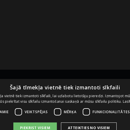
Noderīgas saites
U
Šajā tīmekļa vietnē tiek izmantoti sīkfaili
ļa vietnē tiek izmantoti sīkfaili, lai uzlabotu lietotāju pieredzi. Izmantojot m
 jūs piekrītat visu sīkfailu izmantošanai saskaņā ar mūsu sīkfailu politiku.
Lasī
Vietnes lietošanas noteikumi
Sīkdatņu izmantošanas politika
ŠAMIE
VEIKTSPĒJAS
MĒRĶA
FUNKCIONALITĀTES
PIEKRIST VISIEM
ATTEIKTIES NO VISIEM