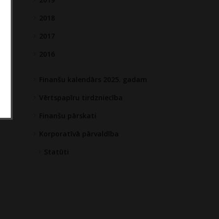
2018
2017
2016
Finanšu kalendārs 2025. gadam
Vērtspapīru tirdzniecība
Finanšu pārskati
Korporatīvā pārvaldība
Statūti