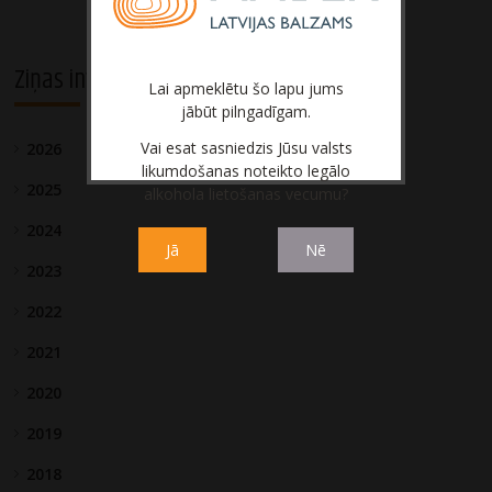
Ziņas investoriem
Lai apmeklētu šo lapu jums
jābūt pilngadīgam.
Vai esat sasniedzis Jūsu valsts
2026
likumdošanas noteikto legālo
2025
alkohola lietošanas vecumu?
2024
Jā
Nē
2023
2022
2021
2020
2019
2018