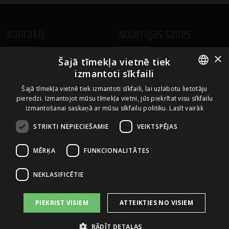
Kontakti
Noderīgas saites
×
Šajā tīmekļa vietnē tiek
A.Čaka 160, LV-1012,
Vietnes lietošanas noteikumi
izmantoti sīkfaili
Rīga, Latvija
Sīkdatņu izmantošanas politika
ENGLISH
+371 67081213
Šajā tīmekļa vietnē tiek izmantoti sīkfaili, lai uzlabotu lietotāju
pieredzi. Izmantojot mūsu tīmekļa vietni, jūs piekrītat visu sīkfailu
office.LB@amberbev.com
LATVIAN
izmantošanai saskaņā ar mūsu sīkfailu politiku.
Lasīt vairāk
STRIKTI NEPIECIEŠAMIE
VEIKTSPĒJAS
Uzņēmums no
MĒRĶA
FUNKCIONALITĀTES
NEKLASIFICĒTIE
PIEKRIST VISIEM
ATTEIKTIES NO VISIEM
RĀDĪT DETAĻAS