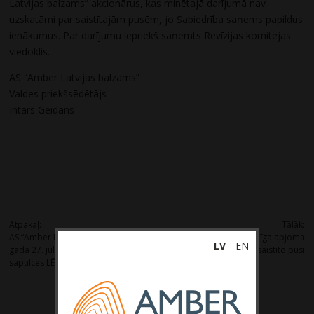
Latvijas balzams” akcionārus, kas minētajā darījumā nav
uzskatāmi par saistītajām pusēm, jo Sabiedrība saņems papildus
ienākumus. Par darījumu iepriekš saņemts Revīzijas komitejas
viedoklis.
AS “Amber Latvijas balzams”
Valdes priekšsēdētājs
Intars Geidāns
Post
Atpakaļ:
Tālāk:
AS “Amber Latvijas balzams” 2023.
Informācija par nozīmīga apjoma
navigation
LV
EN
gada 27. jūlija kārtējās akcionāru
darījuma noslēgšanu ar saistīto pusi
sapulces LĒMUMI