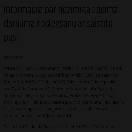
Informācija par nozīmīga apjoma
darījuma noslēgšanu ar saistīto
pusi
07.11.2023
1
Atbilstoši Finanšu Instrumentu tirgus likuma 59.
panta 7. un 10.
daļas prasībām, akciju sabiedrības “Amber Latvijas balzams”
(turpmāk tekstā arī “Sabiedrība”) Valde informē, ka iepriekš
noslēgtā darījuma ar AS “Rietumu Banka” un vienā grupā ar
Sabiedrību ietilpstošu uzņēmumu, Amber Beverage Group
Holding S.à r.l., ietvaros, ir izsniegusi nodrošinājumu Igaunijā 13
miljonu eiro apmērā. Darījuma ietekme uz Sabiedrības
komercdarbību ir vērtējama pozitīvi.
Tiek uzskatīts, ka darījums pozitīvi ietekmēs arī AS “Amber