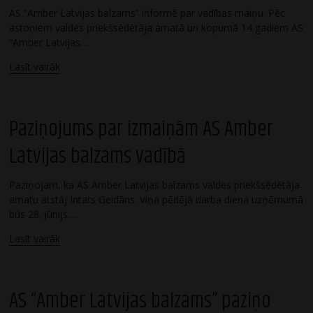
AS “Amber Latvijas balzams” informē par vadības maiņu. Pēc
astoņiem valdes priekšsēdētāja amatā un kopumā 14 gadiem AS
“Amber Latvijas…
Lasīt vairāk
Paziņojums par izmaiņām AS Amber
Latvijas balzams vadībā
Paziņojam, ka AS Amber Latvijas balzams valdes priekšsēdētāja
amatu atstāj Intars Geidāns. Viņa pēdējā darba diena uzņēmumā
būs 28. jūnijs.…
Lasīt vairāk
AS “Amber Latvijas balzams” paziņo