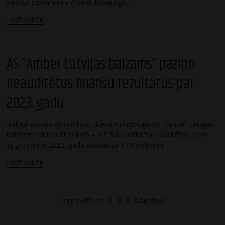
saistītā uzņēmuma Amber Beverage…
Lasīt vairāk
AS “Amber Latvijas balzams” paziņo
neauditētos finanšu rezultātus par
2023. gadu
Baltijā vadošā alkoholisko dzērienu ražotāja AS “Amber Latvijas
balzams” (turpmāk tekstā – arī “Sabiedrība”) neauditētais neto
apgrozījums 2023. gadā sasniedza 97,9 miljonus…
Lasīt vairāk
Posts
Iepriekšējais
1
2
3
Nākošais