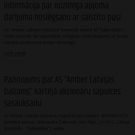
Informācija par nozīmīga apjoma
darījuma noslēgšanu ar saistīto pusi
AS “Amber Latvijas balzams” (turpmāk tekstā arī “Sabiedrība”)
Valde informē, ka Sabiedrības sniegtais nodrošinājums ar Grupu
saistītā uzņēmuma Amber Beverage…
Lasīt vairāk
Paziņojums par AS “Amber Latvijas
balzams” kārtējā akcionāru sapulces
sasaukšanu
AS Amber Latvijas balzams, reģistrācijas numurs: 40003031873,
juridiskā adrese: Aleksandra Čaka iela 160, Rīga, LV-1012, Latvija
(turpmāk – “Sabiedrība”), valde…