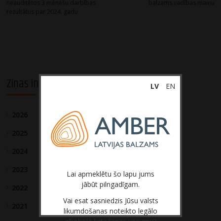
navigation
neauditētos 3 mēnešu darbības
balzams vadības maiņu
rezultātus par 2024. gadu
Ziņas investoriem
LV
EN
2026
2025
2024
2023
Lai apmeklētu šo lapu jums
jābūt pilngadīgam.
2022
Vai esat sasniedzis Jūsu valsts
2021
likumdošanas noteikto legālo