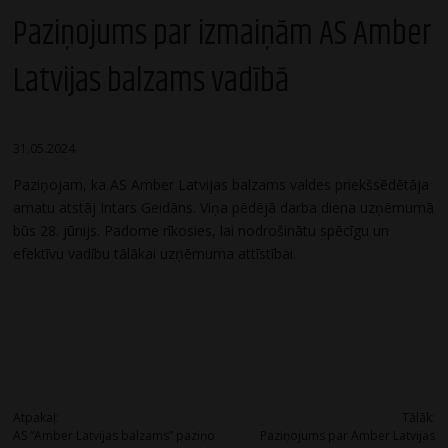
Paziņojums par izmaiņām AS Amber
Latvijas balzams vadībā
31.05.2024
Paziņojam, ka AS Amber Latvijas balzams valdes priekšsēdētāja
amatu atstāj Intars Geidāns. Viņa pēdējā darba diena uzņēmumā
būs 28. jūnijs. Padome rīkosies, lai nodrošinātu spēcīgu un
efektīvu vadību tālākai uzņēmuma attīstībai.
Post
Atpakaļ:
Tālāk:
AS “Amber Latvijas balzams” paziņo
Paziņojums par Amber Latvijas