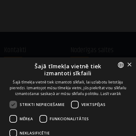
Kontakti
Noderīgas saites
×
Šajā tīmekļa vietnē tiek
A.Čaka 160, LV-1012,
Vietnes lietošanas noteikumi
izmantoti sīkfaili
Rīga, Latvija
Sīkdatņu izmantošanas politika
ENGLISH
+371 67081213
Šajā tīmekļa vietnē tiek izmantoti sīkfaili, lai uzlabotu lietotāju
pieredzi. Izmantojot mūsu tīmekļa vietni, jūs piekrītat visu sīkfailu
office.LB@amberbev.com
LATVIAN
izmantošanai saskaņā ar mūsu sīkfailu politiku.
Lasīt vairāk
STRIKTI NEPIECIEŠAMIE
VEIKTSPĒJAS
Uzņēmums no
MĒRĶA
FUNKCIONALITĀTES
NEKLASIFICĒTIE