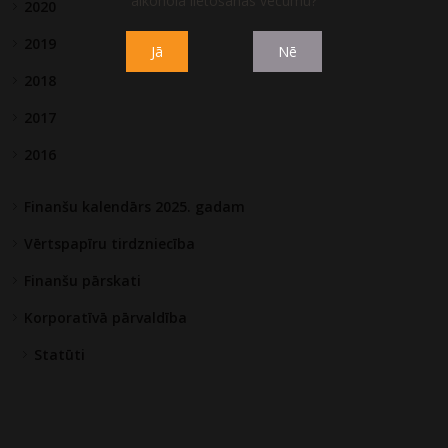
alkohola lietošanas vecumu?
2020
2019
Jā
Nē
2018
2017
2016
Finanšu kalendārs 2025. gadam
Vērtspapīru tirdzniecība
Finanšu pārskati
Korporatīvā pārvaldība
Statūti