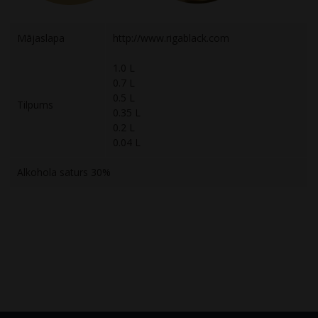
Mājaslapa
http://www.rigablack.com
1.0 L
0.7 L
0.5 L
Tilpums
0.35 L
0.2 L
0.04 L
Alkohola saturs 30%