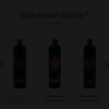
Degvīni
Rīgas Melnais Balzams®
Brendiji un stiprie dzērieni
Rīgas Melnais Balzams®
Džini
Viskiji
‹
›
Liķieri
Dzirkstošie dzērieni
Vīni
Alkoholiskie kokteiļi
Rīgas Melnais
Rīgas Melnais
Rīgas Melnais
Balzams® Upeņu
Balzams® Tropu
Balzams® Ķiršu
Sidri