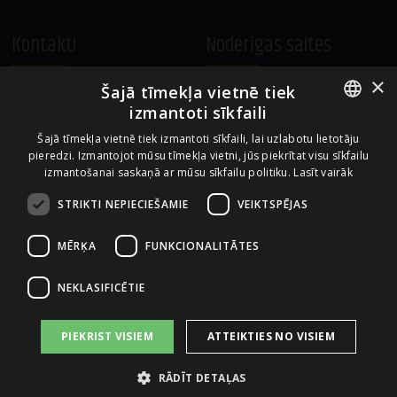
Kontakti
Noderīgas saites
×
Šajā tīmekļa vietnē tiek
A.Čaka 160, LV-1012,
Vietnes lietošanas noteikumi
izmantoti sīkfaili
Rīga, Latvija
Sīkdatņu izmantošanas politika
ENGLISH
+371 67081213
Šajā tīmekļa vietnē tiek izmantoti sīkfaili, lai uzlabotu lietotāju
pieredzi. Izmantojot mūsu tīmekļa vietni, jūs piekrītat visu sīkfailu
office.LB@amberbev.com
LATVIAN
izmantošanai saskaņā ar mūsu sīkfailu politiku.
Lasīt vairāk
STRIKTI NEPIECIEŠAMIE
VEIKTSPĒJAS
Uzņēmums no
MĒRĶA
FUNKCIONALITĀTES
NEKLASIFICĒTIE
PIEKRIST VISIEM
ATTEIKTIES NO VISIEM
RĀDĪT DETAĻAS
2026 AS AMBER LATVIJAS BALZAMS