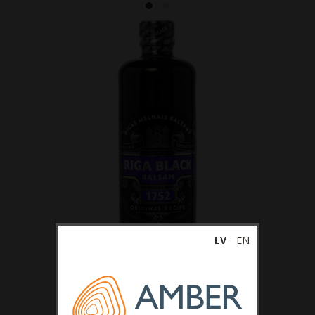
Bezalkoholiskie dzērieni
LV
EN