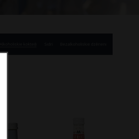
Alkoholiskie kokteiļi
Sidri
Bezalkoholiskie dzērieni