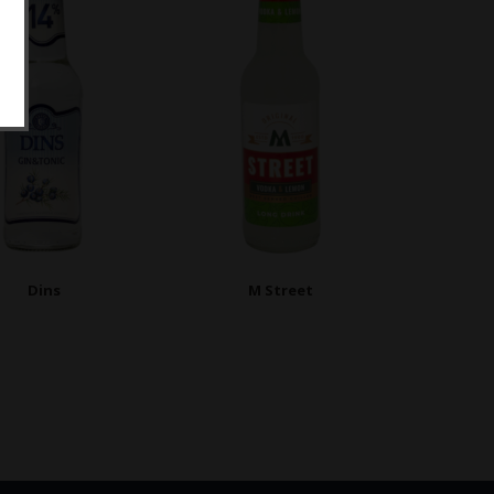
Dins
M Street