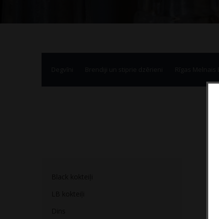
Degvīni
Brendiji un stiprie dzērieni
Rīgas Melnais
Black kokteiļi
LB kokteiļi
Dins