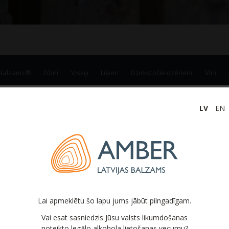
 Balzams®
Džini
Viskiji
Liķieri
Dzirkstošie dzērieni
Vīni
LV
EN
Alkoholiskie kokteiļi
Lai apmeklētu šo lapu jums jābūt pilngadīgam.
Vai esat sasniedzis Jūsu valsts likumdošanas
noteikto legālo alkohola lietošanas vecumu?