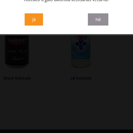
Jā
Nē
Black kokteiļi
LB kokteiļi