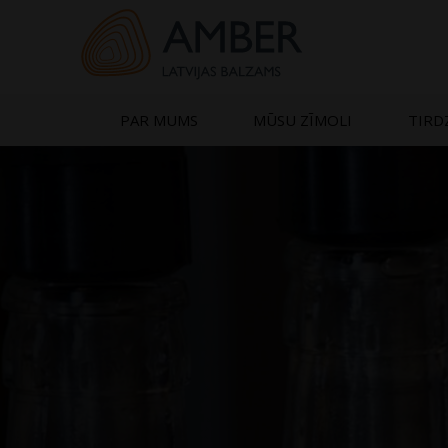
Skip
to
content
PAR MUMS
MŪSU ZĪMOLI
TIRD