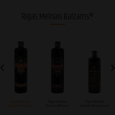
Degvīni
Rīgas Melnais Balzams®
Brendiji un stiprie dzērieni
Rīgas Melnais Balzams®
Džini
Viskiji
‹
›
Liķieri
Dzirkstošie dzērieni
Vīni
Alkoholiskie kokteiļi
Rīgas Melnais
Rīgas Melnais
Rīgas Melnais
Balzams® Tropu
Balzams® Ķiršu
Balzams® Espresso
Sidri