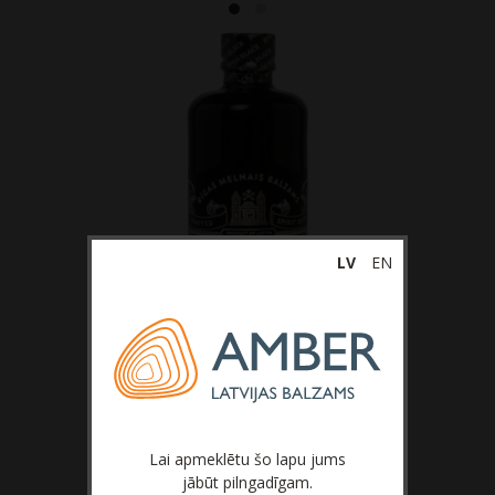
Bezalkoholiskie dzērieni
LV
EN
Lai apmeklētu šo lapu jums
jābūt pilngadīgam.