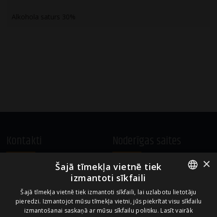
Alkohola saturs 30%
Kontakti
Noderīgas saites
×
Šajā tīmekļa vietnē tiek
A.Čaka 160, LV-1012,
Vietnes lietošanas noteikumi
izmantoti sīkfaili
Rīga, Latvija
Sīkdatņu izmantošanas politika
ENGLISH
+371 67081213
Šajā tīmekļa vietnē tiek izmantoti sīkfaili, lai uzlabotu lietotāju
pieredzi. Izmantojot mūsu tīmekļa vietni, jūs piekrītat visu sīkfailu
office.LB@amberbev.com
LATVIAN
izmantošanai saskaņā ar mūsu sīkfailu politiku.
Lasīt vairāk