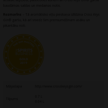
baudāmas saldas un medainas notis.
Rozmarīns
– Tā aromātisko eļļu pieskaņa izlīdzina
Cross Keys
Gin®
garšu, kā arī sniedz šim premiumdžinam asāku un
pikantāku noti.
Mājaslapa
http://www.crosskeysgin.com/
0.7 L
Tilpums
0.04 L