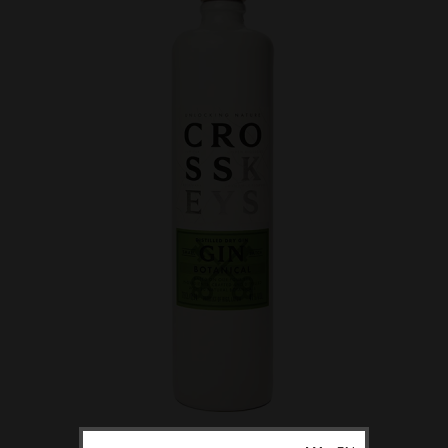
Bezalkoholiskie dzērieni