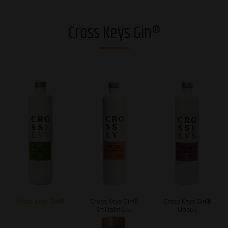
Degvīni
Cross Keys Gin®
Brendiji un stiprie dzērieni
Rīgas Melnais Balzams®
Džini
Viskiji
Liķieri
Dzirkstošie dzērieni
Vīni
Alkoholiskie kokteiļi
Cross Keys Gin®
Cross Keys Gin®
Cross Keys Gin®
Smiltsērkšķu
Upeņu
Sidri