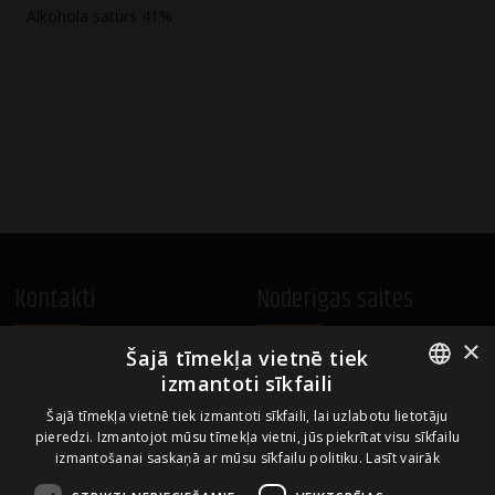
Alkohola saturs 41%
Kontakti
Noderīgas saites
×
Šajā tīmekļa vietnē tiek
A.Čaka 160, LV-1012,
Vietnes lietošanas noteikumi
izmantoti sīkfaili
Rīga, Latvija
Sīkdatņu izmantošanas politika
ENGLISH
+371 67081213
Šajā tīmekļa vietnē tiek izmantoti sīkfaili, lai uzlabotu lietotāju
pieredzi. Izmantojot mūsu tīmekļa vietni, jūs piekrītat visu sīkfailu
office.LB@amberbev.com
LATVIAN
izmantošanai saskaņā ar mūsu sīkfailu politiku.
Lasīt vairāk