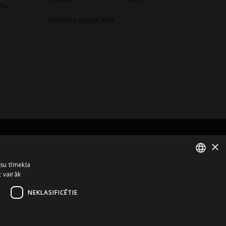
tu.
Alkohola saturs 36%
×
zņēmums no
ūsu tīmekļa
t vairāk
ENGLISH
LATVIAN
NEKLASIFICĒTIE