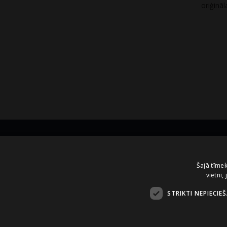
oriģinā
Kontakti
Šajā tīmek
vietni,
A.Čaka 160, LV-1012,
Rīga, Latvija
STRIKTI NEPIECIE
+371 67081213
office.LB@amberbev.com