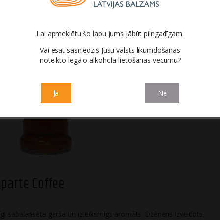
Lai apmeklētu šo lapu jums jābūt pilngadīgam.
Vai esat sasniedzis Jūsu valsts likumdošanas
noteikto legālo alkohola lietošanas vecumu?
Bonaparte
Bonaparte
Jā
Nē
parte Coffee
īgi sabalansēta garša un izteiksmīgs aromāts. Dzēriens izveidots,