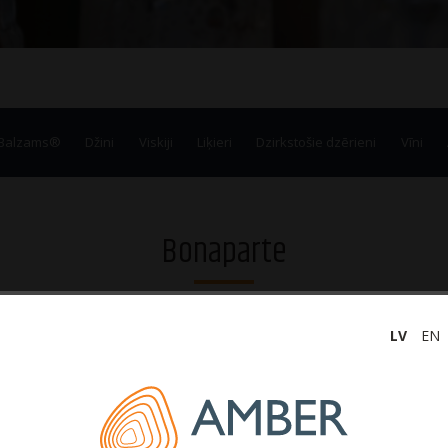
 Balzams®
Džini
Viskiji
Liķieri
Dzirkstošie dzērieni
Vīni
Bonaparte
LV
EN