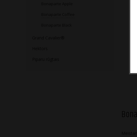
Bonaparte Apple
Bonaparte Coffee
Bonaparte Black
Grand Cavalier®
Hektors
Piparu rūgtais
Bona
Meistar