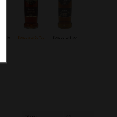
 Apple
Bonaparte Coffee
Bonaparte Black
Tilpums
0.5 L