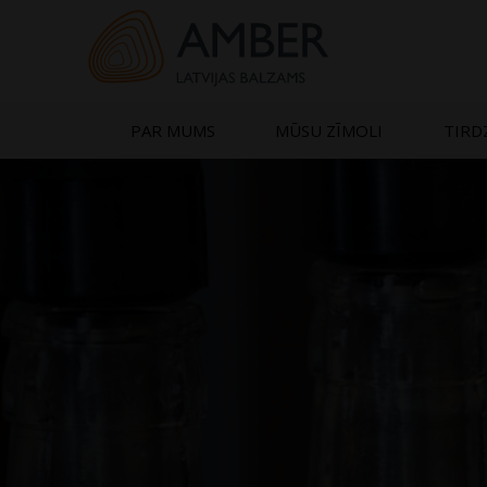
Skip
to
content
PAR MUMS
MŪSU ZĪMOLI
TIRD