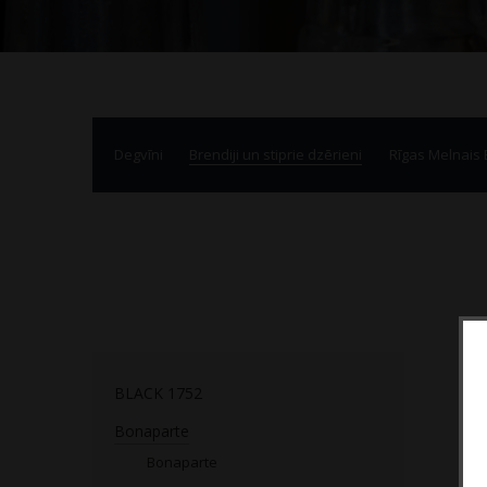
Degvīni
Brendiji un stiprie dzērieni
Rīgas Melnais
BLACK 1752
Bonaparte
Bonaparte