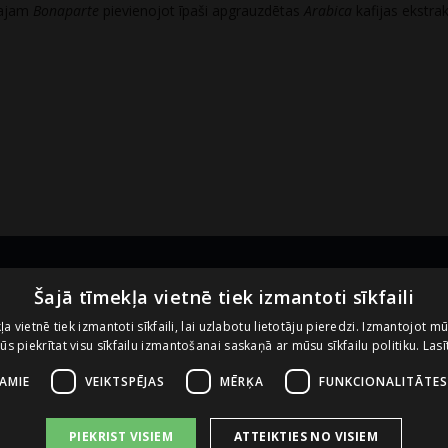
lajam
Bonaparte
pievienojot īpaši apgrauzdētas
Arabica
kafijas ekstrak
Noderīgas saites
U
Šajā tīmekļa vietnē tiek izmantoti sīkfaili
ļa vietnē tiek izmantoti sīkfaili, lai uzlabotu lietotāju pieredzi. Izmantojot m
 jūs piekrītat visu sīkfailu izmantošanai saskaņā ar mūsu sīkfailu politiku.
Lasī
Vietnes lietošanas noteikumi
Sīkdatņu izmantošanas politika
ŠAMIE
VEIKTSPĒJAS
MĒRĶA
FUNKCIONALITĀTES
PIEKRIST VISIEM
ATTEIKTIES NO VISIEM