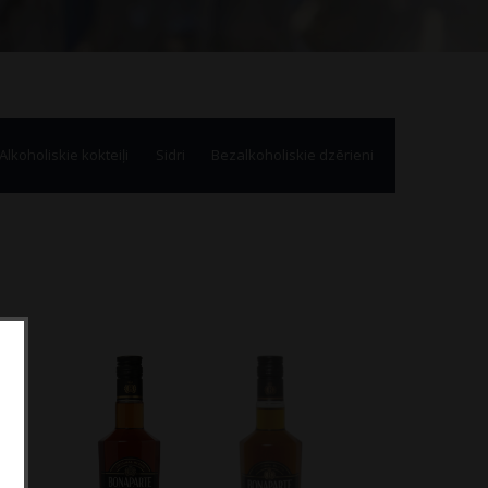
Alkoholiskie kokteiļi
Sidri
Bezalkoholiskie dzērieni