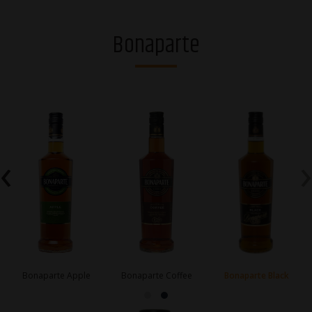
Degvīni
Bonaparte
Brendiji un stiprie dzērieni
Rīgas Melnais Balzams®
Džini
Viskiji
‹
›
Liķieri
Dzirkstošie dzērieni
Vīni
Alkoholiskie kokteiļi
Bonaparte Apple
Bonaparte Coffee
Bonaparte Black
Sidri