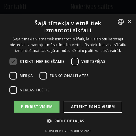
Kontakti
Noderīgas saites
×
Šajā tīmekļa vietnē tiek
A.Čaka 160, LV-1012,
Vietnes lietošanas noteikumi
izmantoti sīkfaili
Rīga, Latvija
Sīkdatņu izmantošanas politika
ENGLISH
+371 67081213
Šajā tīmekļa vietnē tiek izmantoti sīkfaili, lai uzlabotu lietotāju
pieredzi. Izmantojot mūsu tīmekļa vietni, jūs piekrītat visu sīkfailu
office.LB@amberbev.com
LATVIAN
izmantošanai saskaņā ar mūsu sīkfailu politiku.
Lasīt vairāk
STRIKTI NEPIECIEŠAMIE
VEIKTSPĒJAS
Uzņēmums no
MĒRĶA
FUNKCIONALITĀTES
NEKLASIFICĒTIE
PIEKRIST VISIEM
ATTEIKTIES NO VISIEM
RĀDĪT DETAĻAS
2026 AS AMBER LATVIJAS BALZAMS
POWERED BY COOKIESCRIPT