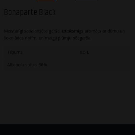
Bonaparte Black
Meistarīgi sabalansēta garša, izteiksmīgs aromāts ar dūmu un
šokolādes notīm, un maiga plūmju pēcgarša.
Tilpums
0.5 L
Alkohola saturs 36%