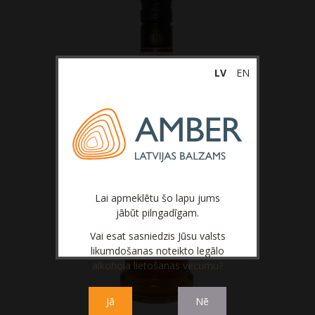
Bezalkoholiskie dzērieni
LV
EN
Lai apmeklētu šo lapu jums
jābūt pilngadīgam.
Vai esat sasniedzis Jūsu valsts
likumdošanas noteikto legālo
alkohola lietošanas vecumu?
Jā
Nē