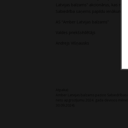
Latvijas balzams” akcionārus, kas minē
Sabiedrība saņems papildu ienākumus. P
AS “Amber Latvijas balzams”
Valdes priekšsēdētājs
Andrejs Višņausks
Post
Atpakaļ:
Amber Latvijas balzams paziņo Sabiedrības
navigation
neto apgrozījumu 2024. gada deviņos mēne
30.09.2024).