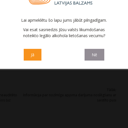
tajā darījumā nav uzskatāmi par saistītajām pusēm, jo
ar darījumu ir saņemts pozitīvs Revīzijas komitejas atzinums.
Lai apmeklētu šo lapu jums jābūt pilngadīgam.
Vai esat sasniedzis Jūsu valsts likumdošanas
noteikto legālo alkohola lietošanas vecumu?
Jā
Nē
Tālāk:
 neauditēto
Informācija par nozīmīga apjoma darījuma noslēgšanu ar
šos (uz
saistīto pusi