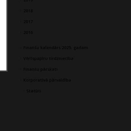
2018
2017
2016
Finanšu kalendārs 2025. gadam
Vērtspapīru tirdzniecība
Finanšu pārskati
Korporatīvā pārvaldība
Statūti