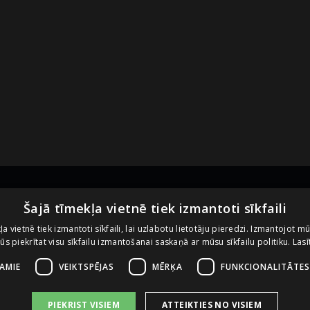
Noderīgas saites
U
Šajā tīmekļa vietnē tiek izmantoti sīkfaili
ļa vietnē tiek izmantoti sīkfaili, lai uzlabotu lietotāju pieredzi. Izmantojot m
 jūs piekrītat visu sīkfailu izmantošanai saskaņā ar mūsu sīkfailu politiku.
Lasī
Vietnes lietošanas noteikumi
Sīkdatņu izmantošanas politika
ŠAMIE
VEIKTSPĒJAS
MĒRĶA
FUNKCIONALITĀTES
PIEKRIST VISIEM
ATTEIKTIES NO VISIEM