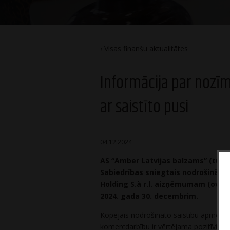
Visas finanšu aktualitātes
Informācija par nozī
ar saistīto pusi
04.12.2024
AS “Amber Latvijas balzams” (turpm
Sabiedrības sniegtais nodrošināj
Holding S.à r.l. aizņēmumam (over
2024. gada 30. decembrim.
Kopējais nodrošināto saistību apmērs i
komercdarbību ir vērtējama pozitīvi. Ti