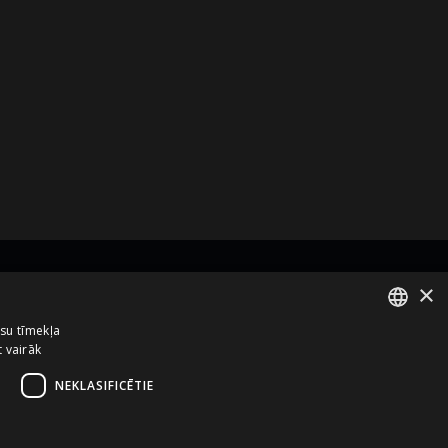
×
zņēmums no
ūsu tīmekļa
t vairāk
ENGLISH
LATVIAN
NEKLASIFICĒTIE