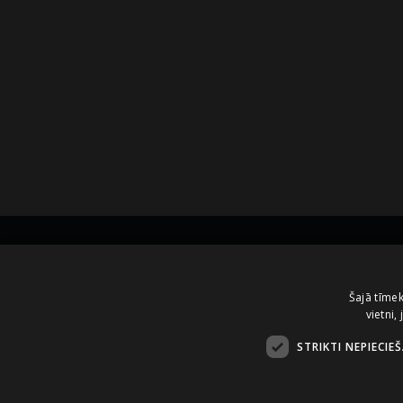
Kontakti
Šajā tīmek
vietni,
A.Čaka 160, LV-1012,
Rīga, Latvija
STRIKTI NEPIECIE
+371 67081213
office.LB@amberbev.com