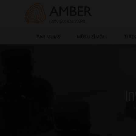
Skip
to
content
PAR MUMS
MŪSU ZĪMOLI
TIRD
In