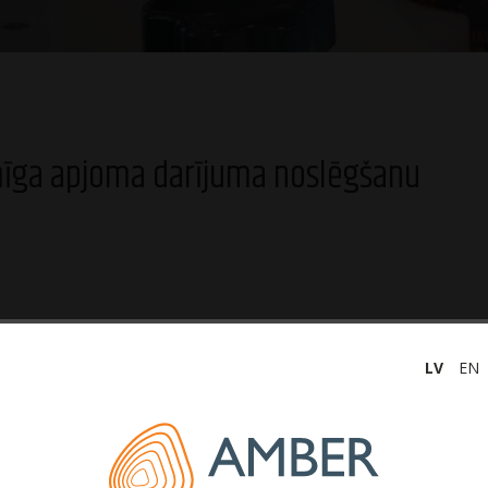
mīga apjoma darījuma noslēgšanu
āk tekstā arī “Sabiedrība”) Valde informē, ka
ums ar Grupu saistītā uzņēmuma Amber Beverage Group
LV
EN
draftam) no AS “Luminor banka” tiek pagarināts līdz
r 22,3 miljoni eiro. Darījuma ietekme uz Sabiedrības
ek uzskatīts, ka darījums pozitīvi ietekmēs arī AS “Amber