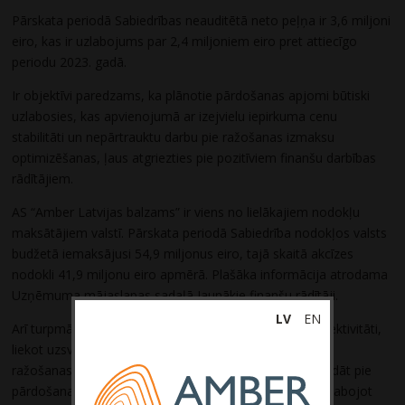
Pārskata periodā Sabiedrības neauditētā neto peļņa ir 3,6 miljoni
eiro, kas ir uzlabojums par 2,4 miljoniem eiro pret attiecīgo
periodu 2023. gadā.
Ir objektīvi paredzams, ka plānotie pārdošanas apjomi būtiski
uzlabosies, kas apvienojumā ar izejvielu iepirkuma cenu
stabilitāti un nepārtrauktu darbu pie ražošanas izmaksu
optimizēšanas, ļaus atgriezties pie pozitīviem finanšu darbības
rādītājiem.
AS “Amber Latvijas balzams” ir viens no lielākajiem nodokļu
maksātājiem valstī. Pārskata periodā Sabiedrība nodokļos valsts
budžetā iemaksājusi 54,9 miljonus eiro, tajā skaitā akcīzes
nodokli 41,9 miljonu eiro apmērā. Plašāka informācija atrodama
Uzņēmuma mājaslapas sadaļā Jaunākie finanšu rādītāji.
LV
EN
Arī turpmāk Sabiedrība turpinās palielināt ražošanas efektivitāti,
liekot uzsvaru uz ražošanas izmaksu samazinājumu un
ražošanas efektivitātes pieaugumu, kā arī turpinās strādāt pie
pārdošanas apjomu un cenu palielinājuma, tādējādi uzlabojot