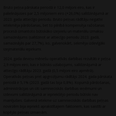
Bruto peļņa pārskata periodā ir 12,0 miljoni eiro, kas ir
palielinājusies par 2,5 miljoniem eiro (+26,0%) salīdzinājumā ar
2023. gada attiecīgo periodu. Bruto peļņas rādītāju negatīvi
ietekmēja pārdošanas, bet to pilnībā kompensēja ražošanas
procesā izmantoto būtiskāko izejvielu un materiālu izmaksu
samazinājums (salīdzinot ar attiecīgo periodu 2023. gadā,
samazinājās par 27,7%), ko, galvenokārt, sekmēja izdevīgāki
izejmateriālu iepirkumi.
2024. gada deviņu mēnešu operatīvās darbības rezultāti ir peļņa
2,9 miljoni eiro, kas ir būtisks uzlabojums, salīdzinājumā ar
attiecīgo rādītāju 2023. gadā (0,5 miljoni eiro apmērā).
Operatīvās peļņas pret apgrozījumu rādītājs 2024. gada pārskata
periodā ir 5,1% (2023. gadā tas bija 0,8%). Kopumā pārdošanas,
administrācijas un citi saimnieciskās darbības ieņēmumi un
izdevumi salīdzinājumā ar iepriekšējo periodu būtiski nav
mainījušies. Galvenā ietekme uz saimnieciskās darbības peļņas
novirzēm bija iepriekš aprakstītajiem faktoriem, kas saistīti ar
kopējās peļņas izmaiņām.