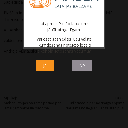
Sabiedrības rentabilitāti.
Plašāka informācija lasāma uzņēmuma mājaslapas sadaļā
“
Finanšu pārskati
“.
Lai apmeklētu šo lapu jums
jābūt pilngadīgam.
AS Amber Latvijas balzams
Vai esat sasniedzis Jūsu valsts
valdes priekšsēdētājs
likumdošanas noteikto legālo
alkohola lietošanas vecumu?
Andrejs Višņausks
Jā
Nē
Post
Atpakaļ:
Tālāk:
Amber Latvijas balzams paziņo par
Informācija par nozīmīga apjoma
navigation
izmaiņām valdē un padomē
darījuma noslēgšanu ar saistīto pusi