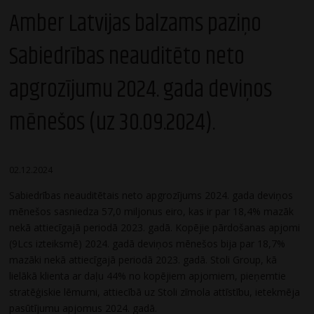
Amber Latvijas balzams paziņo
Sabiedrības neauditēto neto
apgrozījumu 2024. gada deviņos
mēnešos (uz 30.09.2024).
02.12.2024
Sabiedrības neauditētais neto apgrozījums 2024. gada deviņos
mēnešos sasniedza 57,0 miljonus eiro, kas ir par 18,4% mazāk
nekā attiecīgajā periodā 2023. gadā. Kopējie pārdošanas apjomi
(9Lcs izteiksmē) 2024. gadā deviņos mēnešos bija par 18,7%
mazāki nekā attiecīgajā periodā 2023. gadā. Stoli Group, kā
lielākā klienta ar daļu 44% no kopējiem apjomiem, pieņemtie
stratēģiskie lēmumi, attiecībā uz Stoli zīmola attīstību, ietekmēja
pasūtījumu apjomus 2024. gadā.