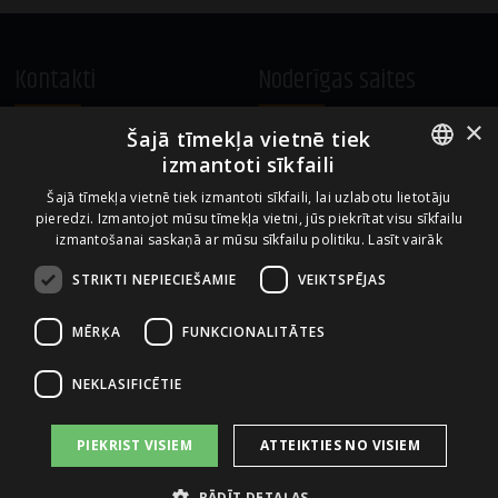
Kontakti
Noderīgas saites
×
Šajā tīmekļa vietnē tiek
A.Čaka 160, LV-1012,
Vietnes lietošanas noteikumi
izmantoti sīkfaili
Rīga, Latvija
Sīkdatņu izmantošanas politika
ENGLISH
+371 67081213
Šajā tīmekļa vietnē tiek izmantoti sīkfaili, lai uzlabotu lietotāju
pieredzi. Izmantojot mūsu tīmekļa vietni, jūs piekrītat visu sīkfailu
office.LB@amberbev.com
LATVIAN
izmantošanai saskaņā ar mūsu sīkfailu politiku.
Lasīt vairāk
STRIKTI NEPIECIEŠAMIE
VEIKTSPĒJAS
Uzņēmums no
MĒRĶA
FUNKCIONALITĀTES
NEKLASIFICĒTIE
PIEKRIST VISIEM
ATTEIKTIES NO VISIEM
RĀDĪT DETAĻAS