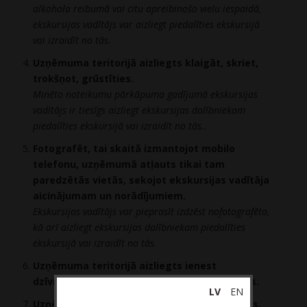
alkohola reibumā vai citu apreibinošo vielu iespaidā,
ekskursijas vadītājs var aizliegt piedalīties ekskursijā
vai izraidīt no tās.
Uzņēmuma teritorijā aizliegts klaigāt, skriet,
trokšņot, grūstīties.
Minēto noteikumu pārkāpuma gadījumā ekskursijas
vadītājs ir tiesīgs aizliegt ekskursijas dalībniekam
piedalīties ekskursijā vai izraidīt no tās..
Fotografēt, tai skaitā izmantojot mobilo
telefonu, uzņēmumā atļauts tikai tam
paredzētās vietās, sekojot ekskursijas vadītāja
aicinājumam un norādījumiem.
Ekskursijas vadītājs var pieprasīt izdzēst nofotografēto,
kā arī aizliegt ekskursijas dalībniekam piedalīties
ekskursijā vai izraidīt no tās.
Uzņēmuma teritorijā aizliegts ienest
dzīvniekus, eksplozīvas, uzliesmojošas vielas.
LV
EN
Uzņēmuma teritorijā aizliegts ienest koferus,