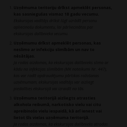
Uzņēmuma teritoriju drīkst apmeklēt personas,
kas sasniegušas vismaz 18 gadu vecumu.
Ekskursijas vadītājs drīkst lūgt uzrādīt personu
apliecinošu dokumentu, lai pārliecinātos par
ekskursijas dalībnieka vecumu.
Uzņēmumu drīkst apmeklēt personas, kas
neslimo ar infekciju slimībām un nav to
nēsātājas.
Ja rodas aizdomas, ka ekskursijas dalībnieks slimo ar
kādu no infekcijas slimībām (MK noteikumi Nr. 447),
kas var radīt apdraudējumu pārtikas ražošanas
uzņēmumam, ekskursijas vadītājs var aizliegt
piedalīties ekskursijā vai izraidīt no tās.
Uzņēmuma teritorijā aizliegts atrasties
alkohola reibumā, narkotisko vielu vai citu
apreibinošo vielu iespaidā, kā arī ienest vai
lietot šīs vielas uzņēmuma teritorijā.
Ja rodas aizdomas, ka ekskursijas dalībnieks atrodas