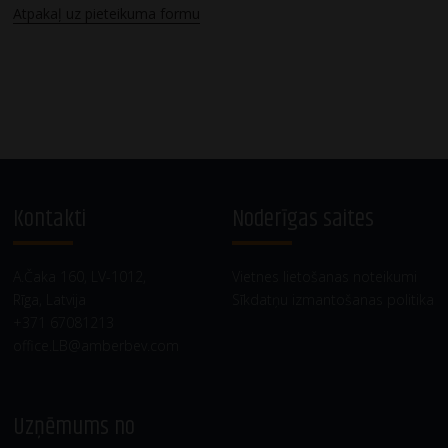
Atpakaļ uz pieteikuma formu
Kontakti
Noderīgas saites
A.Čaka 160, LV-1012,
Vietnes lietošanas noteikumi
Rīga, Latvija
Sīkdatņu izmantošanas politika
+371 67081213
office.LB@amberbev.com
Uzņēmums no