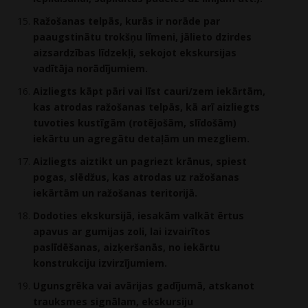
Ražošanas telpās, kurās ir norāde par
paaugstinātu trokšņu līmeni, jālieto dzirdes
aizsardzības līdzekļi, sekojot ekskursijas
vadītāja norādījumiem.
Aizliegts kāpt pāri vai līst cauri/zem iekārtām,
kas atrodas ražošanas telpās, kā arī aizliegts
tuvoties kustīgām (rotējošām, slīdošām)
iekārtu un agregātu detaļām un mezgliem.
Aizliegts aiztikt un pagriezt krānus, spiest
pogas, slēdžus, kas atrodas uz ražošanas
iekārtām un ražošanas teritorijā.
Dodoties ekskursijā, iesakām valkāt ērtus
apavus ar gumijas zoli, lai izvairītos
paslīdēšanas, aizķeršanās, no iekārtu
konstrukciju izvirzījumiem.
Ugunsgrēka vai avārijas gadījumā, atskanot
trauksmes signālam, ekskursiju