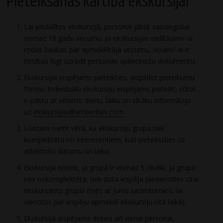
Pieteikšanās kārtība ekskursijai
Lai piedalītos ekskursijā, personai jābūt sasniegušai
vismaz 18 gadu vecumu. Ja ekskursijas vadītājam/-ai
rodas šaubas par apmeklētāja vecumu, viņam/-ai ir
tiesības lūgt uzrādīt personas apliecinošu dokumentu.
Ekskursijai iespējams pieteikties, aizpildot pieteikumu
formu. Individuālu ekskursiju iespējams pieteikt, sūtot
e-pastu ar vēlamo dienu, laiku un sīkāku informāciju
uz
ekskursijas@amberbev.com
.
Lūdzam ņemt vērā, ka ekskursiju grupa tiek
komplektēta no interesentiem, kuri pieteikušies uz
atbilstošo datumu un laiku.
Ekskursija notiek, ja grupā ir vismaz 5 cilvēki. Ja grupa
nav nokomplektēta, tiek dota iespēja pievienoties citai
ekskursantu grupai (mēs ar Jums sazināsimies, lai
vienotos par iespēju apmeklē ekskursiju citā laikā).
Ekskursijā iespējams doties arī vienai personai,