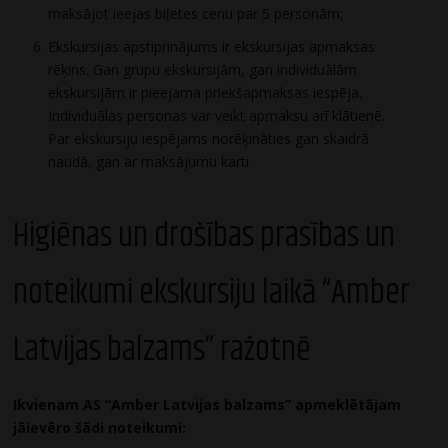
maksājot ieejas biļetes cenu par 5 personām;
Ekskursijas apstiprinājums ir ekskursijas apmaksas
rēķins. Gan grupu ekskursijām, gan individuālām
ekskursijām ir pieejama priekšapmaksas iespēja.
Individuālas personas var veikt apmaksu arī klātienē.
Par ekskursiju iespējams norēķināties gan skaidrā
naudā, gan ar maksājumu karti.
Higiēnas un drošības prasības un
noteikumi ekskursiju laikā “Amber
Latvijas balzams” ražotnē
Ikvienam AS “Amber Latvijas balzams” apmeklētājam
jāievēro šādi noteikumi: