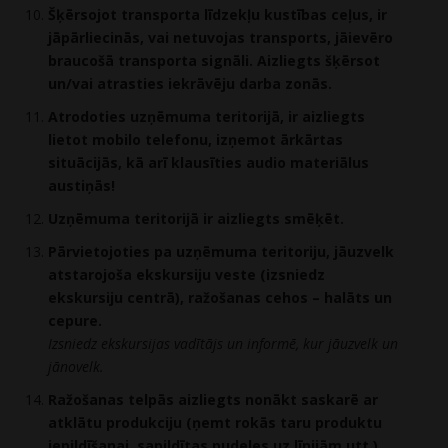
Šķērsojot transporta līdzekļu kustības ceļus, ir
jāpārliecinās, vai netuvojas transports, jāievēro
braucošā transporta signāli. Aizliegts šķērsot
un/vai atrasties iekrāvēju darba zonās.
Atrodoties uzņēmuma teritorijā, ir aizliegts
lietot mobilo telefonu, izņemot ārkārtas
situācijās, kā arī klausīties audio materiālus
austiņās!
Uzņēmuma teritorijā ir aizliegts smēķēt.
Pārvietojoties pa uzņēmuma teritoriju, jāuzvelk
atstarojoša ekskursiju veste (izsniedz
ekskursiju centrā), ražošanas cehos – halāts un
cepure.
Izsniedz ekskursijas vadītājs un informē, kur jāuzvelk un
jānovelk.
Ražošanas telpās aizliegts nonākt saskarē ar
atklātu produkciju (ņemt rokās taru produktu
iepildīšanai, sapildītas pudeles uz līnijām utt.).