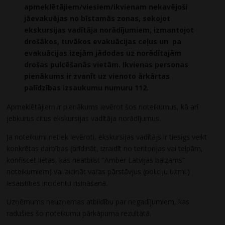
apmeklētājiem/viesiem/ikvienam nekavējoši
jāevakuējas no bīstamās zonas, sekojot
ekskursijas vadītāja norādījumiem, izmantojot
drošākos, tuvākos evakuācijas ceļus un pa
evakuācijas izejām jādodas uz norādītajām
drošas pulcēšanās vietām. Ikvienas personas
pienākums ir zvanīt uz vienoto ārkārtas
palīdzības izsaukumu numuru 112.
Apmeklētājiem ir pienākums ievērot šos noteikumus, kā arī
jebkurus citus ekskursijas vadītāja norādījumus.
Ja noteikumi netiek ievēroti, ekskursijas vadītājs ir tiesīgs veikt
konkrētas darbības (brīdināt, izraidīt no teritorijas vai telpām,
konfiscēt lietas, kas neatbilst “Amber Latvijas balzams”
noteikumiem) vai aicināt varas pārstāvjus (policiju u.tml.)
iesaistīties incidentu risināšanā.
Uzņēmums neuzņemas atbildību par negadījumiem, kas
radušies šo noteikumu pārkāpuma rezultātā.