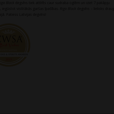
iga Black
degvīns tiek attīrīts caur sudraba oglēm un iziet 7 pakāpju
ju, iegūstot vistīrākās garšas īpašības.
Riga Black
degvīns – lielisks drau
jā. Patiess Latvijas degvīns!