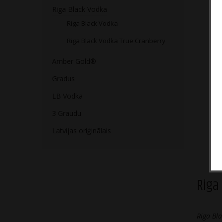
Riga Black Vodka
Riga Black Vodka
Riga Black Vodka True Cranberry
Amber Gold®
Gradus
LB Vodka
3 Graudu
Latvijas oriģinālais
Riga
Riga Bl