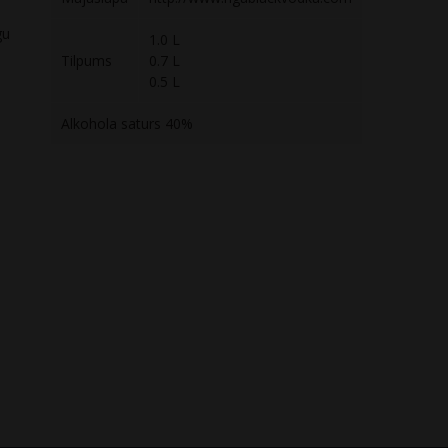
gu
1.0 L
Tilpums
0.7 L
0.5 L
Alkohola saturs 40%