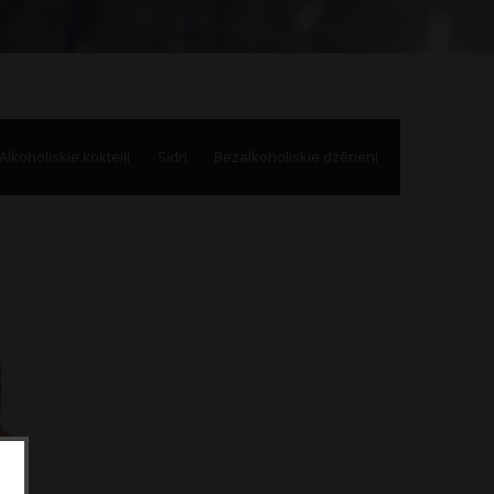
Alkoholiskie kokteiļi
Sidri
Bezalkoholiskie dzērieni