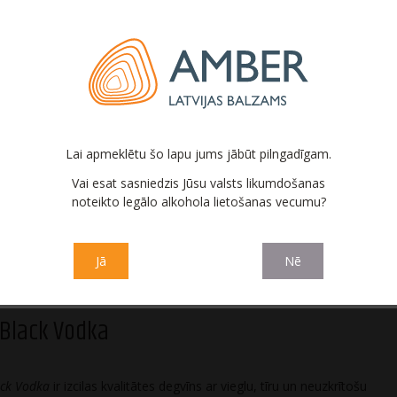
Riga Black Vodka
Riga Blac
True Cra
Lai apmeklētu šo lapu jums jābūt pilngadīgam.
Vai esat sasniedzis Jūsu valsts likumdošanas
noteikto legālo alkohola lietošanas vecumu?
Jā
Nē
 Black Vodka
ack Vodka
ir izcilas kvalitātes degvīns ar vieglu, tīru un neuzkrītošu