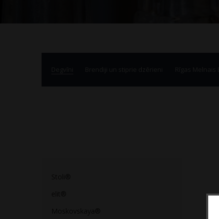
Degvīni
Brendiji un stiprie dzērieni
Rīgas Melnais
Stoli®
elit®
Moskovskaya®