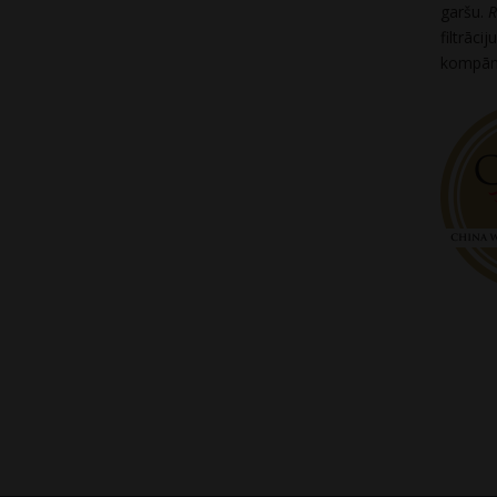
garšu.
R
filtrāci
kompāni