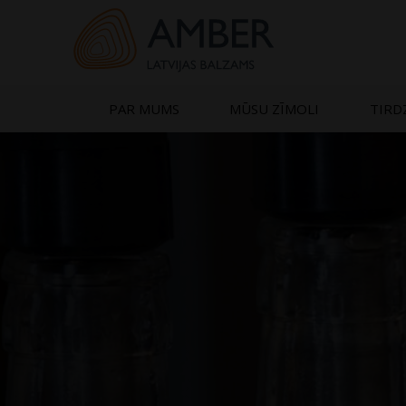
Skip
to
content
PAR MUMS
MŪSU ZĪMOLI
TIRD