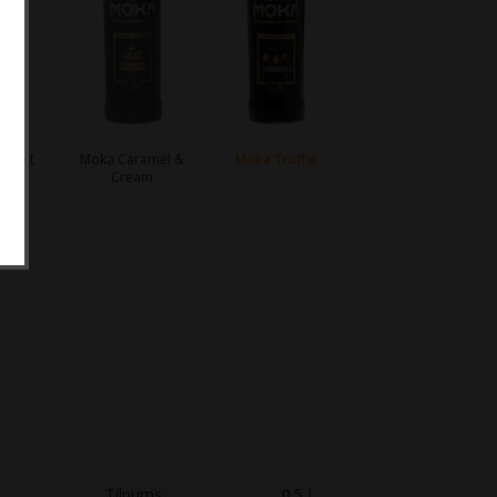
elnut
Moka Caramel &
Moka Truffle
Cream
Tilpums
0.5 L