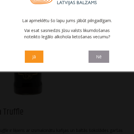
Lai apmeklētu šo lapu jums jābūt pilngadīgam.
Vai esat sasniedzis Jūsu valsts likumdošanas
noteikto legālo alkohola lietošanas vecumu?
Moka
Moka Haz
Jā
Nē
 Truffle
uffle
ir liķieris ar izsmalcinātu kafijas un baltās šokolādes garšas