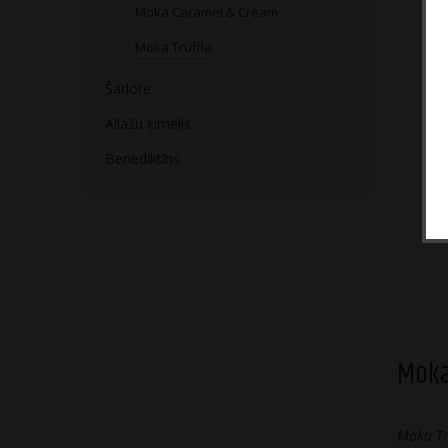
Moka Caramel & Cream
Moka Truffle
Šarlote
Allažu ķimelis
Benediktīns
Moka
Moka Tr