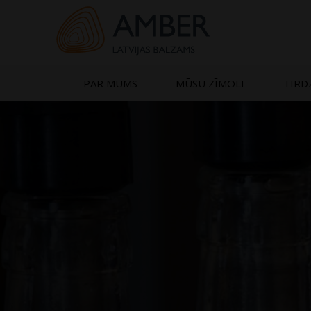
Skip
to
content
PAR MUMS
MŪSU ZĪMOLI
TIRD