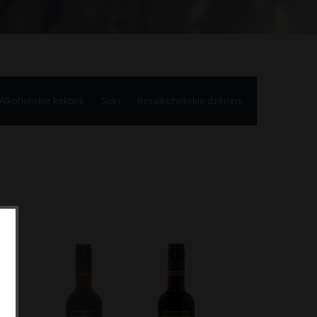
Alkoholiskie kokteiļi
Sidri
Bezalkoholiskie dzērieni