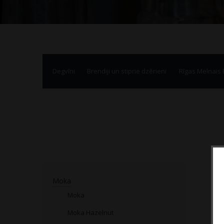
Degvīni
Brendiji un stiprie dzērieni
Rīgas Melnais
Moka
Moka
Moka Hazelnut