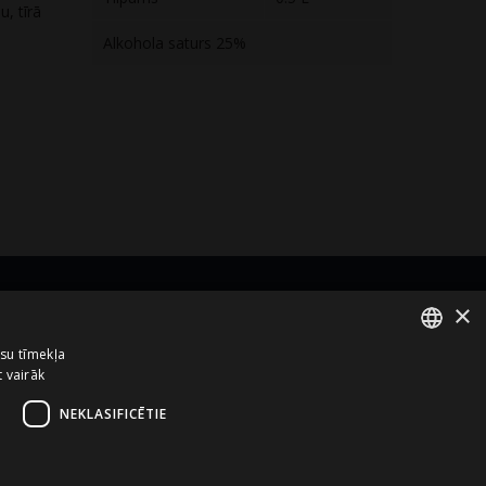
u, tīrā
Alkohola saturs 25%
×
zņēmums no
ūsu tīmekļa
t vairāk
ENGLISH
LATVIAN
NEKLASIFICĒTIE