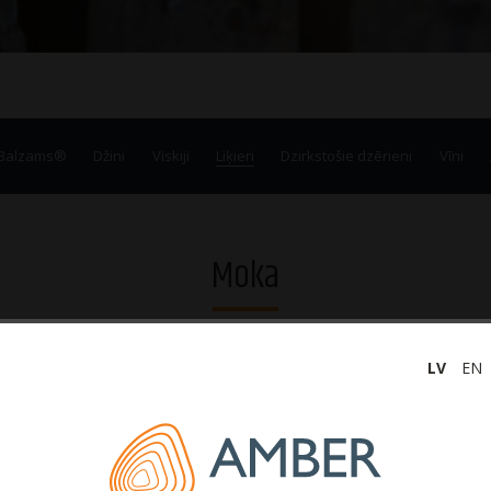
 Balzams®
Džini
Viskiji
Liķieri
Dzirkstošie dzērieni
Vīni
Moka
LV
EN