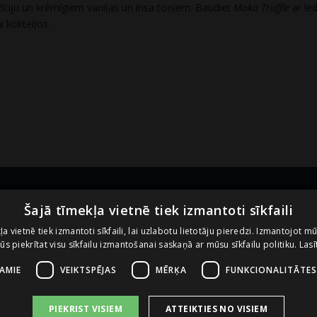
ciju un krēmīgiem vaniļas un īrisa toņiem. Baudiet
Moka Truffle
ar led
i kokteiļos.
Noderīgas saites
U
Šajā tīmekļa vietnē tiek izmantoti sīkfaili
ļa vietnē tiek izmantoti sīkfaili, lai uzlabotu lietotāju pieredzi. Izmantojot m
 jūs piekrītat visu sīkfailu izmantošanai saskaņā ar mūsu sīkfailu politiku.
Lasī
Vietnes lietošanas noteikumi
Sīkdatņu izmantošanas politika
ŠAMIE
VEIKTSPĒJAS
MĒRĶA
FUNKCIONALITĀTES
PIEKRIST VISIEM
ATTEIKTIES NO VISIEM