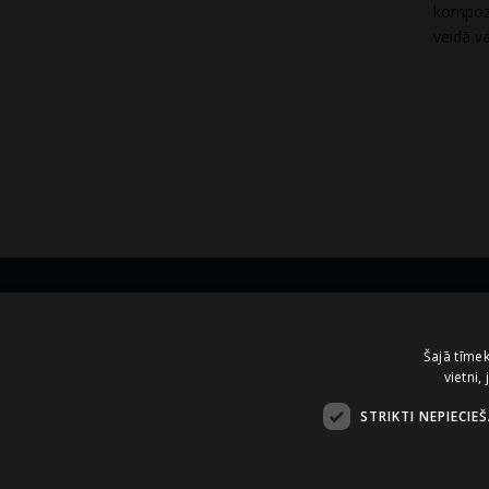
kompozī
veidā va
Kontakti
Šajā tīmek
vietni,
A.Čaka 160, LV-1012,
Rīga, Latvija
STRIKTI NEPIECIE
+371 67081213
office.LB@amberbev.com