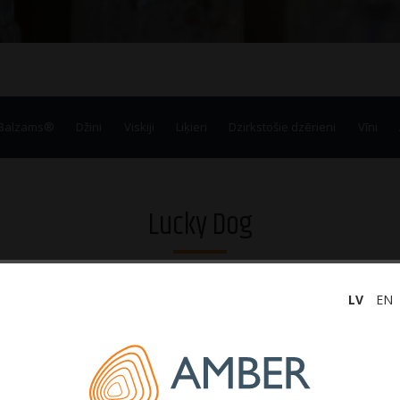
 Balzams®
Džini
Viskiji
Liķieri
Dzirkstošie dzērieni
Vīni
Lucky Dog
LV
EN