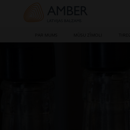
Skip
to
content
PAR MUMS
MŪSU ZĪMOLI
TIRD