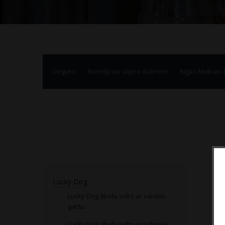
Degvīni
Brendiji un stiprie dzērieni
Rīgas Melnais
Lucky Dog
Lucky Dog ābolu sidrs ar vaniļas
garšu
Lucky Dog ābolu sidrs ar cidoniju