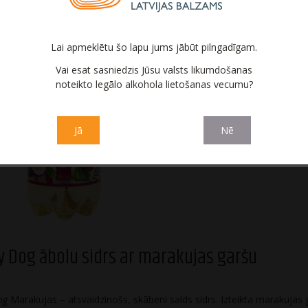
Lai apmeklētu šo lapu jums jābūt pilngadīgam.
Vai esat sasniedzis Jūsu valsts likumdošanas
noteikto legālo alkohola lietošanas vecumu?
Lucky Dog ābolu
Lucky Dog
sidrs ar vaniļas garšu
sidrs ar c
garš
Jā
Nē
y Dog ābolu sidrs ar marakujas garšu
Dog
Marakujas – atsvaidzinošs, skābeni salds sidrs. Izteikta marakujas