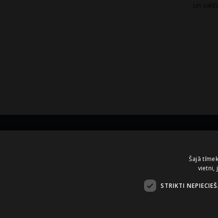
un vald
Kontakti
Šajā tīmek
vietni,
A.Čaka 160, LV-1012,
Rīga, Latvija
STRIKTI NEPIECIE
+371 67081213
office.LB@amberbev.com