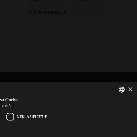
Alkohola saturs 5%
×
zņēmums no
ūsu tīmekļa
t vairāk
ENGLISH
LATVIAN
NEKLASIFICĒTIE