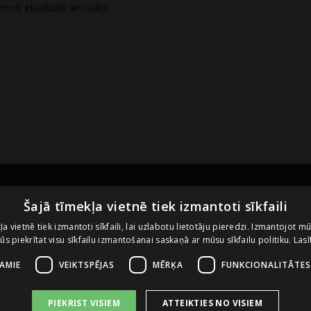
zinoši eksotisks aromāts.
Noderīgas saites
U
Šajā tīmekļa vietnē tiek izmantoti sīkfaili
ļa vietnē tiek izmantoti sīkfaili, lai uzlabotu lietotāju pieredzi. Izmantojot m
 jūs piekrītat visu sīkfailu izmantošanai saskaņā ar mūsu sīkfailu politiku.
Lasī
Vietnes lietošanas noteikumi
Sīkdatņu izmantošanas politika
ŠAMIE
VEIKTSPĒJAS
MĒRĶA
FUNKCIONALITĀTES
PIEKRIST VISIEM
ATTEIKTIES NO VISIEM