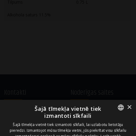
Tilpums
0.75 L
Alkohola saturs 11.5%
Kontakti
Noderīgas saites
×
Šajā tīmekļa vietnē tiek
A.Čaka 160, LV-1012,
Vietnes lietošanas noteikumi
izmantoti sīkfaili
Rīga, Latvija
Sīkdatņu izmantošanas politika
ENGLISH
+371 67081213
Šajā tīmekļa vietnē tiek izmantoti sīkfaili, lai uzlabotu lietotāju
pieredzi. Izmantojot mūsu tīmekļa vietni, jūs piekrītat visu sīkfailu
office.LB@amberbev.com
LATVIAN