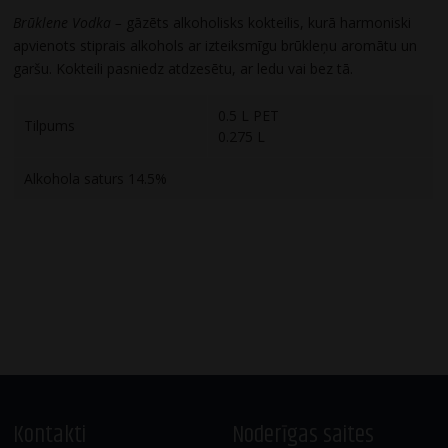
Brūklene Vodka –
gāzēts alkoholisks kokteilis, kurā harmoniski
apvienots stiprais alkohols ar izteiksmīgu brūkleņu aromātu un
garšu. Kokteili pasniedz atdzesētu, ar ledu vai bez tā.
0.5 L PET
Tilpums
0.275 L
Alkohola saturs 14.5%
Kontakti
Noderīgas saites