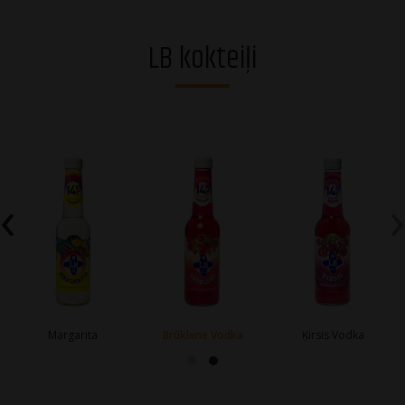
Degvīni
LB kokteiļi
Brendiji un stiprie dzērieni
Rīgas Melnais Balzams®
Džini
Viskiji
‹
›
Liķieri
Dzirkstošie dzērieni
Vīni
Margarita
Brūklene Vodka
Ķirsis Vodka
Alkoholiskie kokteiļi
Sidri