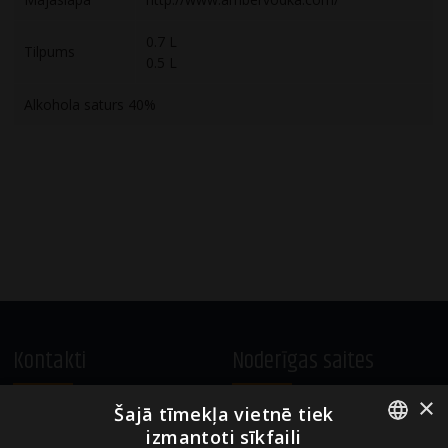
0.7 L
Tilpums
0.5 L
Alkohola saturs 40%
Kontakti
Noderīgas saites
×
Šajā tīmekļa vietnē tiek
A.Čaka 160, LV-1012,
Vietnes lietošanas noteikumi
izmantoti sīkfaili
Rīga, Latvija
Sīkdatņu izmantošanas politika