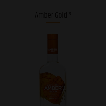
Degvīni
Amber Gold®
Brendiji un stiprie dzērieni
Rīgas Melnais Balzams®
Džini
Viskiji
Liķieri
Dzirkstošie dzērieni
Vīni
Alkoholiskie kokteiļi
Sidri