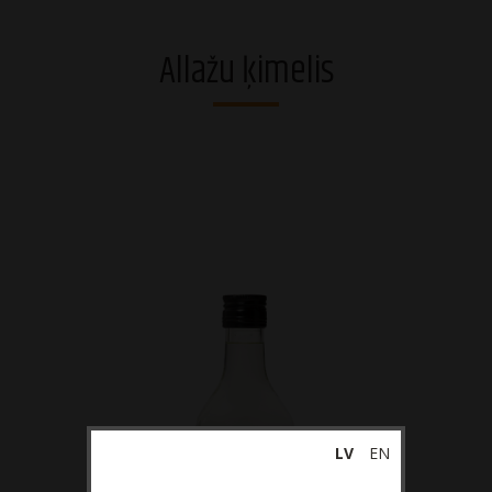
Degvīni
Allažu ķimelis
Brendiji un stiprie dzērieni
Rīgas Melnais Balzams®
Džini
Viskiji
Liķieri
Dzirkstošie dzērieni
Vīni
Alkoholiskie kokteiļi
LV
EN
Sidri