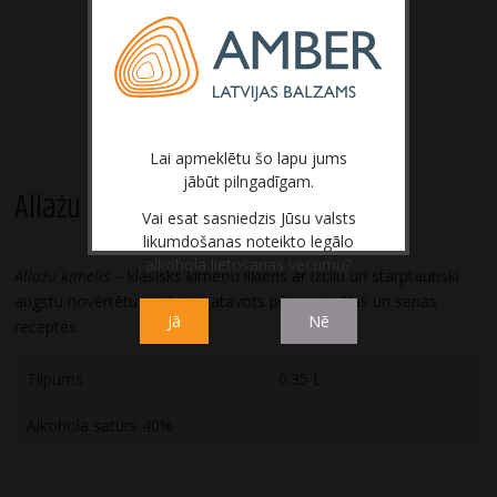
Bezalkoholiskie dzērieni
Lai apmeklētu šo lapu jums
jābūt pilngadīgam.
Allažu ķimelis
Vai esat sasniedzis Jūsu valsts
likumdošanas noteikto legālo
alkohola lietošanas vecumu?
Allažu ķimelis
– klasisks ķimeņu liķieris ar izcilu un starptautiski
augstu novērtētu garšu, izgatavots pēc oriģinālas un senas
Jā
Nē
receptes.
Tilpums
0.35 L
Alkohola saturs 40%