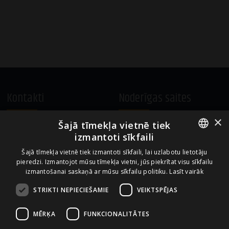
Kontakti
Noderīgas saites
×
Šajā tīmekļa vietnē tiek
A.Čaka 160, LV-1012,
Vietnes lietošanas noteikumi
izmantoti sīkfaili
Rīga, Latvija
Sīkdatņu izmantošanas politika
ENGLISH
+371 67081213
Šajā tīmekļa vietnē tiek izmantoti sīkfaili, lai uzlabotu lietotāju
pieredzi. Izmantojot mūsu tīmekļa vietni, jūs piekrītat visu sīkfailu
office.LB@amberbev.com
LATVIAN
izmantošanai saskaņā ar mūsu sīkfailu politiku.
Lasīt vairāk
STRIKTI NEPIECIEŠAMIE
VEIKTSPĒJAS
Uzņēmums no
MĒRĶA
FUNKCIONALITĀTES